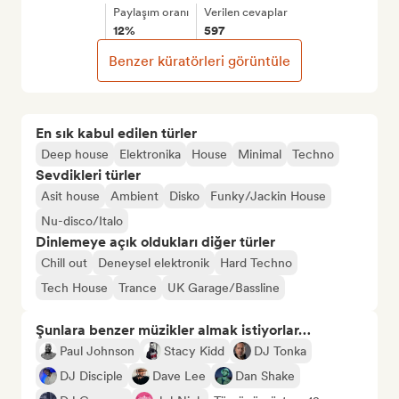
Paylaşım oranı
Verilen cevaplar
12%
597
Benzer küratörleri görüntüle
En sık kabul edilen türler
Deep house
Elektronika
House
Minimal
Techno
Sevdikleri türler
Asit house
Ambient
Disko
Funky/Jackin House
Nu-disco/Italo
Dinlemeye açık oldukları diğer türler
Chill out
Deneysel elektronik
Hard Techno
Tech House
Trance
UK Garage/Bassline
Şunlara benzer müzikler almak istiyorlar…
Paul Johnson
Stacy Kidd
DJ Tonka
DJ Disciple
Dave Lee
Dan Shake