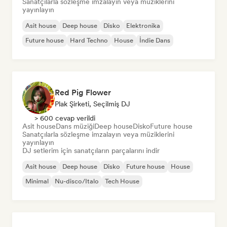
Sanatçılarla sözleşme imzalayın veya müziklerini
yayınlayın
Asit house
Deep house
Disko
Elektronika
Future house
Hard Techno
House
İndie Dans
Red Pig Flower
Plak Şirketi, Seçilmiş DJ
> 600 cevap verildi
Asit house
Dans müziği
Deep house
Disko
Future house
Sanatçılarla sözleşme imzalayın veya müziklerini
yayınlayın
DJ setlerim için sanatçıların parçalarını indir
Asit house
Deep house
Disko
Future house
House
Minimal
Nu-disco/Italo
Tech House