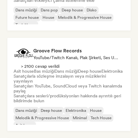
Sanatçıları etkileyici çalma listelerime ekle
Dans müziği
Dans pop
Deep house
Disko
Future house
House
Melodik & Progressive House
Tech House
Groove Flow Records
YouTube/Twitch Kanalı, Plak Şirketi, Ses Uzmanı
> 2100 cevap verildi
Asit house
Bas müziği
Dans müziği
Deep house
Elektronika
Sanatçılarla sözleşme imzalayın veya müziklerini
yayınlayın
Sanatçıları YouTube, SoundCloud veya Twitch kanalımda
paylaş
Sanatçılara sesleri/prodüksiyonları hakkında ayrıntılı geri
bildirimde bulun
Dans müziği
Deep house
Elektronika
House
Melodik & Progressive House
Minimal
Tech House
Asit house