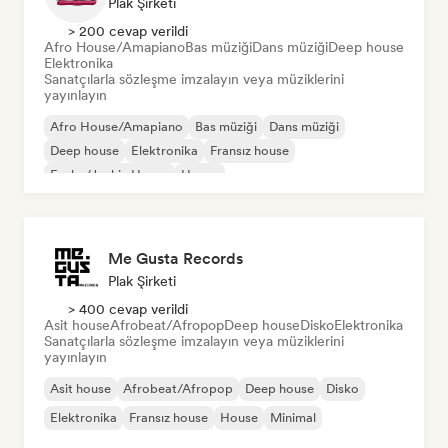
Plak Şirketi
> 200 cevap verildi
Afro House/Amapiano
Bas müziği
Dans müziği
Deep house
Elektronika
Sanatçılarla sözleşme imzalayın veya müziklerini
yayınlayın
Afro House/Amapiano
Bas müziği
Dans müziği
Deep house
Elektronika
Fransız house
Funky/Jackin House
House
Me Gusta Records
Plak Şirketi
> 400 cevap verildi
Asit house
Afrobeat/Afropop
Deep house
Disko
Elektronika
Sanatçılarla sözleşme imzalayın veya müziklerini
yayınlayın
Asit house
Afrobeat/Afropop
Deep house
Disko
Elektronika
Fransız house
House
Minimal