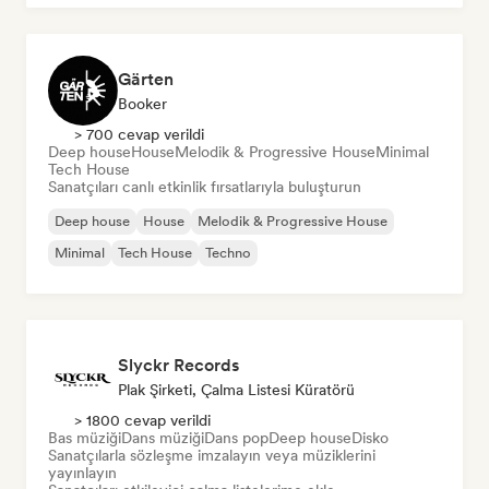
Gärten
Booker
> 700 cevap verildi
Deep house
House
Melodik & Progressive House
Minimal
Tech House
Sanatçıları canlı etkinlik fırsatlarıyla buluşturun
Deep house
House
Melodik & Progressive House
Minimal
Tech House
Techno
Slyckr Records
Plak Şirketi, Çalma Listesi Küratörü
> 1800 cevap verildi
Bas müziği
Dans müziği
Dans pop
Deep house
Disko
Sanatçılarla sözleşme imzalayın veya müziklerini
yayınlayın