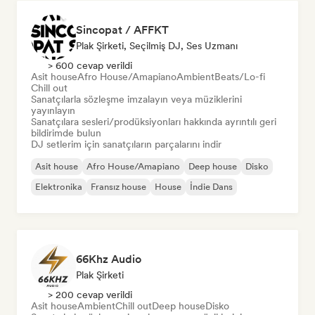
Sincopat / AFFKT
Plak Şirketi, Seçilmiş DJ, Ses Uzmanı
> 600 cevap verildi
Asit house
Afro House/Amapiano
Ambient
Beats/Lo-fi
Chill out
Sanatçılarla sözleşme imzalayın veya müziklerini
yayınlayın
Sanatçılara sesleri/prodüksiyonları hakkında ayrıntılı geri
bildirimde bulun
DJ setlerim için sanatçıların parçalarını indir
Asit house
Afro House/Amapiano
Deep house
Disko
Elektronika
Fransız house
House
İndie Dans
66Khz Audio
Plak Şirketi
> 200 cevap verildi
Asit house
Ambient
Chill out
Deep house
Disko