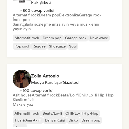
Plak Şirketi
> 800 cevap verildi
Alternatif rock
Dream pop
Elektronika
Garage rock
İndie pop
Sanatçılarla sözleşme imzalayın veya müziklerini
yayınlayın
Alternatif rock
Dream pop
Garage rock
New wave
Pop soul
Reggae
Shoegaze
Soul
Zoila Antonio
Medya Kuruluşu/Gazeteci
> 100 cevap verildi
Asit house
Alternatif rock
Beats/Lo-fi
Chill/Lo-fi Hip-Hop
Klasik müzik
Makale yaz
Alternatif rock
Beats/Lo-fi
Chill/Lo-fi Hip-Hop
Ticari/Ana Akım
Dans müziği
Disko
Dream pop
House