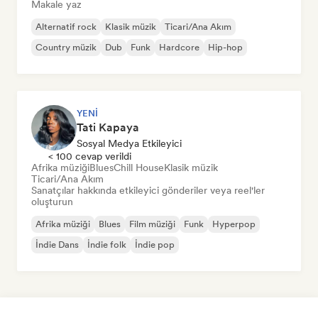
Makale yaz
Alternatif rock
Klasik müzik
Ticari/Ana Akım
Country müzik
Dub
Funk
Hardcore
Hip-hop
YENI
Tati Kapaya
Sosyal Medya Etkileyici
< 100 cevap verildi
Afrika müziği
Blues
Chill House
Klasik müzik
Ticari/Ana Akım
Sanatçılar hakkında etkileyici gönderiler veya reel'ler
oluşturun
Afrika müziği
Blues
Film müziği
Funk
Hyperpop
İndie Dans
İndie folk
İndie pop