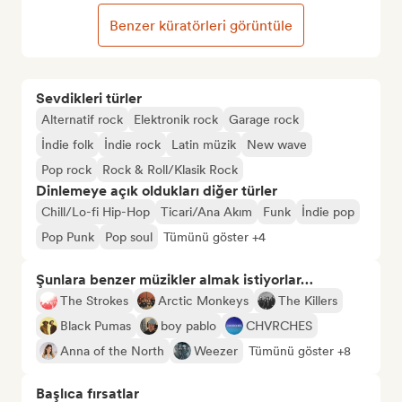
Benzer küratörleri görüntüle
Sevdikleri türler
Alternatif rock
Elektronik rock
Garage rock
İndie folk
İndie rock
Latin müzik
New wave
Pop rock
Rock & Roll/Klasik Rock
Dinlemeye açık oldukları diğer türler
Chill/Lo-fi Hip-Hop
Ticari/Ana Akım
Funk
İndie pop
Pop Punk
Pop soul
Tümünü göster +4
Şunlara benzer müzikler almak istiyorlar…
The Strokes
Arctic Monkeys
The Killers
Black Pumas
boy pablo
CHVRCHES
Anna of the North
Weezer
Tümünü göster +8
Başlıca fırsatlar