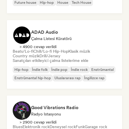
Future house
Hip-hop
House
Tech House
ADAD Audio
Çalma Listesi Küratörü
> 4900 cevap verildi
Beats/Lo-fi
Chill/Lo-fi Hip-Hop
Klasik müzik
Country müzik
Drill/Jersey
Sanatçıları etkileyici çalma listelerime ekle
Hip-hop
İndie folk
İndie pop
İndie rock
Enstrümantal
Enstrümantal hip-hop
Uluslararası rap
İngilizce rap
Good Vibrations Radio
Radyo Istasyonu
> 2900 cevap verildi
Blues
Elektronik rock
Deneysel rock
Funk
Garage rock