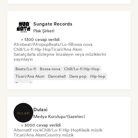
Sungate Records
Plak Şirketi
> 1300 cevap verildi
Afrobeat/Afropop
Beats/Lo-fi
Bossa nova
Chill/Lo-fi Hip-Hop
Ticari/Ana Akım
Sanatçılarla sözleşme imzalayın veya müziklerini
yayınlayın
Beats/Lo-fi
Bossa nova
Chill/Lo-fi Hip-Hop
Ticari/Ana Akım
Dancehall
Dans pop
Hip-hop
Pop soul
Dulaxi
Medya Kuruluşu/Gazeteci
> 3000 cevap verildi
Alternatif rock
Chill/Lo-fi Hip-Hop
Klasik müzik
Ticari/Ana Akım
Country müzik