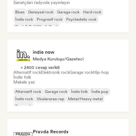
Sanatçıları radyoda yayınlayın
Blues
Deneysel rock
Garage rock
Hard rock
İndie rock
Progresif rock
Psychedelic rock
Rock & Roll/Klasik Rock
indie now
Medya Kuruluşu/Gazeteci
> 2400 cevap verildi
Alternatif rock
Elektronik rock
Garage rock
Hip-hop
İndie folk
Makale yaz
Alternatif rock
Garage rock
İndie folk
İndie pop
İndie rock
Uluslararası rap
Metal/Heavy metal
Pop rock
Pravda Records