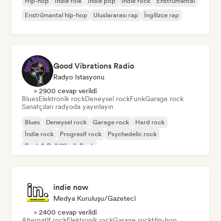
Hip-hop
İndie folk
İndie pop
İndie rock
Enstrümantal
Enstrümantal hip-hop
Uluslararası rap
İngilizce rap
Good Vibrations Radio
Radyo Istasyonu
> 2900 cevap verildi
Blues
Elektronik rock
Deneysel rock
Funk
Garage rock
Sanatçıları radyoda yayınlayın
Blues
Deneysel rock
Garage rock
Hard rock
İndie rock
Progresif rock
Psychedelic rock
Rock & Roll/Klasik Rock
indie now
Medya Kuruluşu/Gazeteci
> 2400 cevap verildi
Alternatif rock
Elektronik rock
Garage rock
Hip-hop