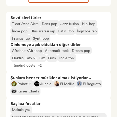
Sevdikleri türler
Ticari/Ana Akım
Dans pop
Jazz fusion
Hip-hop
İndie pop
Uluslararası rap
Latin Pop
İngilizce rap
Fransız rap
Synthpop
Dinlemeye açık oldukları diğer türler
Afrobeat/Afropop
Alternatif rock
Dream pop
Elektro Caz/Nu Caz
Funk
İndie folk
Tümünü göster +2
Şunlara benzer müzikler almak istiyorlar…
Robot95
Jungle
El Malilla
El Bogueto
Kaiser Chiefs
Başlıca fırsatlar
Makale yaz