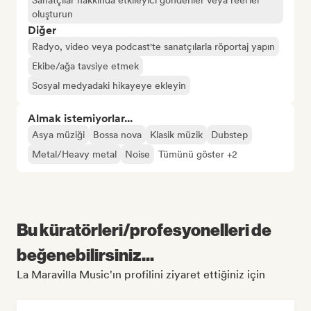
Sanatçılar hakkında etkileyici gönderiler veya reel'ler
oluşturun
Diğer
Radyo, video veya podcast'te sanatçılarla röportaj yapın
Ekibe/ağa tavsiye etmek
Sosyal medyadaki hikayeye ekleyin
Almak istemiyorlar...
Asya müziği
Bossa nova
Klasik müzik
Dubstep
Metal/Heavy metal
Noise
Tümünü göster +2
Bu küratörleri/profesyonelleri de
beğenebilirsiniz...
La Maravilla Music'ın profilini ziyaret ettiğiniz için