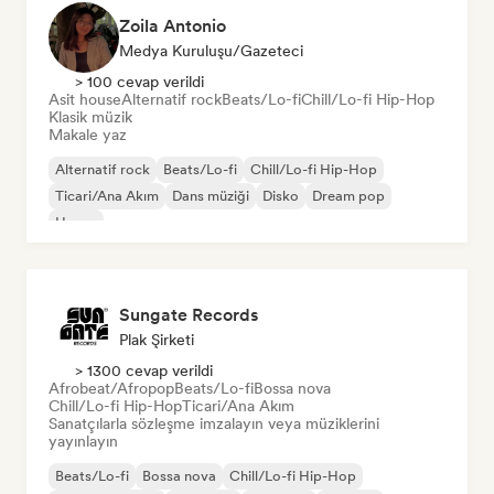
Zoila Antonio
Medya Kuruluşu/Gazeteci
> 100 cevap verildi
Asit house
Alternatif rock
Beats/Lo-fi
Chill/Lo-fi Hip-Hop
Klasik müzik
Makale yaz
Alternatif rock
Beats/Lo-fi
Chill/Lo-fi Hip-Hop
Ticari/Ana Akım
Dans müziği
Disko
Dream pop
House
Sungate Records
Plak Şirketi
> 1300 cevap verildi
Afrobeat/Afropop
Beats/Lo-fi
Bossa nova
Chill/Lo-fi Hip-Hop
Ticari/Ana Akım
Sanatçılarla sözleşme imzalayın veya müziklerini
yayınlayın
Beats/Lo-fi
Bossa nova
Chill/Lo-fi Hip-Hop