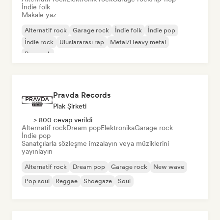
İndie folk
Makale yaz
Alternatif rock
Garage rock
İndie folk
İndie pop
İndie rock
Uluslararası rap
Metal/Heavy metal
Pop rock
Pravda Records
Plak Şirketi
> 800 cevap verildi
Alternatif rock
Dream pop
Elektronika
Garage rock
İndie pop
Sanatçılarla sözleşme imzalayın veya müziklerini
yayınlayın
Alternatif rock
Dream pop
Garage rock
New wave
Pop soul
Reggae
Shoegaze
Soul