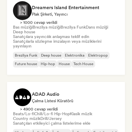
Dreamers Island Entertainment
Plak Şirketi, Yayıncı
> 1000 cevap verildi
Bas müziği
Brezilya müziği
Brezilya Funk
Dans müziği
Deep house
Sanatçılara yayıncılık anlaşması teklif edin
Sanatçılarla sözleşme imzalayın veya müziklerini
yayınlayın
Brezilya Funk
Deep house
Elektronika
Elektropop
Future house
Hip-hop
House
Tech House
ADAD Audio
Çalma Listesi Küratörü
> 4900 cevap verildi
Beats/Lo-fi
Chill/Lo-fi Hip-Hop
Klasik müzik
Country müzik
Drill/Jersey
Sanatçıları etkileyici çalma listelerime ekle