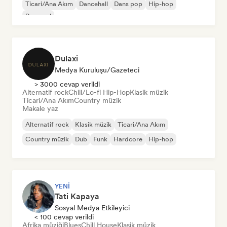
Ticari/Ana Akım
Dancehall
Dans pop
Hip-hop
Pop soul
Dulaxi
Medya Kuruluşu/Gazeteci
> 3000 cevap verildi
Alternatif rock
Chill/Lo-fi Hip-Hop
Klasik müzik
Ticari/Ana Akım
Country müzik
Makale yaz
Alternatif rock
Klasik müzik
Ticari/Ana Akım
Country müzik
Dub
Funk
Hardcore
Hip-hop
YENI
Tati Kapaya
Sosyal Medya Etkileyici
< 100 cevap verildi
Afrika müziği
Blues
Chill House
Klasik müzik