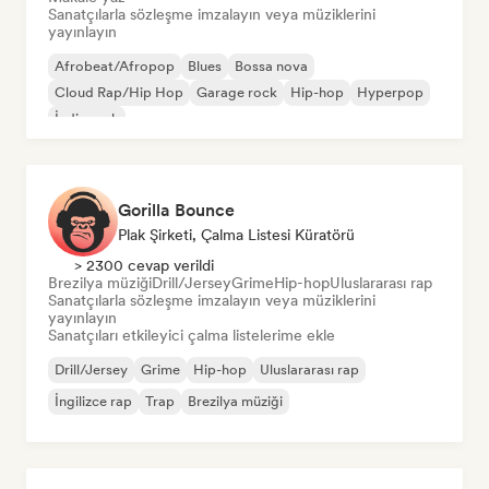
Sanatçılarla sözleşme imzalayın veya müziklerini
yayınlayın
Afrobeat/Afropop
Blues
Bossa nova
Cloud Rap/Hip Hop
Garage rock
Hip-hop
Hyperpop
İndie rock
Gorilla Bounce
Plak Şirketi, Çalma Listesi Küratörü
> 2300 cevap verildi
Brezilya müziği
Drill/Jersey
Grime
Hip-hop
Uluslararası rap
Sanatçılarla sözleşme imzalayın veya müziklerini
yayınlayın
Sanatçıları etkileyici çalma listelerime ekle
Drill/Jersey
Grime
Hip-hop
Uluslararası rap
İngilizce rap
Trap
Brezilya müziği