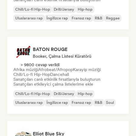
Chill/Lo-fi Hip-Hop
Drill/Jersey
Hip-hop
Uluslararası rap
İngilizce rap
Fransız rap
R&B
Reggae
BATON ROUGE
Booker, Çalma Listesi Küratörü
> 9800 cevap verildi
Afrika müziği
Afrobeat/Afropop
Karayip müziği
Chill/Lo-fi Hip-Hop
Dancehall
Sanatçıları canlı etkinlik fırsatlarıyla buluşturun
Sanatçıları etkileyici çalma listelerime ekle
Chill/Lo-fi Hip-Hop
Drill/Jersey
Hip-hop
Uluslararası rap
İngilizce rap
Fransız rap
R&B
Soul
Elliot Blue Sky