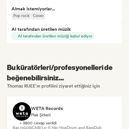
Almak istemiyorlar...
Pop rock
Cover
AI tarafından üretilen müzik
AI tarafından üretilen müziği kabul ediyor
Bu küratörleri/profesyonelleri de
beğenebilirsiniz...
Thomas RUEE'ın profilini ziyaret ettiğiniz için
WETA Records
Plak Şirketi
> 3800 cevap verildi
Bas müziği
Chill/Lo-fi Hip-Hop
Drum and Bass
Dub