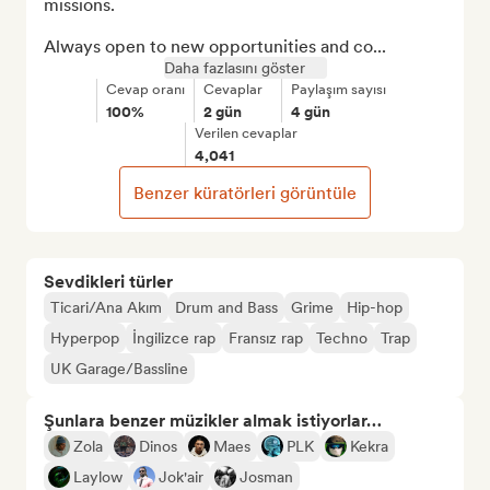
missions.

Always open to new opportunities and co...
Daha fazlasını göster
Cevap oranı
Cevaplar
Paylaşım sayısı
100%
2 gün
4 gün
Verilen cevaplar
4,041
Benzer küratörleri görüntüle
Sevdikleri türler
Ticari/Ana Akım
Drum and Bass
Grime
Hip-hop
Hyperpop
İngilizce rap
Fransız rap
Techno
Trap
UK Garage/Bassline
Şunlara benzer müzikler almak istiyorlar…
Zola
Dinos
Maes
PLK
Kekra
Laylow
Jok'air
Josman