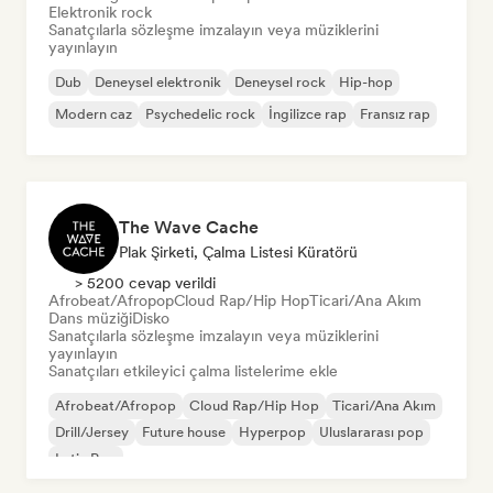
Elektronik rock
Sanatçılarla sözleşme imzalayın veya müziklerini
yayınlayın
Dub
Deneysel elektronik
Deneysel rock
Hip-hop
Modern caz
Psychedelic rock
İngilizce rap
Fransız rap
The Wave Cache
Plak Şirketi, Çalma Listesi Küratörü
> 5200 cevap verildi
Afrobeat/Afropop
Cloud Rap/Hip Hop
Ticari/Ana Akım
Dans müziği
Disko
Sanatçılarla sözleşme imzalayın veya müziklerini
yayınlayın
Sanatçıları etkileyici çalma listelerime ekle
Afrobeat/Afropop
Cloud Rap/Hip Hop
Ticari/Ana Akım
Drill/Jersey
Future house
Hyperpop
Uluslararası pop
Latin Pop