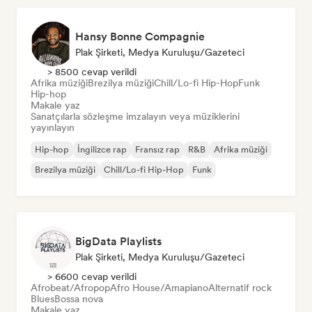
Hansy Bonne Compagnie
Plak Şirketi, Medya Kuruluşu/Gazeteci
> 8500 cevap verildi
Afrika müziği
Brezilya müziği
Chill/Lo-fi Hip-Hop
Funk
Hip-hop
Makale yaz
Sanatçılarla sözleşme imzalayın veya müziklerini
yayınlayın
Hip-hop
İngilizce rap
Fransız rap
R&B
Afrika müziği
Brezilya müziği
Chill/Lo-fi Hip-Hop
Funk
BigData Playlists
Plak Şirketi, Medya Kuruluşu/Gazeteci
> 6600 cevap verildi
Afrobeat/Afropop
Afro House/Amapiano
Alternatif rock
Blues
Bossa nova
Makale yaz