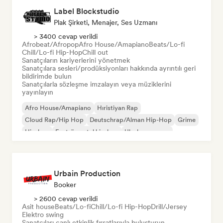
Label Blockstudio
Plak Şirketi, Menajer, Ses Uzmanı
> 3400 cevap verildi
Afrobeat/Afropop
Afro House/Amapiano
Beats/Lo-fi
Chill/Lo-fi Hip-Hop
Chill out
Sanatçıların kariyerlerini yönetmek
Sanatçılara sesleri/prodüksiyonları hakkında ayrıntılı geri
bildirimde bulun
Sanatçılarla sözleşme imzalayın veya müziklerini
yayınlayın
Afro House/Amapiano
Hıristiyan Rap
Cloud Rap/Hip Hop
Deutschrap/Alman Hip-Hop
Grime
Hip-hop
Enstrümantal hip-hop
Uluslararası rap
Urbain Production
Booker
> 2600 cevap verildi
Asit house
Beats/Lo-fi
Chill/Lo-fi Hip-Hop
Drill/Jersey
Elektro swing
Sanatçıları canlı etkinlik fırsatlarıyla buluşturun