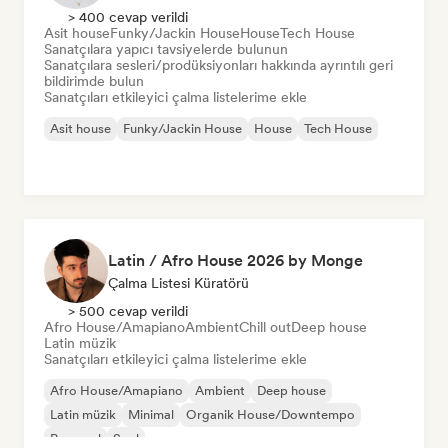
> 400 cevap verildi
Asit house
Funky/Jackin House
House
Tech House
Sanatçılara yapıcı tavsiyelerde bulunun
Sanatçılara sesleri/prodüksiyonları hakkında ayrıntılı geri
bildirimde bulun
Sanatçıları etkileyici çalma listelerime ekle
Asit house
Funky/Jackin House
House
Tech House
Latin / Afro House 2026 by Monge
Çalma Listesi Küratörü
> 500 cevap verildi
Afro House/Amapiano
Ambient
Chill out
Deep house
Latin müzik
Sanatçıları etkileyici çalma listelerime ekle
Afro House/Amapiano
Ambient
Deep house
Latin müzik
Minimal
Organik House/Downtempo
Pop soul
Soul