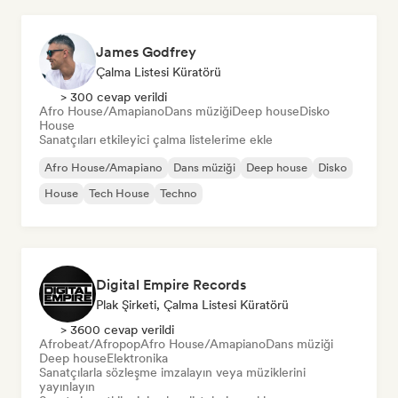
James Godfrey
Çalma Listesi Küratörü
> 300 cevap verildi
Afro House/Amapiano
Dans müziği
Deep house
Disko
House
Sanatçıları etkileyici çalma listelerime ekle
Afro House/Amapiano
Dans müziği
Deep house
Disko
House
Tech House
Techno
Digital Empire Records
Plak Şirketi, Çalma Listesi Küratörü
> 3600 cevap verildi
Afrobeat/Afropop
Afro House/Amapiano
Dans müziği
Deep house
Elektronika
Sanatçılarla sözleşme imzalayın veya müziklerini
yayınlayın