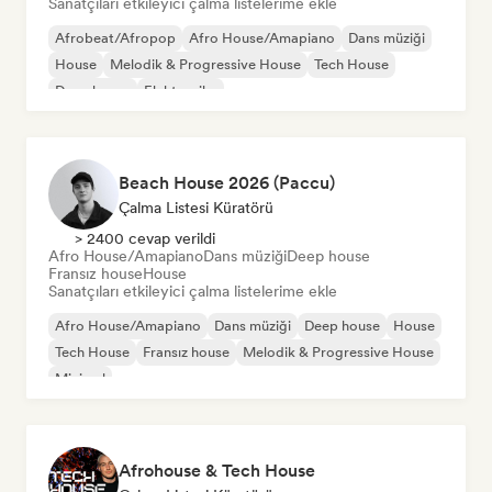
Sanatçıları etkileyici çalma listelerime ekle
Afrobeat/Afropop
Afro House/Amapiano
Dans müziği
House
Melodik & Progressive House
Tech House
Deep house
Elektronika
Beach House 2026 (Paccu)
Çalma Listesi Küratörü
> 2400 cevap verildi
Afro House/Amapiano
Dans müziği
Deep house
Fransız house
House
Sanatçıları etkileyici çalma listelerime ekle
Afro House/Amapiano
Dans müziği
Deep house
House
Tech House
Fransız house
Melodik & Progressive House
Minimal
Afrohouse & Tech House