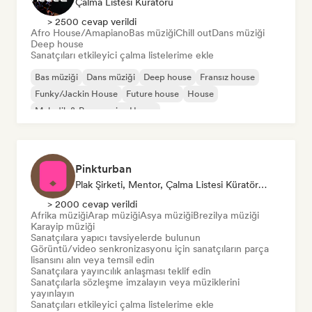
Çalma Listesi Küratörü
> 2500 cevap verildi
Afro House/Amapiano
Bas müziği
Chill out
Dans müziği
Deep house
Sanatçıları etkileyici çalma listelerime ekle
Bas müziği
Dans müziği
Deep house
Fransız house
Funky/Jackin House
Future house
House
Melodik & Progressive House
Pinkturban
Plak Şirketi, Mentor, Çalma Listesi Küratörü, Yayıncı, Senkronizasyon Sorumlusu
> 2000 cevap verildi
Afrika müziği
Arap müziği
Asya müziği
Brezilya müziği
Karayip müziği
Sanatçılara yapıcı tavsiyelerde bulunun
Görüntü/video senkronizasyonu için sanatçıların parça
lisansını alın veya temsil edin
Sanatçılara yayıncılık anlaşması teklif edin
Sanatçılarla sözleşme imzalayın veya müziklerini
yayınlayın
Sanatçıları etkileyici çalma listelerime ekle