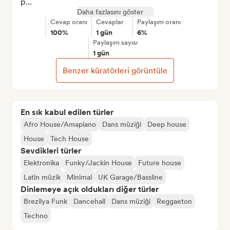
p...
Daha fazlasını göster
Cevap oranı
Cevaplar
Paylaşım oranı
100%
1 gün
6%
Paylaşım sayısı
1 gün
Benzer küratörleri görüntüle
En sık kabul edilen türler
Afro House/Amapiano
Dans müziği
Deep house
House
Tech House
Sevdikleri türler
Elektronika
Funky/Jackin House
Future house
Latin müzik
Minimal
UK Garage/Bassline
Dinlemeye açık oldukları diğer türler
Brezilya Funk
Dancehall
Dans müziği
Reggaeton
Techno