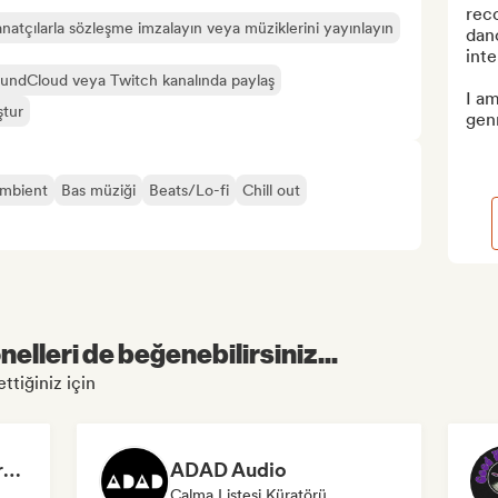
reco
natçılarla sözleşme imzalayın veya müziklerini yayınlayın
danc
inte
undCloud veya Twitch kanalında paylaş
I am
ştur
genr
mbient
Bas müziği
Beats/Lo-fi
Chill out
elleri de beğenebilirsiniz...
ttiğiniz için
Dreamers Island Entertainment
ADAD Audio
Çalma Listesi Küratörü