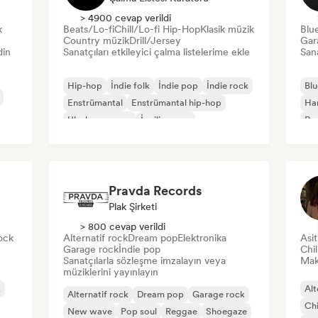
> 4900 cevap verildi
k
Beats/Lo-fi
Chill/Lo-fi Hip-Hop
Klasik müzik
Blu
Country müzik
Drill/Jersey
Gar
din
Sanatçıları etkileyici çalma listelerime ekle
Sana
Hip-hop
İndie folk
İndie pop
İndie rock
Blu
Enstrümantal
Enstrümantal hip-hop
Ha
Uluslararası rap
İngilizce rap
Psy
Pravda Records
Plak Şirketi
> 800 cevap verildi
ock
Alternatif rock
Dream pop
Elektronika
Asi
Garage rock
İndie pop
Chi
Sanatçılarla sözleşme imzalayın veya
Mak
müziklerini yayınlayın
k
Alt
Alternatif rock
Dream pop
Garage rock
Chi
New wave
Pop soul
Reggae
Shoegaze