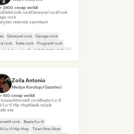
> 2900 cevap verildi
es
Elektronik rock
Deneysel rock
Funk
age rock
tçıları radyoda yayınlayın
es
Deneysel rock
Garage rock
rd rock
İndie rock
Progresif rock
chedelic rock
Rock & Roll/Klasik Rock
Zoila Antonio
Medya Kuruluşu/Gazeteci
> 100 cevap verildi
t house
Alternatif rock
Beats/Lo-fi
ll/Lo-fi Hip-Hop
Klasik müzik
ale yaz
ernatif rock
Beats/Lo-fi
ll/Lo-fi Hip-Hop
Ticari/Ana Akım