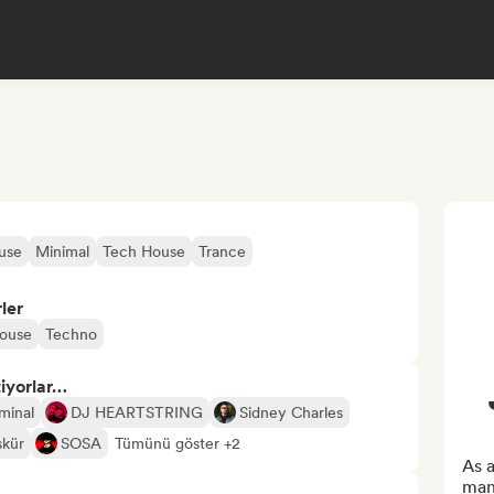
use
Minimal
Tech House
Trance
ler
house
Techno
tiyorlar…
minal
DJ HEARTSTRING
Sidney Charles
kür
SOSA
Tümünü göster +2
As a
mana