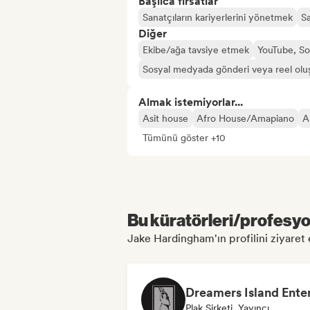
Başlıca fırsatlar
Sanatçıların kariyerlerini yönetmek
Sa
Diğer
Ekibe/ağa tavsiye etmek
YouTube, So
Sosyal medyada gönderi veya reel olu
Almak istemiyorlar...
Asit house
Afro House/Amapiano
A
Tümünü göster +10
Bu küratörleri/profesyon
Jake Hardingham'ın profilini ziyaret e
Plak Şirketi, Yayıncı