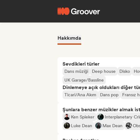
Hakkımda
Sevdikleri türler
Dans müziği
Deep house
Disko
Ho
UK Garage/Bassline
Dinlemeye açık oldukları diğer tür
Ticari/Ana Akım
Dans pop
Fransız 
Şunlara benzer müzikler almak is
Ken Spieker
Interplanetary Cri
Luke Dean
Max Dean
Obs