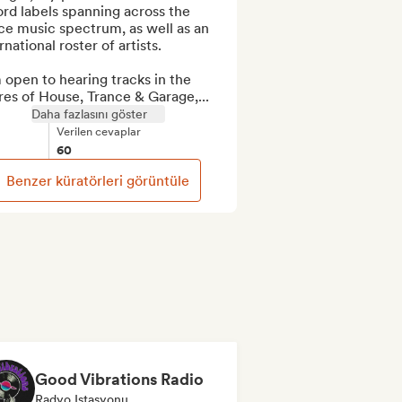
rd labels spanning across the 
e music spectrum, as well as an 
rnational roster of artists. 

 open to hearing tracks in the 
es of House, Trance & Garage,...
Daha fazlasını göster
Verilen cevaplar
60
Benzer küratörleri görüntüle
Good Vibrations Radio
Radyo Istasyonu