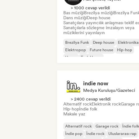
> 1000 cevap verildi
Bas müziği
Brezilya müziği
Brezilya Fun
Dans müziği
Deep house
Sanatçılara yayıncılık anlaşması teklif e
Sanatçılarla sözleşme imzalayın veya
müziklerini yayınlayın
Brezilya Funk
Deep house
Elektronika
Elektropop
Future house
Hip-hop
House
Tech House
indie now
Medya Kuruluşu/Gazeteci
> 2400 cevap verildi
Alternatif rock
Elektronik rock
Garage r
Hip-hop
İndie folk
Makale yaz
Alternatif rock
Garage rock
İndie fol
İndie pop
İndie rock
Uluslararası rap