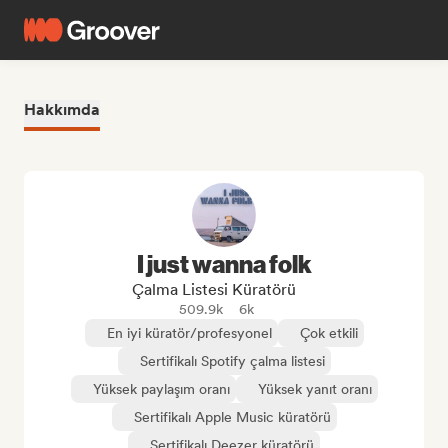
Hakkımda
I just wanna folk
Çalma Listesi Küratörü
509.9k
6k
En iyi küratör/profesyonel
Çok etkili
Sertifikalı Spotify çalma listesi
Yüksek paylaşım oranı
Yüksek yanıt oranı
Sertifikalı Apple Music küratörü
Sertifikalı Deezer küratörü