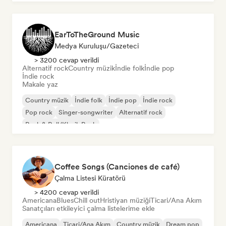
EarToTheGround Music
Medya Kuruluşu/Gazeteci
> 3200 cevap verildi
Alternatif rock
Country müzik
İndie folk
İndie pop
İndie rock
Makale yaz
Country müzik
İndie folk
İndie pop
İndie rock
Pop rock
Singer-songwriter
Alternatif rock
Rock & Roll/Klasik Rock
Coffee Songs (Canciones de café)
Çalma Listesi Küratörü
> 4200 cevap verildi
Americana
Blues
Chill out
Hristiyan müziği
Ticari/Ana Akım
Sanatçıları etkileyici çalma listelerime ekle
Americana
Ticari/Ana Akım
Country müzik
Dream pop