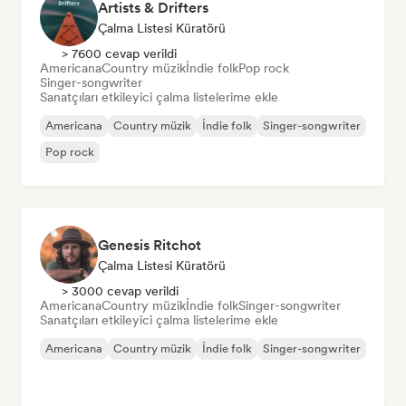
Artists & Drifters
Çalma Listesi Küratörü
> 7600 cevap verildi
Americana
Country müzik
İndie folk
Pop rock
Singer-songwriter
Sanatçıları etkileyici çalma listelerime ekle
Americana
Country müzik
İndie folk
Singer-songwriter
Pop rock
Genesis Ritchot
Çalma Listesi Küratörü
> 3000 cevap verildi
Americana
Country müzik
İndie folk
Singer-songwriter
Sanatçıları etkileyici çalma listelerime ekle
Americana
Country müzik
İndie folk
Singer-songwriter