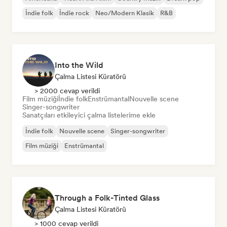
İndie folk
İndie rock
Neo/Modern Klasik
R&B
Into the Wild
Çalma Listesi Küratörü
> 2000 cevap verildi
Film müziği
İndie folk
Enstrümantal
Nouvelle scene
Singer-songwriter
Sanatçıları etkileyici çalma listelerime ekle
İndie folk
Nouvelle scene
Singer-songwriter
Film müziği
Enstrümantal
Through a Folk-Tinted Glass
Çalma Listesi Küratörü
> 1000 cevap verildi