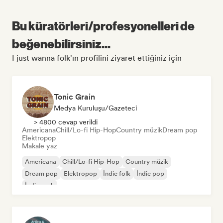
Bu küratörleri/profesyonelleri de
beğenebilirsiniz...
I just wanna folk'ın profilini ziyaret ettiğiniz için
Tonic Grain
Medya Kuruluşu/Gazeteci
> 4800 cevap verildi
Americana
Chill/Lo-fi Hip-Hop
Country müzik
Dream pop
Elektropop
Makale yaz
Americana
Chill/Lo-fi Hip-Hop
Country müzik
Dream pop
Elektropop
İndie folk
İndie pop
İndie rock