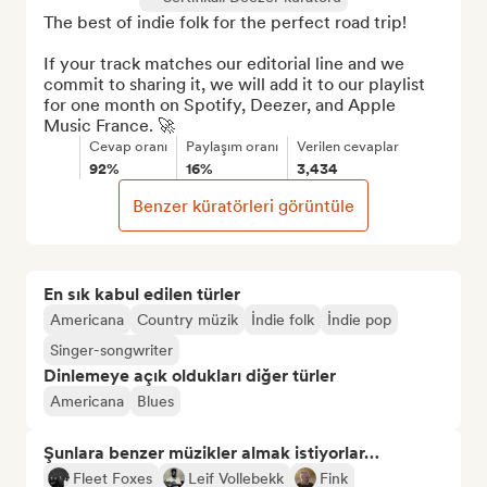
The best of indie folk for the perfect road trip!

If your track matches our editorial line and we 
commit to sharing it, we will add it to our playlist 
for one month on Spotify, Deezer, and Apple 
Music France. 🚀
Cevap oranı
Paylaşım oranı
Verilen cevaplar
92%
16%
3,434
Benzer küratörleri görüntüle
En sık kabul edilen türler
Americana
Country müzik
İndie folk
İndie pop
Singer-songwriter
Dinlemeye açık oldukları diğer türler
Americana
Blues
Şunlara benzer müzikler almak istiyorlar…
Fleet Foxes
Leif Vollebekk
Fink