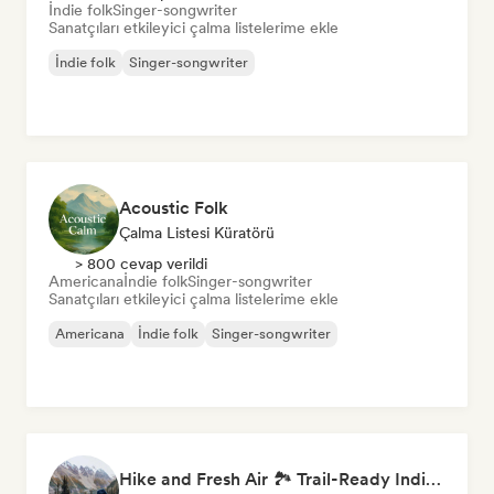
İndie folk
Singer-songwriter
Sanatçıları etkileyici çalma listelerime ekle
İndie folk
Singer-songwriter
Acoustic Folk
Çalma Listesi Küratörü
> 800 cevap verildi
Americana
İndie folk
Singer-songwriter
Sanatçıları etkileyici çalma listelerime ekle
Americana
İndie folk
Singer-songwriter
Hike and Fresh Air 🏞️ Trail-Ready Indie Folk & Acoustic