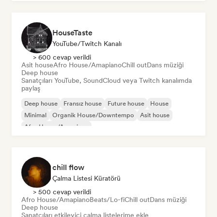
HouseTaste
YouTube/Twitch Kanalı
> 600 cevap verildi
Asit house
Afro House/Amapiano
Chill out
Dans müziği
Deep house
Sanatçıları YouTube, SoundCloud veya Twitch kanalımda
paylaş
Deep house
Fransız house
Future house
House
Minimal
Organik House/Downtempo
Asit house
Afro House/Amapiano
chill flow
Çalma Listesi Küratörü
> 500 cevap verildi
Afro House/Amapiano
Beats/Lo-fi
Chill out
Dans müziği
Deep house
Sanatçıları etkileyici çalma listelerime ekle