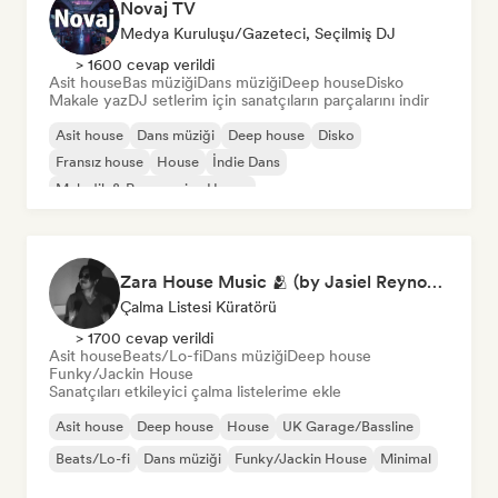
Novaj TV
Medya Kuruluşu/Gazeteci, Seçilmiş DJ
> 1600 cevap verildi
Asit house
Bas müziği
Dans müziği
Deep house
Disko
Makale yaz
DJ setlerim için sanatçıların parçalarını indir
Asit house
Dans müziği
Deep house
Disko
Fransız house
House
İndie Dans
Melodik & Progressive House
Zara House Music 🫂 (by Jasiel Reynoso)
Çalma Listesi Küratörü
> 1700 cevap verildi
Asit house
Beats/Lo-fi
Dans müziği
Deep house
Funky/Jackin House
Sanatçıları etkileyici çalma listelerime ekle
Asit house
Deep house
House
UK Garage/Bassline
Beats/Lo-fi
Dans müziği
Funky/Jackin House
Minimal