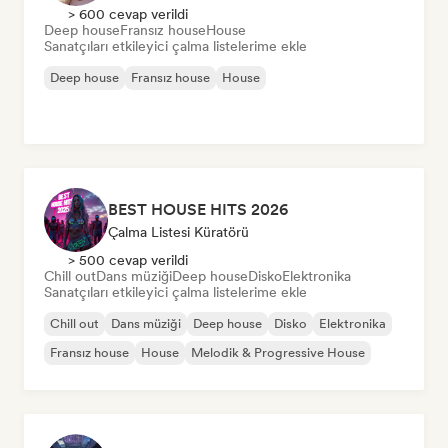
> 600 cevap verildi
Deep house
Fransız house
House
Sanatçıları etkileyici çalma listelerime ekle
Deep house
Fransız house
House
BEST HOUSE HITS 2026
Çalma Listesi Küratörü
> 500 cevap verildi
Chill out
Dans müziği
Deep house
Disko
Elektronika
Sanatçıları etkileyici çalma listelerime ekle
Chill out
Dans müziği
Deep house
Disko
Elektronika
Fransız house
House
Melodik & Progressive House