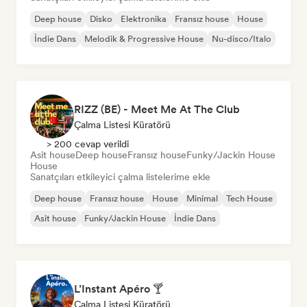
Deep house
Disko
Elektronika
Fransız house
House
İndie Dans
Melodik & Progressive House
Nu-disco/Italo
RIZZ (BE) - Meet Me At The Club
Çalma Listesi Küratörü
> 200 cevap verildi
Asit house
Deep house
Fransız house
Funky/Jackin House
House
Sanatçıları etkileyici çalma listelerime ekle
Deep house
Fransız house
House
Minimal
Tech House
Asit house
Funky/Jackin House
İndie Dans
L’Instant Apéro 🍸
Çalma Listesi Küratörü