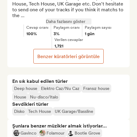
House, Tech House, UK Garage etc. Don't hesitate 
to send one of your tracks if you think it matchs to 
the ...
Daha fazlasını göster
Cevap oranı
Paylaşım oranı
Paylaşım sayısı
100%
3%
1 gün
Verilen cevaplar
1,721
Benzer küratörleri görüntüle
En sık kabul edilen türler
Deep house
Elektro Caz/Nu Caz
Fransız house
House
Nu-disco/Italo
Sevdikleri türler
Disko
Tech House
UK Garage/Bassline
Şunlara benzer müzikler almak istiyorlar…
Gavinco
Folamour
Bootie Grove