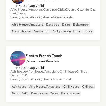
> 500 cevap verildi
Afro House/Amapiano
Dans pop
Disko
Elektro Caz/Nu Caz
Elektropop
Sanatçıları etkileyici çalma listelerime ekle
Afro House/Amapiano
Dans pop
Disko
Elektropop
Fransız house
Fransız pop
Funky/Jackin House
House
Electro French Touch
Çalma Listesi Küratörü
> 400 cevap verildi
Asit house
Afro House/Amapiano
Chill House
Chill out
Dans müziği
Sanatçıları etkileyici çalma listelerime ekle
Asit house
Afro House/Amapiano
Chill House
Chill out
Dans müziği
Deep house
Disko
Fransız house