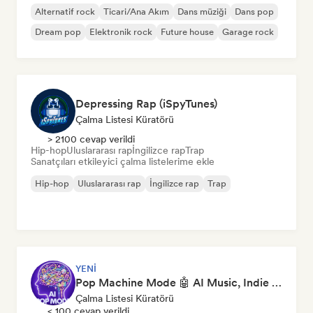
Alternatif rock
Ticari/Ana Akım
Dans müziği
Dans pop
Dream pop
Elektronik rock
Future house
Garage rock
Depressing Rap (iSpyTunes)
Çalma Listesi Küratörü
> 2100 cevap verildi
Hip-hop
Uluslararası rap
İngilizce rap
Trap
Sanatçıları etkileyici çalma listelerime ekle
Hip-hop
Uluslararası rap
İngilizce rap
Trap
YENI
Pop Machine Mode 🤖 AI Music, Indie Pop & Dream Pop
Çalma Listesi Küratörü
< 100 cevap verildi