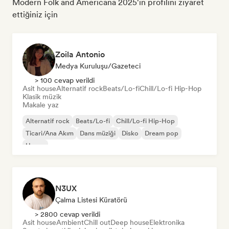
Modern Folk and Americana 2025'ın profilini ziyaret
ettiğiniz için
Zoila Antonio
Medya Kuruluşu/Gazeteci
> 100 cevap verildi
Asit house
Alternatif rock
Beats/Lo-fi
Chill/Lo-fi Hip-Hop
Klasik müzik
Makale yaz
Alternatif rock
Beats/Lo-fi
Chill/Lo-fi Hip-Hop
Ticari/Ana Akım
Dans müziği
Disko
Dream pop
House
N3UX
Çalma Listesi Küratörü
> 2800 cevap verildi
Asit house
Ambient
Chill out
Deep house
Elektronika