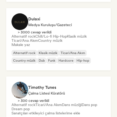
Dulaxi
Medya Kuruluşu/Gazeteci
> 3000 cevap verildi
Alternatif rock
Chill/Lo-fi Hip-Hop
Klasik müzik
Ticari/Ana Akım
Country müzik
Makale yaz
Alternatif rock
Klasik müzik
Ticari/Ana Akım
Country müzik
Dub
Funk
Hardcore
Hip-hop
Timothy Tunes
Çalma Listesi Küratörü
> 300 cevap verildi
Alternatif rock
Ticari/Ana Akım
Dans müziği
Dans pop
Dream pop
Sanatçıları etkileyici çalma listelerime ekle