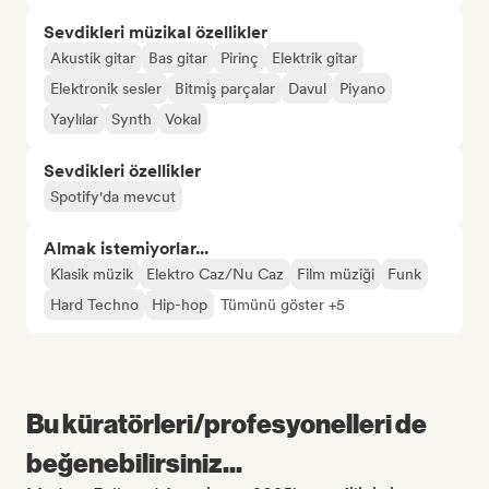
Sevdikleri müzikal özellikler
Akustik gitar
Bas gitar
Pirinç
Elektrik gitar
Elektronik sesler
Bitmiş parçalar
Davul
Piyano
Yaylılar
Synth
Vokal
Sevdikleri özellikler
Spotify'da mevcut
Almak istemiyorlar...
Klasik müzik
Elektro Caz/Nu Caz
Film müziği
Funk
Hard Techno
Hip-hop
Tümünü göster +5
Bu küratörleri/profesyonelleri de
beğenebilirsiniz...