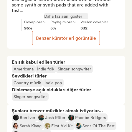
some synth or synth pads that are added with 
tast...
Daha fazlasını göster
Cevap oranı
Paylaşım oranı
Verilen cevaplar
96%
5%
332
Benzer küratörleri görüntüle
En sık kabul edilen türler
Americana
İndie folk
Singer-songwriter
Sevdikleri türler
Country müzik
İndie pop
Dinlemeye açık oldukları diğer türler
Singer-songwriter
Şunlara benzer müzikler almak istiyorlar…
Bon Iver
Josh Ritter
Phoebe Bridgers
Sarah Klang
First Aid Kit
Sons Of The East