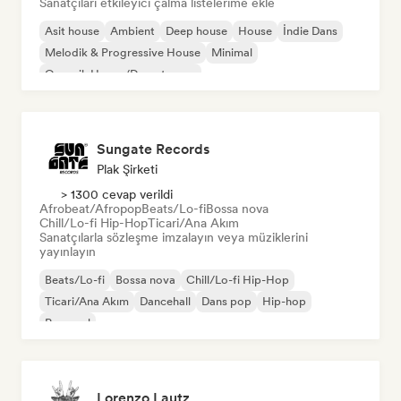
Sanatçıları etkileyici çalma listelerime ekle
Asit house
Ambient
Deep house
House
İndie Dans
Melodik & Progressive House
Minimal
Organik House/Downtempo
Sungate Records
Plak Şirketi
> 1300 cevap verildi
Afrobeat/Afropop
Beats/Lo-fi
Bossa nova
Chill/Lo-fi Hip-Hop
Ticari/Ana Akım
Sanatçılarla sözleşme imzalayın veya müziklerini
yayınlayın
Beats/Lo-fi
Bossa nova
Chill/Lo-fi Hip-Hop
Ticari/Ana Akım
Dancehall
Dans pop
Hip-hop
Pop soul
Lorenzo Lautz