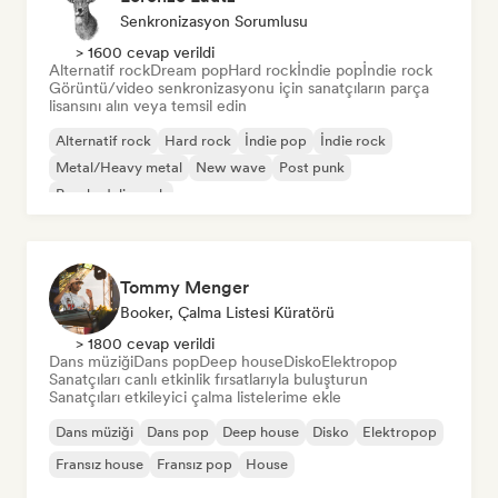
Senkronizasyon Sorumlusu
> 1600 cevap verildi
Alternatif rock
Dream pop
Hard rock
İndie pop
İndie rock
Görüntü/video senkronizasyonu için sanatçıların parça
lisansını alın veya temsil edin
Alternatif rock
Hard rock
İndie pop
İndie rock
Metal/Heavy metal
New wave
Post punk
Psychedelic rock
Tommy Menger
Booker, Çalma Listesi Küratörü
> 1800 cevap verildi
Dans müziği
Dans pop
Deep house
Disko
Elektropop
Sanatçıları canlı etkinlik fırsatlarıyla buluşturun
Sanatçıları etkileyici çalma listelerime ekle
Dans müziği
Dans pop
Deep house
Disko
Elektropop
Fransız house
Fransız pop
House