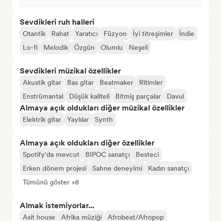
Sevdikleri ruh halleri
Otantik
Rahat
Yaratıcı
Füzyon
İyi titreşimler
İndie
Lo-fi
Melodik
Özgün
Olumlu
Neşeli
Sevdikleri müzikal özellikler
Akustik gitar
Bas gitar
Beatmaker
Ritimler
Enstrümantal
Düşük kaliteli
Bitmiş parçalar
Davul
Almaya açık oldukları diğer müzikal özellikler
Elektrik gitar
Yaylılar
Synth
Almaya açık oldukları diğer özellikler
Spotify'da mevcut
BIPOC sanatçı
Besteci
Erken dönem projesi
Sahne deneyimi
Kadın sanatçı
Tümünü göster +8
Almak istemiyorlar...
Asit house
Afrika müziği
Afrobeat/Afropop