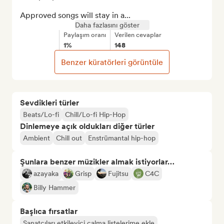
Approved songs will stay in a...
Daha fazlasını göster
Paylaşım oranı
Verilen cevaplar
1%
148
Benzer küratörleri görüntüle
Sevdikleri türler
Beats/Lo-fi
Chill/Lo-fi Hip-Hop
Dinlemeye açık oldukları diğer türler
Ambient
Chill out
Enstrümantal hip-hop
Şunlara benzer müzikler almak istiyorlar…
azayaka
Grisp
Fujitsu
C4C
Billy Hammer
Başlıca fırsatlar
Sanatçıları etkileyici çalma listelerime ekle