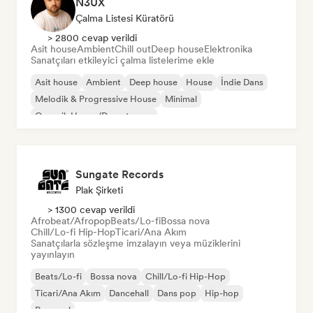
N3UX
Çalma Listesi Küratörü
> 2800 cevap verildi
Asit house
Ambient
Chill out
Deep house
Elektronika
Sanatçıları etkileyici çalma listelerime ekle
Asit house
Ambient
Deep house
House
İndie Dans
Melodik & Progressive House
Minimal
Organik House/Downtempo
Sungate Records
Plak Şirketi
> 1300 cevap verildi
Afrobeat/Afropop
Beats/Lo-fi
Bossa nova
Chill/Lo-fi Hip-Hop
Ticari/Ana Akım
Sanatçılarla sözleşme imzalayın veya müziklerini
yayınlayın
Beats/Lo-fi
Bossa nova
Chill/Lo-fi Hip-Hop
Ticari/Ana Akım
Dancehall
Dans pop
Hip-hop
Pop soul