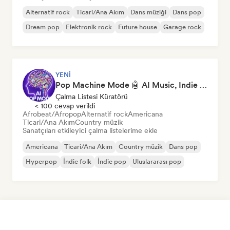
Alternatif rock
Ticari/Ana Akım
Dans müziği
Dans pop
Dream pop
Elektronik rock
Future house
Garage rock
YENI
Pop Machine Mode 🤖 AI Music, Indie Pop & Dream Pop
Çalma Listesi Küratörü
< 100 cevap verildi
Afrobeat/Afropop
Alternatif rock
Americana
Ticari/Ana Akım
Country müzik
Sanatçıları etkileyici çalma listelerime ekle
Americana
Ticari/Ana Akım
Country müzik
Dans pop
Hyperpop
İndie folk
İndie pop
Uluslararası pop