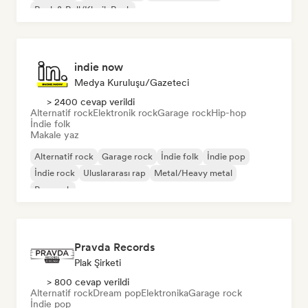
Rock & Roll/Klasik Rock
indie now
Medya Kuruluşu/Gazeteci
> 2400 cevap verildi
Alternatif rock
Elektronik rock
Garage rock
Hip-hop
İndie folk
Makale yaz
Alternatif rock
Garage rock
İndie folk
İndie pop
İndie rock
Uluslararası rap
Metal/Heavy metal
Pop rock
Pravda Records
Plak Şirketi
> 800 cevap verildi
Alternatif rock
Dream pop
Elektronika
Garage rock
İndie pop