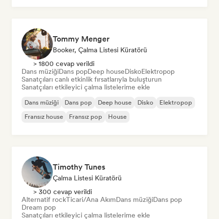
Tommy Menger
Booker, Çalma Listesi Küratörü
> 1800 cevap verildi
Dans müziği
Dans pop
Deep house
Disko
Elektropop
Sanatçıları canlı etkinlik fırsatlarıyla buluşturun
Sanatçıları etkileyici çalma listelerime ekle
Dans müziği
Dans pop
Deep house
Disko
Elektropop
Fransız house
Fransız pop
House
Timothy Tunes
Çalma Listesi Küratörü
> 300 cevap verildi
Alternatif rock
Ticari/Ana Akım
Dans müziği
Dans pop
Dream pop
Sanatçıları etkileyici çalma listelerime ekle