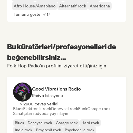
Afro House/Amapiano
Alternatif rock
Americana
Tümünü göster +117
Bu küratörleri/profesyonelleri de
beğenebilirsiniz...
Folk-Hop Radio'ın profilini ziyaret ettiğiniz için
Good Vibrations Radio
Radyo Istasyonu
> 2900 cevap verildi
Blues
Elektronik rock
Deneysel rock
Funk
Garage rock
Sanatçıları radyoda yayınlayın
Blues
Deneysel rock
Garage rock
Hard rock
İndie rock
Progresif rock
Psychedelic rock