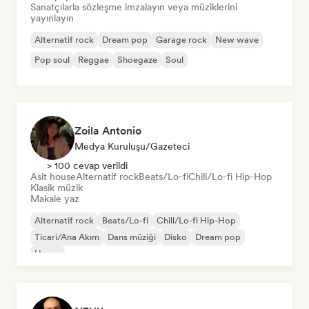
Sanatçılarla sözleşme imzalayın veya müziklerini
yayınlayın
Alternatif rock
Dream pop
Garage rock
New wave
Pop soul
Reggae
Shoegaze
Soul
Zoila Antonio
Medya Kuruluşu/Gazeteci
> 100 cevap verildi
Asit house
Alternatif rock
Beats/Lo-fi
Chill/Lo-fi Hip-Hop
Klasik müzik
Makale yaz
Alternatif rock
Beats/Lo-fi
Chill/Lo-fi Hip-Hop
Ticari/Ana Akım
Dans müziği
Disko
Dream pop
House