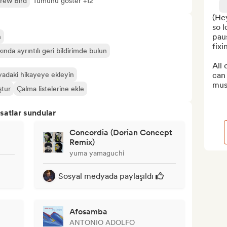
rew Bird
Tümünü göster +12
(He
so l
paus
n
fixi
ında ayrıntılı geri bildirimde bulun
All 
adaki hikayeye ekleyin
can 
musi
ştur
Çalma listelerine ekle
satlar sundular
Concordia (Dorian Concept
Remix)
yuma yamaguchi
Sosyal medyada paylaşıldı
Afosamba
ANTONIO ADOLFO