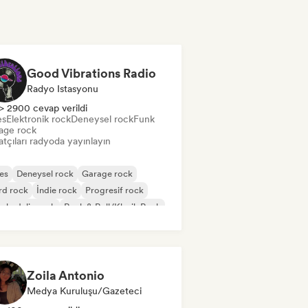
Good Vibrations Radio
Radyo Istasyonu
> 2900 cevap verildi
es
Elektronik rock
Deneysel rock
Funk
age rock
tçıları radyoda yayınlayın
es
Deneysel rock
Garage rock
rd rock
İndie rock
Progresif rock
chedelic rock
Rock & Roll/Klasik Rock
Zoila Antonio
Medya Kuruluşu/Gazeteci