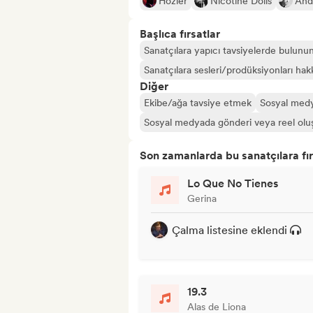
Hozier
Nicotine Dolls
And
Başlıca fırsatlar
Sanatçılara yapıcı tavsiyelerde bulunu
Sanatçılara sesleri/prodüksiyonları hakk
Diğer
Ekibe/ağa tavsiye etmek
Sosyal medy
Sosyal medyada gönderi veya reel olu
Son zamanlarda bu sanatçılara fır
Lo Que No Tienes
Gerina
Çalma listesine eklendi
19.3
Alas de Liona