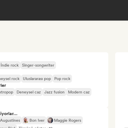
İndie rock
Singer-songwriter
eysel rock
Uluslararası pop
Pop rock
ler
ktropop
Deneysel caz
Jazz fusion
Modern caz
tiyorlar…
Augustines
Bon Iver
Maggie Rogers