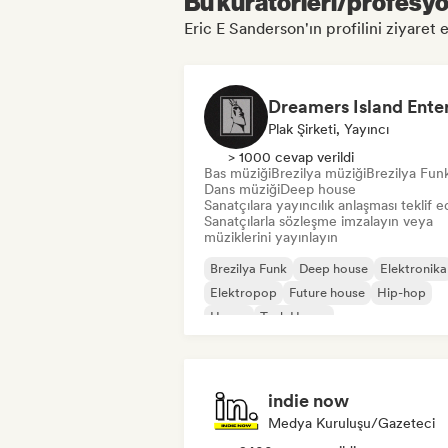
Bu küratörleri/profesyon
Eric E Sanderson'ın profilini ziyaret e
Plak Şirketi, Yayıncı
> 1000 cevap verildi
Bas müziği
Brezilya müziği
Brezilya Fun
Dans müziği
Deep house
Sanatçılara yayıncılık anlaşması teklif e
Sanatçılarla sözleşme imzalayın veya
müziklerini yayınlayın
Brezilya Funk
Deep house
Elektronika
Elektropop
Future house
Hip-hop
House
Tech House
indie now
Medya Kuruluşu/Gazeteci