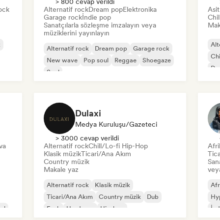
> 800 cevap verildi
ock
Alternatif rock
Dream pop
Elektronika
Asi
Garage rock
İndie pop
Chi
Sanatçılarla sözleşme imzalayın veya
Mak
müziklerini yayınlayın
k
Alt
Alternatif rock
Dream pop
Garage rock
Chi
New wave
Pop soul
Reggae
Shoegaze
Dan
Soul
Dulaxi
Medya Kuruluşu/Gazeteci
> 3000 cevap verildi
va
Alternatif rock
Chill/Lo-fi Hip-Hop
Afri
Klasik müzik
Ticari/Ana Akım
Tic
Country müzik
Sana
Makale yaz
veya
Alternatif rock
Klasik müzik
Afr
Ticari/Ana Akım
Country müzik
Dub
Hy
ul
Funk
Hardcore
Hip-hop
İnd