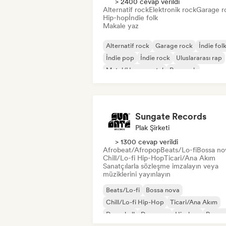
> 2400 cevap verildi
Alternatif rock
Elektronik rock
Garage r
Hip-hop
İndie folk
Makale yaz
Alternatif rock
Garage rock
İndie fol
İndie pop
İndie rock
Uluslararası rap
Metal/Heavy metal
Pop rock
Sungate Records
Plak Şirketi
> 1300 cevap verildi
Afrobeat/Afropop
Beats/Lo-fi
Bossa no
Chill/Lo-fi Hip-Hop
Ticari/Ana Akım
Sanatçılarla sözleşme imzalayın veya
müziklerini yayınlayın
Beats/Lo-fi
Bossa nova
Chill/Lo-fi Hip-Hop
Ticari/Ana Akım
Dancehall
Dans pop
Hip-hop
Pop so