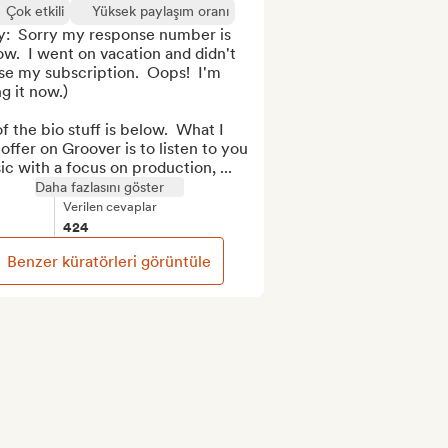
Çok etkili
Yüksek paylaşım oranı
y:  Sorry my response number is 
ow.  I went on vacation and didn't 
e my subscription.  Oops!  I'm 
ng it now.)

of the bio stuff is below.  What I 
offer on Groover is to listen to you 
c with a focus on production, ...
Daha fazlasını göster
Verilen cevaplar
424
Benzer küratörleri görüntüle