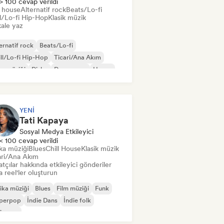
> 100 cevap verildi
t house
Alternatif rock
Beats/Lo-fi
ll/Lo-fi Hip-Hop
Klasik müzik
ale yaz
ernatif rock
Beats/Lo-fi
ll/Lo-fi Hip-Hop
Ticari/Ana Akım
s müziği
Disko
Dream pop
House
YENI
Tati Kapaya
Sosyal Medya Etkileyici
< 100 cevap verildi
ka müziği
Blues
Chill House
Klasik müzik
ari/Ana Akım
tçılar hakkında etkileyici gönderiler
 reel'ler oluşturun
ika müziği
Blues
Film müziği
Funk
perpop
İndie Dans
İndie folk
ie pop