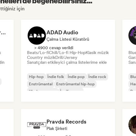
elleri de beğenebilirsiniz...
ttiğiniz için
Dreamers Island Entertainment
ADAD Audio
Çalma Listesi Küratörü
> 4900 cevap verildi
k
Beats/Lo-fi
Chill/Lo-fi Hip-Hop
Klasik müzik
Blu
Country müzik
Drill/Jersey
Gar
din
Sanatçıları etkileyici çalma listelerime ekle
Sana
Hip-hop
İndie folk
İndie pop
İndie rock
Blu
Enstrümantal
Enstrümantal hip-hop
Ha
Uluslararası rap
İngilizce rap
Psy
Pravda Records
Plak Şirketi