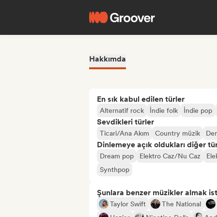
Hakkımda
En sık kabul edilen türler
Alternatif rock
İndie folk
İndie pop
Sevdikleri türler
Ticari/Ana Akım
Country müzik
Den
Dinlemeye açık oldukları diğer tür
Dream pop
Elektro Caz/Nu Caz
Ele
Synthpop
Şunlara benzer müzikler almak is
Taylor Swift
The National