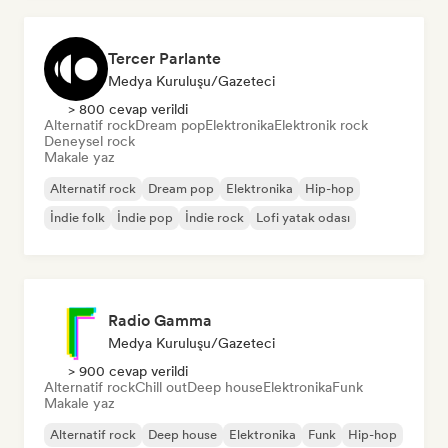
Tercer Parlante
Medya Kuruluşu/Gazeteci
> 800 cevap verildi
Alternatif rock
Dream pop
Elektronika
Elektronik rock
Deneysel rock
Makale yaz
Alternatif rock
Dream pop
Elektronika
Hip-hop
İndie folk
İndie pop
İndie rock
Lofi yatak odası
Radio Gamma
Medya Kuruluşu/Gazeteci
> 900 cevap verildi
Alternatif rock
Chill out
Deep house
Elektronika
Funk
Makale yaz
Alternatif rock
Deep house
Elektronika
Funk
Hip-hop