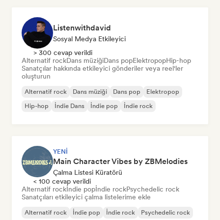
Listenwithdavid
Sosyal Medya Etkileyici
> 300 cevap verildi
Alternatif rock
Dans müziği
Dans pop
Elektropop
Hip-hop
Sanatçılar hakkında etkileyici gönderiler veya reel'ler
oluşturun
Alternatif rock
Dans müziği
Dans pop
Elektropop
Hip-hop
İndie Dans
İndie pop
İndie rock
YENI
Main Character Vibes by ZBMelodies
Çalma Listesi Küratörü
< 100 cevap verildi
Alternatif rock
İndie pop
İndie rock
Psychedelic rock
Sanatçıları etkileyici çalma listelerime ekle
Alternatif rock
İndie pop
İndie rock
Psychedelic rock