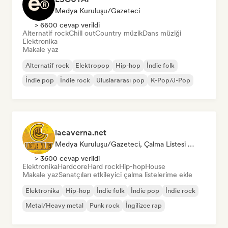
Medya Kuruluşu/Gazeteci
> 6600 cevap verildi
Alternatif rock
Chill out
Country müzik
Dans müziği
Elektronika
Makale yaz
Alternatif rock
Elektropop
Hip-hop
İndie folk
İndie pop
İndie rock
Uluslararası pop
K-Pop/J-Pop
lacaverna.net
Medya Kuruluşu/Gazeteci, Çalma Listesi Küratörü
> 3600 cevap verildi
Elektronika
Hardcore
Hard rock
Hip-hop
House
Makale yaz
Sanatçıları etkileyici çalma listelerime ekle
Elektronika
Hip-hop
İndie folk
İndie pop
İndie rock
Metal/Heavy metal
Punk rock
İngilizce rap