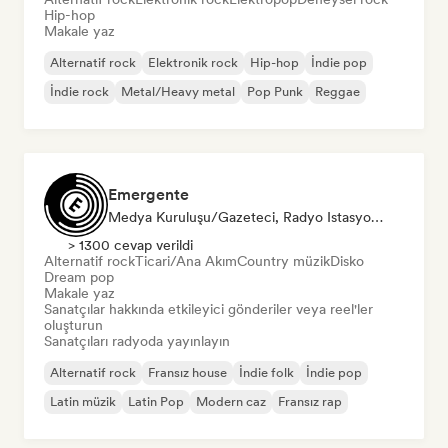
Hip-hop
Makale yaz
Alternatif rock
Elektronik rock
Hip-hop
İndie pop
İndie rock
Metal/Heavy metal
Pop Punk
Reggae
Emergente
Medya Kuruluşu/Gazeteci, Radyo Istasyonu, Sosyal Medya Etkileyici
> 1300 cevap verildi
Alternatif rock
Ticari/Ana Akım
Country müzik
Disko
Dream pop
Makale yaz
Sanatçılar hakkında etkileyici gönderiler veya reel'ler
oluşturun
Sanatçıları radyoda yayınlayın
Alternatif rock
Fransız house
İndie folk
İndie pop
Latin müzik
Latin Pop
Modern caz
Fransız rap