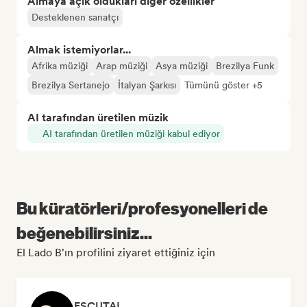
Almaya açık oldukları diğer özellikler
Desteklenen sanatçı
Almak istemiyorlar...
Afrika müziği
Arap müziği
Asya müziği
Brezilya Funk
Brezilya Sertanejo
İtalyan Şarkısı
Tümünü göster +5
AI tarafından üretilen müzik
AI tarafından üretilen müziği kabul ediyor
Bu küratörleri/profesyonelleri de
beğenebilirsiniz...
El Lado B'ın profilini ziyaret ettiğiniz için
ESCUTAI