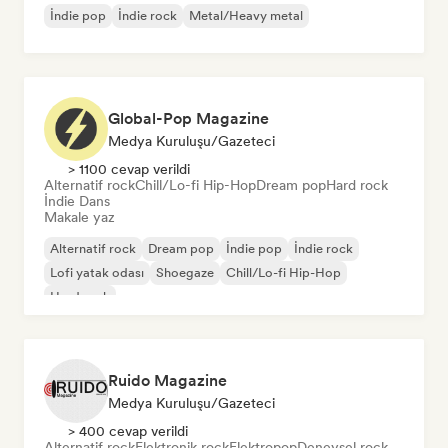
İndie pop
İndie rock
Metal/Heavy metal
Global-Pop Magazine
Medya Kuruluşu/Gazeteci
> 1100 cevap verildi
Alternatif rock
Chill/Lo-fi Hip-Hop
Dream pop
Hard rock
İndie Dans
Makale yaz
Alternatif rock
Dream pop
İndie pop
İndie rock
Lofi yatak odası
Shoegaze
Chill/Lo-fi Hip-Hop
Hard rock
Ruido Magazine
Medya Kuruluşu/Gazeteci
> 400 cevap verildi
Alternatif rock
Elektronik rock
Elektropop
Deneysel rock