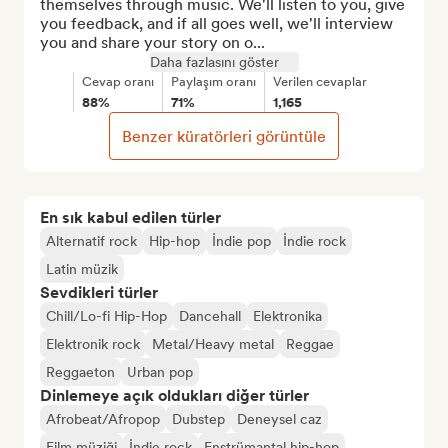
themselves through music. We'll listen to you, give 
you feedback, and if all goes well, we'll interview 
you and share your story on o...
Daha fazlasını göster
Cevap oranı
Paylaşım oranı
Verilen cevaplar
88%
71%
1,165
Benzer küratörleri görüntüle
En sık kabul edilen türler
Alternatif rock
Hip-hop
İndie pop
İndie rock
Latin müzik
Sevdikleri türler
Chill/Lo-fi Hip-Hop
Dancehall
Elektronika
Elektronik rock
Metal/Heavy metal
Reggae
Reggaeton
Urban pop
Dinlemeye açık oldukları diğer türler
Afrobeat/Afropop
Dubstep
Deneysel caz
Film müziği
İndie rock
Enstrümantal hip-hop