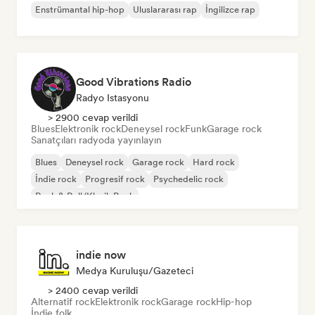
Enstrümantal hip-hop
Uluslararası rap
İngilizce rap
Good Vibrations Radio
Radyo Istasyonu
> 2900 cevap verildi
Blues
Elektronik rock
Deneysel rock
Funk
Garage rock
Sanatçıları radyoda yayınlayın
Blues
Deneysel rock
Garage rock
Hard rock
İndie rock
Progresif rock
Psychedelic rock
Rock & Roll/Klasik Rock
indie now
Medya Kuruluşu/Gazeteci
> 2400 cevap verildi
Alternatif rock
Elektronik rock
Garage rock
Hip-hop
İndie folk