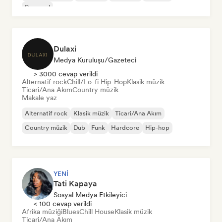
Pop soul
Dulaxi
Medya Kuruluşu/Gazeteci
> 3000 cevap verildi
Alternatif rock
Chill/Lo-fi Hip-Hop
Klasik müzik
Ticari/Ana Akım
Country müzik
Makale yaz
Alternatif rock
Klasik müzik
Ticari/Ana Akım
Country müzik
Dub
Funk
Hardcore
Hip-hop
YENI
Tati Kapaya
Sosyal Medya Etkileyici
< 100 cevap verildi
Afrika müziği
Blues
Chill House
Klasik müzik
Ticari/Ana Akım