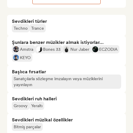
Sevdikleri türler
Techno
Trance
Şunlara benzer müzikler almak istiyorlar…
Amstra
Bones 33
Nur Jaber
ECZODIA
KEYO
Başlıca fırsatlar
Sanatçılarla sözleşme imzalayın veya müziklerini
yayınlayın
Sevdikleri ruh halleri
Groovy
Yeraltı
Sevdikleri müzikal özellikler
Bitmiş parçalar