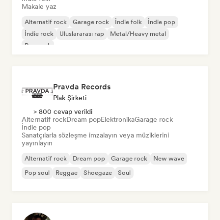
Makale yaz
Alternatif rock
Garage rock
İndie folk
İndie pop
İndie rock
Uluslararası rap
Metal/Heavy metal
Pop rock
Pravda Records
Plak Şirketi
> 800 cevap verildi
Alternatif rock
Dream pop
Elektronika
Garage rock
İndie pop
Sanatçılarla sözleşme imzalayın veya müziklerini
yayınlayın
Alternatif rock
Dream pop
Garage rock
New wave
Pop soul
Reggae
Shoegaze
Soul