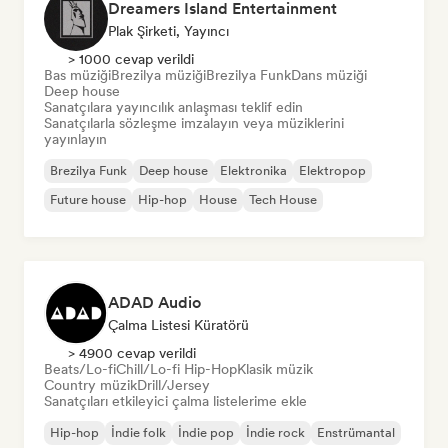
Dreamers Island Entertainment
Plak Şirketi, Yayıncı
> 1000 cevap verildi
Bas müziği
Brezilya müziği
Brezilya Funk
Dans müziği
Deep house
Sanatçılara yayıncılık anlaşması teklif edin
Sanatçılarla sözleşme imzalayın veya müziklerini
yayınlayın
Brezilya Funk
Deep house
Elektronika
Elektropop
Future house
Hip-hop
House
Tech House
ADAD Audio
Çalma Listesi Küratörü
> 4900 cevap verildi
Beats/Lo-fi
Chill/Lo-fi Hip-Hop
Klasik müzik
Country müzik
Drill/Jersey
Sanatçıları etkileyici çalma listelerime ekle
Hip-hop
İndie folk
İndie pop
İndie rock
Enstrümantal