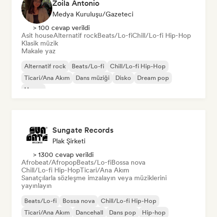
Zoila Antonio
Medya Kuruluşu/Gazeteci
> 100 cevap verildi
Asit house
Alternatif rock
Beats/Lo-fi
Chill/Lo-fi Hip-Hop
Klasik müzik
Makale yaz
Alternatif rock
Beats/Lo-fi
Chill/Lo-fi Hip-Hop
Ticari/Ana Akım
Dans müziği
Disko
Dream pop
House
Sungate Records
Plak Şirketi
> 1300 cevap verildi
Afrobeat/Afropop
Beats/Lo-fi
Bossa nova
Chill/Lo-fi Hip-Hop
Ticari/Ana Akım
Sanatçılarla sözleşme imzalayın veya müziklerini
yayınlayın
Beats/Lo-fi
Bossa nova
Chill/Lo-fi Hip-Hop
Ticari/Ana Akım
Dancehall
Dans pop
Hip-hop