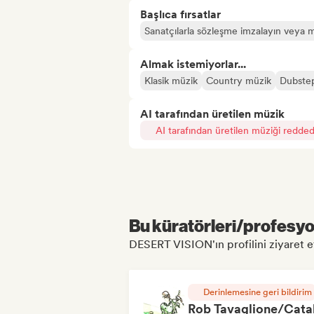
Başlıca fırsatlar
Sanatçılarla sözleşme imzalayın veya m
Almak istemiyorlar...
Klasik müzik
Country müzik
Dubste
AI tarafından üretilen müzik
AI tarafından üretilen müziği redded
Bu küratörleri/profesyon
DESERT VISION'ın profilini ziyaret et
Derinlemesine geri bildirim