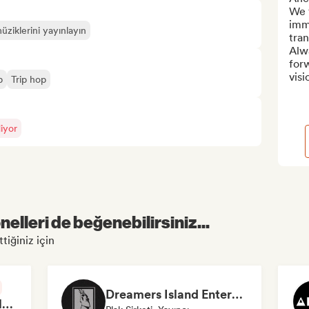
We 
imme
üziklerini yayınlayın
tran
Alwa
forw
visi
p
Trip hop
iyor
elleri de beğenebilirsiniz...
tiğiniz için
Dreamers Island Entertainment
Rob Tavaglione/Catalyst Recording