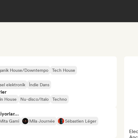
ganik House/Downtempo
Tech House
el elektronik
İndie Dans
ler
in House
Nu-disco/Italo
Techno
tiyorlar…
Mita Gami
Mila Journée
Sébastien Léger
Elec
Anco