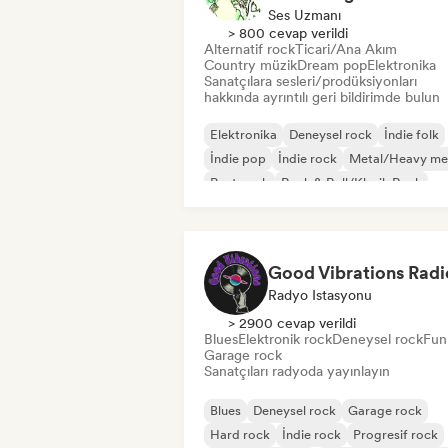
Ses Uzmanı
> 800 cevap verildi
Alternatif rock
Ticari/Ana Akım
Country müzik
Dream pop
Elektronika
Sanatçılara sesleri/prodüksiyonları
hakkında ayrıntılı geri bildirimde bulun
Elektronika
Deneysel rock
İndie folk
İndie pop
İndie rock
Metal/Heavy me
Post punk
Rock & Roll/Klasik Rock
Good Vibrations Radi
Radyo Istasyonu
> 2900 cevap verildi
Blues
Elektronik rock
Deneysel rock
Fun
Garage rock
Sanatçıları radyoda yayınlayın
Blues
Deneysel rock
Garage rock
Hard rock
İndie rock
Progresif rock