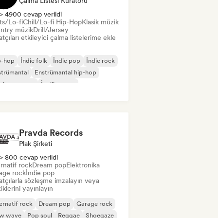
Çalma Listesi Küratörü
> 4900 cevap verildi
ts/Lo-fi
Chill/Lo-fi Hip-Hop
Klasik müzik
ntry müzik
Drill/Jersey
tçıları etkileyici çalma listelerime ekle
p-hop
İndie folk
İndie pop
İndie rock
strümantal
Enstrümantal hip-hop
slararası rap
İngilizce rap
Pravda Records
Plak Şirketi
> 800 cevap verildi
rnatif rock
Dream pop
Elektronika
age rock
İndie pop
atçılarla sözleşme imzalayın veya
klerini yayınlayın
ernatif rock
Dream pop
Garage rock
w wave
Pop soul
Reggae
Shoegaze