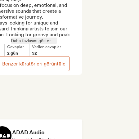
focus on deep, emotional, and 
rsive sounds that create a 
sformative journey.

ys looking for unique and 
ard-thinking artists to join our 
on. Looking for groovy and peak ...
Daha fazlasını göster
Cevaplar
Verilen cevaplar
2 gün
52
Benzer küratörleri görüntüle
ADAD Audio