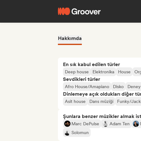
Hakkımda
En sık kabul edilen türler
Deep house
Elektronika
House
Or
Sevdikleri türler
Afro House/Amapiano
Disko
Deneys
Dinlemeye açık oldukları diğer tür
Asit house
Dans müziği
Funky/Jack
Şunlara benzer müzikler almak is
Marc DePulse
Adam Ten
Solomun