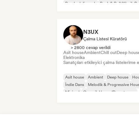
Psychedelic rock
Rock & Roll/Klasik R
N3UX
Çalma Listesi Küratörü
> 2800 cevap verildi
Asit house
Ambient
Chill out
Deep hous
Elektronika
Sanatçıları etkileyici çalma listelerime 
Asit house
Ambient
Deep house
Ho
İndie Dans
Melodik & Progressive Hou
Minimal
Organik House/Downtempo