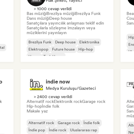
Plak Şirketi, Yayıncı
> 1000 cevap verildi
Bas müziği
Brezilya müziği
Brezilya Funk
Bea
Dans müziği
Deep house
Cou
Sanatçılara yayıncılık anlaşması teklif edin
Sana
Sanatçılarla sözleşme imzalayın veya
müziklerini yayınlayın
Hi
Brezilya Funk
Deep house
Elektronika
En
tal
Elektropop
Future house
Hip-hop
Ulu
House
Tech House
o
indie now
Medya Kuruluşu/Gazeteci
> 2400 cevap verildi
k
Alternatif rock
Elektronik rock
Garage rock
Alte
Hip-hop
İndie folk
Gar
Makale yaz
San
müzi
Alternatif rock
Garage rock
İndie folk
Alt
İndie pop
İndie rock
Uluslararası rap
Ne