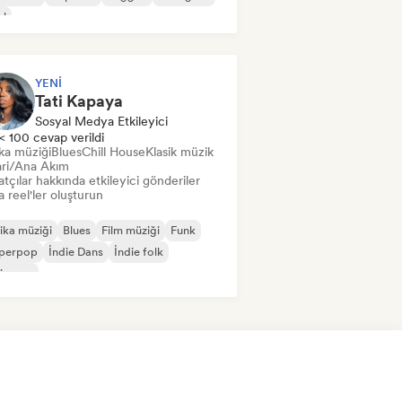
ul
YENI
Tati Kapaya
Sosyal Medya Etkileyici
< 100 cevap verildi
ka müziği
Blues
Chill House
Klasik müzik
ari/Ana Akım
tçılar hakkında etkileyici gönderiler
 reel'ler oluşturun
ika müziği
Blues
Film müziği
Funk
perpop
İndie Dans
İndie folk
ie pop