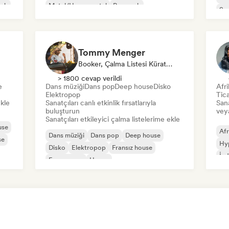
ock
Metal/Heavy metal
Pop rock
So
Tommy Menger
Booker, Çalma Listesi Küratörü
> 1800 cevap verildi
e
Dans müziği
Dans pop
Deep house
Disko
Afri
Elektropop
Tic
ekle
Sanatçıları canlı etkinlik fırsatlarıyla
Sana
buluşturun
veya
Sanatçıları etkileyici çalma listelerime ekle
use
Afr
Dans müziği
Dans pop
Deep house
se
Hy
Disko
Elektropop
Fransız house
İnd
Fransız pop
House