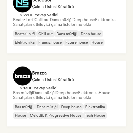
Çalma Listesi Küratörü
> 2200 cevap verildi
Beats/Lo-fi
Chill out
Dans müziği
Deep house
Elektronika
Sanatçıları etkileyici çalma listelerime ekle
Beats/Lo-fi
Chill out
Dans müziği
Deep house
Elektronika
Fransız house
Future house
House
Brazza
Çalma Listesi Küratörü
> 1300 cevap verildi
Bas müziği
Dans müziği
Deep house
Elektronika
House
Sanatçıları etkileyici çalma listelerime ekle
Bas müziği
Dans müziği
Deep house
Elektronika
House
Melodik & Progressive House
Tech House