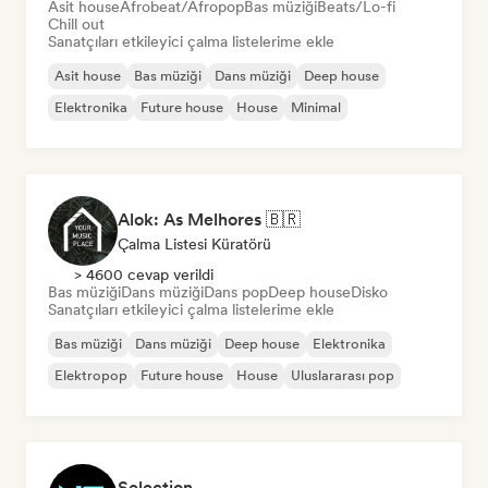
Asit house
Afrobeat/Afropop
Bas müziği
Beats/Lo-fi
Chill out
Sanatçıları etkileyici çalma listelerime ekle
Asit house
Bas müziği
Dans müziği
Deep house
Elektronika
Future house
House
Minimal
Alok: As Melhores 🇧🇷
Çalma Listesi Küratörü
> 4600 cevap verildi
Bas müziği
Dans müziği
Dans pop
Deep house
Disko
Sanatçıları etkileyici çalma listelerime ekle
Bas müziği
Dans müziği
Deep house
Elektronika
Elektropop
Future house
House
Uluslararası pop
Selection