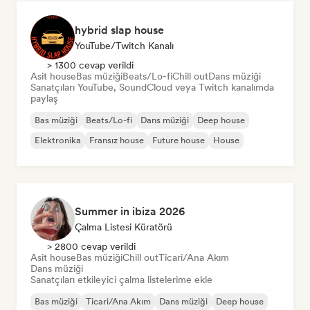
hybrid slap house
YouTube/Twitch Kanalı
> 1300 cevap verildi
Asit house
Bas müziği
Beats/Lo-fi
Chill out
Dans müziği
Sanatçıları YouTube, SoundCloud veya Twitch kanalımda
paylaş
Bas müziği
Beats/Lo-fi
Dans müziği
Deep house
Elektronika
Fransız house
Future house
House
Summer in ibiza 2026
Çalma Listesi Küratörü
> 2800 cevap verildi
Asit house
Bas müziği
Chill out
Ticari/Ana Akım
Dans müziği
Sanatçıları etkileyici çalma listelerime ekle
Bas müziği
Ticari/Ana Akım
Dans müziği
Deep house