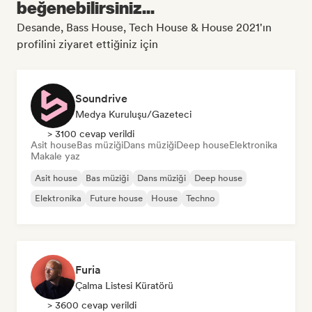
beğenebilirsiniz...
Desande, Bass House, Tech House & House 2021'ın
profilini ziyaret ettiğiniz için
Soundrive
Medya Kuruluşu/Gazeteci
> 3100 cevap verildi
Asit house
Bas müziği
Dans müziği
Deep house
Elektronika
Makale yaz
Asit house
Bas müziği
Dans müziği
Deep house
Elektronika
Future house
House
Techno
Furia
Çalma Listesi Küratörü
> 3600 cevap verildi