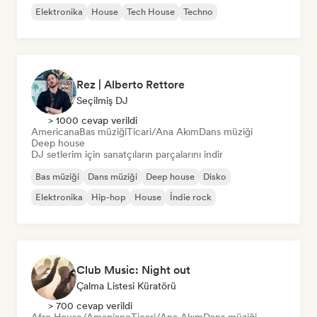
Elektronika
House
Tech House
Techno
Rez | Alberto Rettore
Seçilmiş DJ
> 1000 cevap verildi
Americana
Bas müziği
Ticari/Ana Akım
Dans müziği
Deep house
DJ setlerim için sanatçıların parçalarını indir
Bas müziği
Dans müziği
Deep house
Disko
Elektronika
Hip-hop
House
İndie rock
Club Music: Night out
Çalma Listesi Küratörü
> 700 cevap verildi