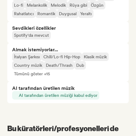
Lo-fi
Melankolik
Melodik
Rüya gibi
Özgün
Rahatlatıcı
Romantik
Duygusal
Yeraltı
Sevdikleri özellikler
Spotify'da mevcut
Almak istemiyorlar...
İtalyan Şarkısı
Chill/Lo-fi Hip-Hop
Klasik müzik
Country müzik
Death/Thrash
Dub
Tümünü göster +15
AI tarafından üretilen müzik
AI tarafından üretilen müziği kabul ediyor
Bu küratörleri/profesyonelleri de