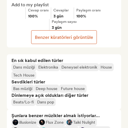
Add to my playlist
Cevap oranı
Cevaplar
Paylaşım oranı
100%
3 gün
100%
Paylaşım sayısı
3 gün
Benzer küratörleri görüntüle
En sık kabul edilen türler
Dans müziği
Elektronika
Deneysel elektronik
House
Tech House
Sevdikleri türler
Bas müziği
Deep house
Future house
Dinlemeye açık oldukları diğer türler
Beats/Lo-fi
Dans pop
Şunlara benzer müzikler almak istiyorlar…
illusionize
Flux Zone
Taiki Nulight