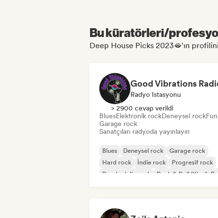
Bu küratörleri/profesyon
Deep House Picks 2023🫦'ın profilini 
Good Vibrations Radi
Radyo Istasyonu
> 2900 cevap verildi
Blues
Elektronik rock
Deneysel rock
Fun
Garage rock
Sanatçıları radyoda yayınlayın
Blues
Deneysel rock
Garage rock
Hard rock
İndie rock
Progresif rock
Psychedelic rock
Rock & Roll/Klasik R