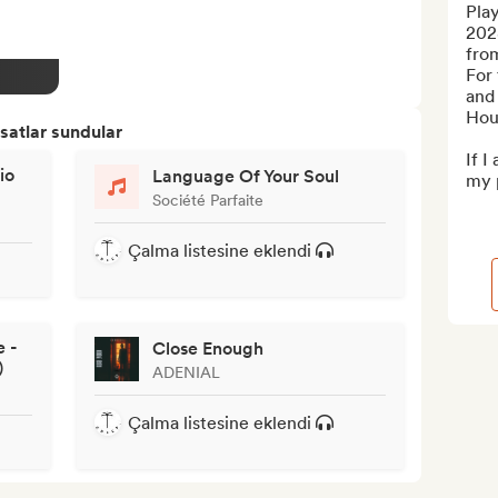
Play
202
fro
For 
and 
Hous
satlar sundular
If I
io
Language Of Your Soul
my p
Société Parfaite
Çalma listesine eklendi
e -
Close Enough
)
ADENIAL
Çalma listesine eklendi