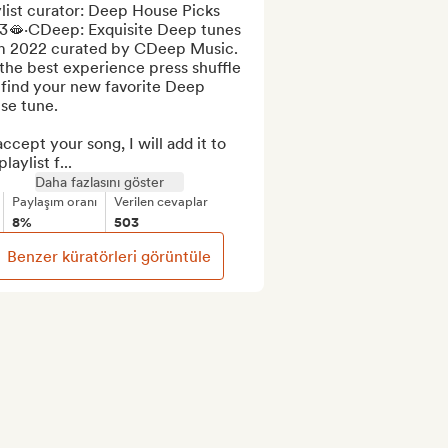
list curator: Deep House Picks 
3🫦·CDeep: Exquisite Deep tunes 
m 2022 curated by CDeep Music. 
the best experience press shuffle 
find your new favorite Deep 
e tune.

 accept your song, I will add it to 
laylist f...
Daha fazlasını göster
Paylaşım oranı
Verilen cevaplar
8%
503
Benzer küratörleri görüntüle