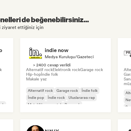
elleri de beğenebilirsiniz...
ziyaret ettiğiniz için
o
indie now
Medya Kuruluşu/Gazeteci
> 2400 cevap verildi
k
Alternatif rock
Elektronik rock
Garage rock
Alte
Hip-hop
İndie folk
Gar
Makale yaz
San
müzi
Alternatif rock
Garage rock
İndie folk
Alt
İndie pop
İndie rock
Uluslararası rap
Ne
ock
Metal/Heavy metal
Pop rock
So