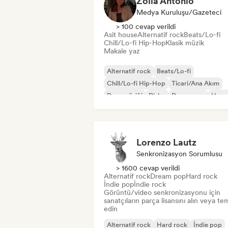
Zoila Antonio
Medya Kuruluşu/Gazeteci
> 100 cevap verildi
Asit house
Alternatif rock
Beats/Lo-fi
Chill/Lo-fi Hip-Hop
Klasik müzik
Makale yaz
Alternatif rock
Beats/Lo-fi
Chill/Lo-fi Hip-Hop
Ticari/Ana Akım
Dans müziği
Disko
Dream pop
Hous
Lorenzo Lautz
Senkronizasyon Sorumlusu
> 1600 cevap verildi
Alternatif rock
Dream pop
Hard rock
İndie pop
İndie rock
Görüntü/video senkronizasyonu için
sanatçıların parça lisansını alın veya tem
edin
Alternatif rock
Hard rock
İndie pop