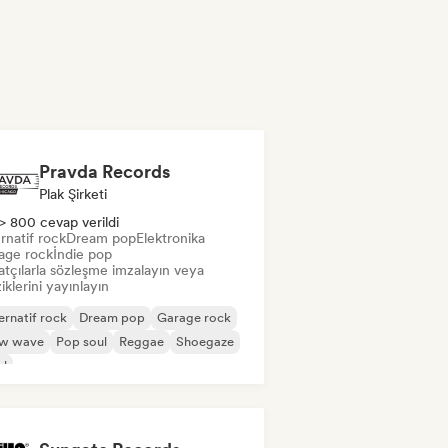
Pravda Records
Plak Şirketi
> 800 cevap verildi
rnatif rock
Dream pop
Elektronika
age rock
İndie pop
atçılarla sözleşme imzalayın veya
klerini yayınlayın
ernatif rock
Dream pop
Garage rock
w wave
Pop soul
Reggae
Shoegaze
ul