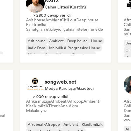
N3UX
Çalma Listesi Küratörü
> 2800 cevap verildi
Asit house
Ambient
Chill out
Deep house
Afr
Elektronika
Chi
Sanatçıları etkileyici çalma listelerime ekle
San
müzi
Asit house
Ambient
Deep house
House
Bea
İndie Dans
Melodik & Progressive House
Chi
e
Minimal
Organik House/Downtempo
Dan
songweb.net
Medya Kuruluşu/Gazeteci
> 900 cevap verildi
Afrika müziği
Afrobeat/Afropop
Ambient
Afr
Klasik müzik
Ticari/Ana Akım
Chi
Makale yaz
Den
sil
Sana
veya
Afrobeat/Afropop
Ambient
Klasik müzik
Af