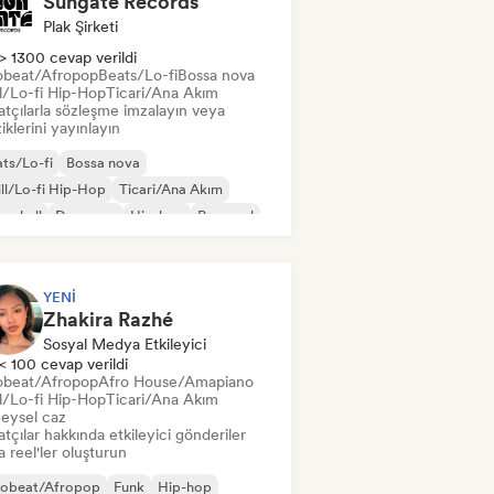
Sungate Records
Plak Şirketi
> 1300 cevap verildi
obeat/Afropop
Beats/Lo-fi
Bossa nova
ll/Lo-fi Hip-Hop
Ticari/Ana Akım
atçılarla sözleşme imzalayın veya
klerini yayınlayın
ts/Lo-fi
Bossa nova
ll/Lo-fi Hip-Hop
Ticari/Ana Akım
cehall
Dans pop
Hip-hop
Pop soul
YENI
Zhakira Razhé
Sosyal Medya Etkileyici
< 100 cevap verildi
obeat/Afropop
Afro House/Amapiano
ll/Lo-fi Hip-Hop
Ticari/Ana Akım
eysel caz
tçılar hakkında etkileyici gönderiler
 reel'ler oluşturun
robeat/Afropop
Funk
Hip-hop