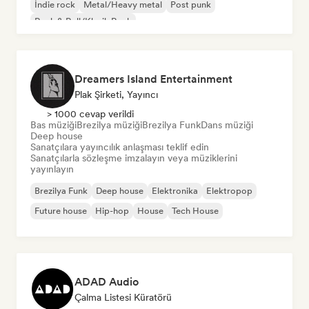
İndie rock
Metal/Heavy metal
Post punk
Rock & Roll/Klasik Rock
Dreamers Island Entertainment
Plak Şirketi, Yayıncı
> 1000 cevap verildi
Bas müziği
Brezilya müziği
Brezilya Funk
Dans müziği
Deep house
Sanatçılara yayıncılık anlaşması teklif edin
Sanatçılarla sözleşme imzalayın veya müziklerini
yayınlayın
Brezilya Funk
Deep house
Elektronika
Elektropop
Future house
Hip-hop
House
Tech House
ADAD Audio
Çalma Listesi Küratörü