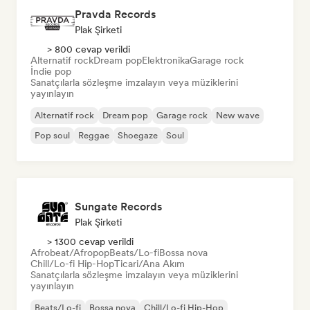
Pravda Records
Plak Şirketi
> 800 cevap verildi
Alternatif rock
Dream pop
Elektronika
Garage rock
İndie pop
Sanatçılarla sözleşme imzalayın veya müziklerini
yayınlayın
Alternatif rock
Dream pop
Garage rock
New wave
Pop soul
Reggae
Shoegaze
Soul
Sungate Records
Plak Şirketi
> 1300 cevap verildi
Afrobeat/Afropop
Beats/Lo-fi
Bossa nova
Chill/Lo-fi Hip-Hop
Ticari/Ana Akım
Sanatçılarla sözleşme imzalayın veya müziklerini
yayınlayın
Beats/Lo-fi
Bossa nova
Chill/Lo-fi Hip-Hop