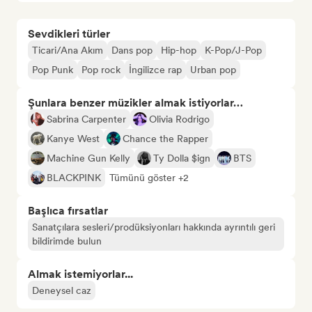
Sevdikleri türler
Ticari/Ana Akım
Dans pop
Hip-hop
K-Pop/J-Pop
Pop Punk
Pop rock
İngilizce rap
Urban pop
Şunlara benzer müzikler almak istiyorlar…
Sabrina Carpenter
Olivia Rodrigo
Kanye West
Chance the Rapper
Machine Gun Kelly
Ty Dolla $ign
BTS
BLACKPINK
Tümünü göster +2
Başlıca fırsatlar
Sanatçılara sesleri/prodüksiyonları hakkında ayrıntılı geri
bildirimde bulun
Almak istemiyorlar...
Deneysel caz