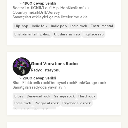
> 4900 cevap verildi
Beats/Lo-fi
Chill/Lo-fi Hip-Hop
Klasik müzik
Country müzik
Drill/Jersey
Sanatçıları etkileyici çalma listelerime ekle
Hip-hop
İndie folk
İndie pop
İndie rock
Enstrümantal
Enstrümantal hip-hop
Uluslararası rap
İngilizce rap
Good Vibrations Radio
Radyo Istasyonu
> 2900 cevap verildi
Blues
Elektronik rock
Deneysel rock
Funk
Garage rock
Sanatçıları radyoda yayınlayın
Blues
Deneysel rock
Garage rock
Hard rock
İndie rock
Progresif rock
Psychedelic rock
Rock & Roll/Klasik Rock