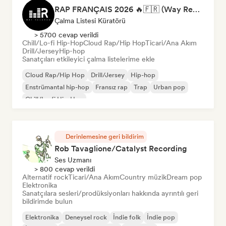
RAP FRANÇAIS 2026 🔥🇫🇷 (Way Records)
Çalma Listesi Küratörü
> 5700 cevap verildi
Chill/Lo-fi Hip-Hop
Cloud Rap/Hip Hop
Ticari/Ana Akım
Drill/Jersey
Hip-hop
Sanatçıları etkileyici çalma listelerime ekle
Cloud Rap/Hip Hop
Drill/Jersey
Hip-hop
Enstrümantal hip-hop
Fransız rap
Trap
Urban pop
Chill/Lo-fi Hip-Hop
Derinlemesine geri bildirim
Rob Tavaglione/Catalyst Recording
Ses Uzmanı
> 800 cevap verildi
Alternatif rock
Ticari/Ana Akım
Country müzik
Dream pop
Elektronika
Sanatçılara sesleri/prodüksiyonları hakkında ayrıntılı geri
bildirimde bulun
Elektronika
Deneysel rock
İndie folk
İndie pop