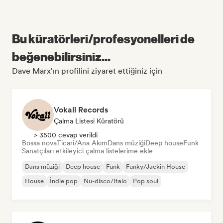
Bu küratörleri/profesyonelleri de
beğenebilirsiniz...
Dave Marx'ın profilini ziyaret ettiğiniz için
Vokall Records
Çalma Listesi Küratörü
> 3500 cevap verildi
Bossa nova
Ticari/Ana Akım
Dans müziği
Deep house
Funk
Sanatçıları etkileyici çalma listelerime ekle
Dans müziği
Deep house
Funk
Funky/Jackin House
House
İndie pop
Nu-disco/Italo
Pop soul