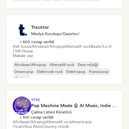
Tracktor
Medya Kuruluşu/Gazeteci
> 600 cevap verildi
Asit house
Afrobeat/Afropop
Alternatif rock
Beats/Lo-fi
Chill House
Makale yaz
Afrobeat/Afropop
Alternatif rock
Dans müziği
Dream pop
Elektronik rock
Elektropop
Fransız pop
Hip-hop
YENI
Pop Machine Mode 🤖 AI Music, Indie Pop & Dream Pop
Çalma Listesi Küratörü
< 100 cevap verildi
Afrobeat/Afropop
Alternatif rock
Americana
Ticari/Ana Akım
Country müzik