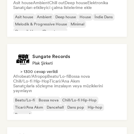
Asit house
Ambient
Chill out
Deep house
Elektronika
Sanatçıları etkileyici çalma listelerime ekle
Asit house
Ambient
Deep house
House
İndie Dans
Melodik & Progressive House
Minimal
Organik House/Downtempo
Sungate Records
Plak Şirketi
> 1300 cevap verildi
Afrobeat/Afropop
Beats/Lo-fi
Bossa nova
Chill/Lo-fi Hip-Hop
Ticari/Ana Akım
Sanatçılarla sözleşme imzalayın veya müziklerini
yayınlayın
Beats/Lo-fi
Bossa nova
Chill/Lo-fi Hip-Hop
Ticari/Ana Akım
Dancehall
Dans pop
Hip-hop
Pop soul