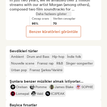
In just two years, we've amassed over 2 million 
streams with our artist Morgan (among others), 
composed two film soundtracks for ...
Daha fazlasını göster
Cevap oranı
Verilen cevaplar
95%
70
Benzer küratörleri görüntüle
Sevdikleri türler
Ambient
Drum and Bass
Hip-hop
İndie folk
Nouvelle scene
Fransız rap
R&B
Singer-songwriter
Urban pop
Fransız Şarkısı/Variété
Şunlara benzer müzikler almak istiyorlar…
Orelsan
Pomme
James Blake
SOPHIE
Lomepal
Vald
IC3PEAK
Başlıca fırsatlar