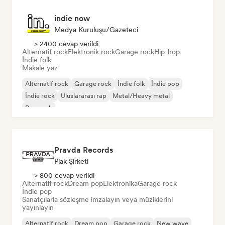
indie now
Medya Kuruluşu/Gazeteci
> 2400 cevap verildi
Alternatif rock
Elektronik rock
Garage rock
Hip-hop
İndie folk
Makale yaz
Alternatif rock
Garage rock
İndie folk
İndie pop
İndie rock
Uluslararası rap
Metal/Heavy metal
Pop rock
Pravda Records
Plak Şirketi
> 800 cevap verildi
Alternatif rock
Dream pop
Elektronika
Garage rock
İndie pop
Sanatçılarla sözleşme imzalayın veya müziklerini
yayınlayın
Alternatif rock
Dream pop
Garage rock
New wave