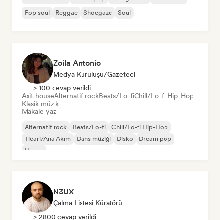
Pop soul
Reggae
Shoegaze
Soul
Zoila Antonio
Medya Kuruluşu/Gazeteci
> 100 cevap verildi
Asit house
Alternatif rock
Beats/Lo-fi
Chill/Lo-fi Hip-Hop
Klasik müzik
Makale yaz
Alternatif rock
Beats/Lo-fi
Chill/Lo-fi Hip-Hop
Ticari/Ana Akım
Dans müziği
Disko
Dream pop
House
N3UX
Çalma Listesi Küratörü
> 2800 cevap verildi