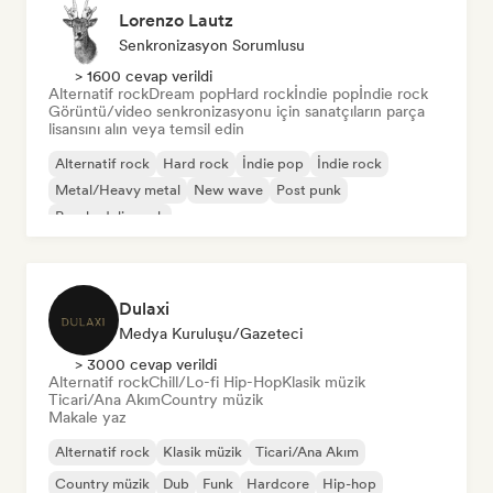
Lorenzo Lautz
Senkronizasyon Sorumlusu
> 1600 cevap verildi
Alternatif rock
Dream pop
Hard rock
İndie pop
İndie rock
Görüntü/video senkronizasyonu için sanatçıların parça
lisansını alın veya temsil edin
Alternatif rock
Hard rock
İndie pop
İndie rock
Metal/Heavy metal
New wave
Post punk
Psychedelic rock
Dulaxi
Medya Kuruluşu/Gazeteci
> 3000 cevap verildi
Alternatif rock
Chill/Lo-fi Hip-Hop
Klasik müzik
Ticari/Ana Akım
Country müzik
Makale yaz
Alternatif rock
Klasik müzik
Ticari/Ana Akım
Country müzik
Dub
Funk
Hardcore
Hip-hop