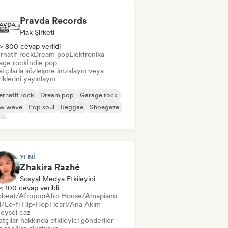
Pravda Records
Plak Şirketi
> 800 cevap verildi
rnatif rock
Dream pop
Elektronika
age rock
İndie pop
atçılarla sözleşme imzalayın veya
klerini yayınlayın
ernatif rock
Dream pop
Garage rock
w wave
Pop soul
Reggae
Shoegaze
ul
YENI
Zhakira Razhé
Sosyal Medya Etkileyici
< 100 cevap verildi
obeat/Afropop
Afro House/Amapiano
ll/Lo-fi Hip-Hop
Ticari/Ana Akım
eysel caz
tçılar hakkında etkileyici gönderiler