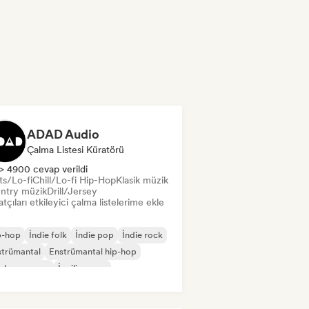
ADAD Audio
Çalma Listesi Küratörü
> 4900 cevap verildi
ts/Lo-fi
Chill/Lo-fi Hip-Hop
Klasik müzik
ntry müzik
Drill/Jersey
tçıları etkileyici çalma listelerime ekle
p-hop
İndie folk
İndie pop
İndie rock
strümantal
Enstrümantal hip-hop
slararası rap
İngilizce rap