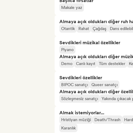
Başlıca fırsatlar
Makale yaz
Almaya açık oldukları diğer ruh ha
Otantik
Rahat
Çağdaş
Dans edilebil
Sevdikleri müzikal özellikler
Piyano
Almaya açık oldukları diğer müzika
Demo
Canlı kayıt
Tüm destekler
Ke
Sevdikleri özellikler
BIPOC sanatçı
Queer sanatçı
Almaya açık oldukları diğer özelli
Sözleşmesiz sanatçı
Yakında çıkacak 
Almak istemiyorlar...
Hristiyan müziği
Death/Thrash
Hard
Karanlık