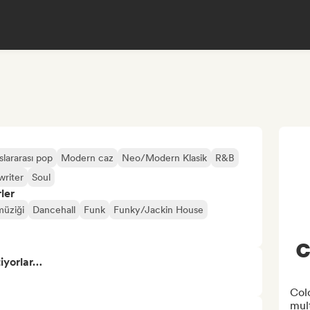
slararası pop
Modern caz
Neo/Modern Klasik
R&B
writer
Soul
ler
müziği
Dancehall
Funk
Funky/Jackin House
C
tiyorlar…
Colo
mult