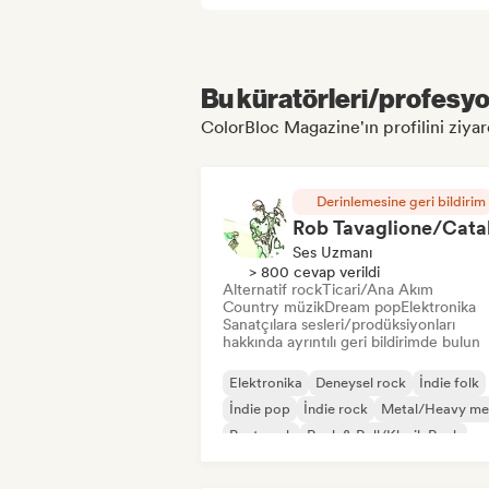
Bu küratörleri/profesyon
ColorBloc Magazine'ın profilini ziyare
Derinlemesine geri bildirim
Ses Uzmanı
> 800 cevap verildi
Alternatif rock
Ticari/Ana Akım
Country müzik
Dream pop
Elektronika
Sanatçılara sesleri/prodüksiyonları
hakkında ayrıntılı geri bildirimde bulun
Elektronika
Deneysel rock
İndie folk
İndie pop
İndie rock
Metal/Heavy me
Post punk
Rock & Roll/Klasik Rock