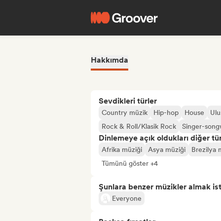
Hakkımda
Sevdikleri türler
Country müzik
Hip-hop
House
Ulu
Rock & Roll/Klasik Rock
Singer-song
Dinlemeye açık oldukları diğer tür
Afrika müziği
Asya müziği
Brezilya 
Tümünü göster +4
Şunlara benzer müzikler almak is
Everyone