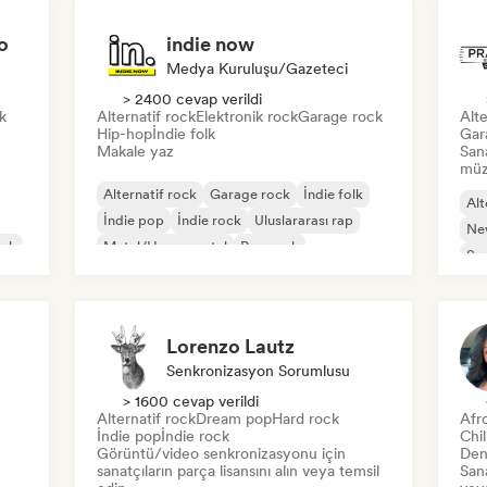
o
indie now
Medya Kuruluşu/Gazeteci
> 2400 cevap verildi
k
Alternatif rock
Elektronik rock
Garage rock
Alte
Hip-hop
İndie folk
Gar
Makale yaz
San
müzi
Alternatif rock
Garage rock
İndie folk
Alt
İndie pop
İndie rock
Uluslararası rap
Ne
ock
Metal/Heavy metal
Pop rock
So
Lorenzo Lautz
Senkronizasyon Sorumlusu
> 1600 cevap verildi
Alternatif rock
Dream pop
Hard rock
Afr
İndie pop
İndie rock
Chi
Görüntü/video senkronizasyonu için
Den
sanatçıların parça lisansını alın veya temsil
Sana