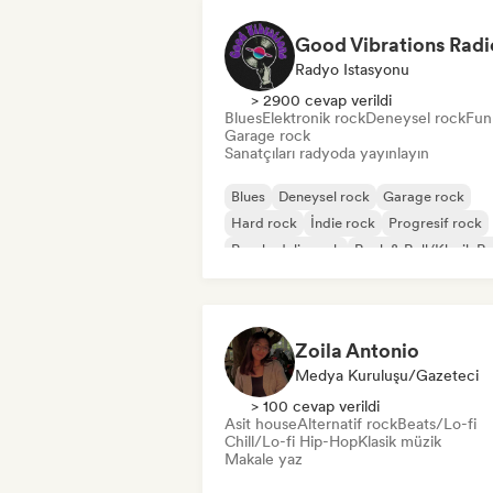
Good Vibrations Radi
Radyo Istasyonu
> 2900 cevap verildi
Blues
Elektronik rock
Deneysel rock
Fun
Garage rock
Sanatçıları radyoda yayınlayın
Blues
Deneysel rock
Garage rock
Hard rock
İndie rock
Progresif rock
Psychedelic rock
Rock & Roll/Klasik R
Zoila Antonio
Medya Kuruluşu/Gazeteci
> 100 cevap verildi
Asit house
Alternatif rock
Beats/Lo-fi
Chill/Lo-fi Hip-Hop
Klasik müzik
Makale yaz