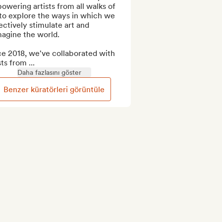
wering artists from all walks of 
 to explore the ways in which we 
ectively stimulate art and 
agine the world. 

e 2018, we've collaborated with 
sts from ...
Daha fazlasını göster
Benzer küratörleri görüntüle