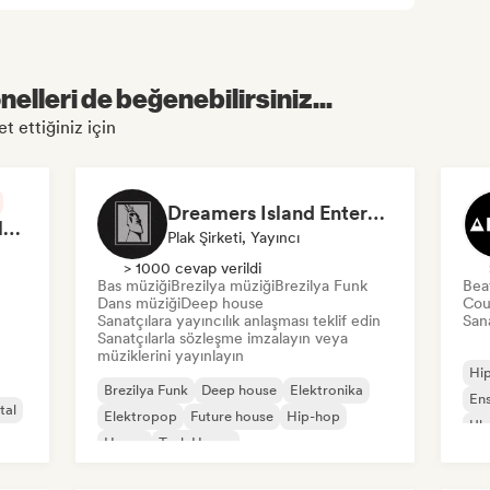
elleri de beğenebilirsiniz...
t ettiğiniz için
Dreamers Island Entertainment
Rob Tavaglione/Catalyst Recording
Plak Şirketi, Yayıncı
> 1000 cevap verildi
Bas müziği
Brezilya müziği
Brezilya Funk
Bea
Dans müziği
Deep house
Cou
Sanatçılara yayıncılık anlaşması teklif edin
Sana
Sanatçılarla sözleşme imzalayın veya
müziklerini yayınlayın
Hi
Brezilya Funk
Deep house
Elektronika
En
tal
Elektropop
Future house
Hip-hop
Ulu
House
Tech House