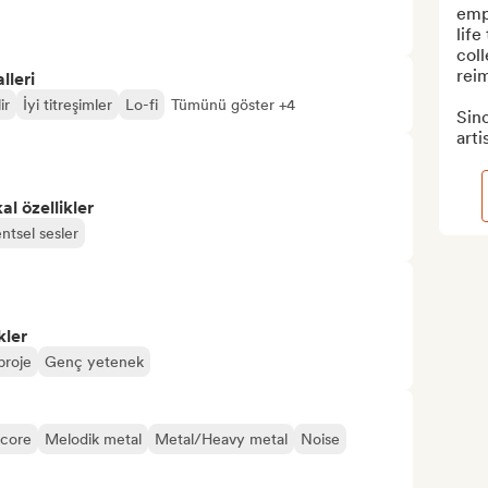
empo
life
coll
reim
lleri
ir
İyi titreşimler
Lo-fi
Tümünü göster +4
Sinc
arti
l özellikler
ntsel sesler
kler
proje
Genç yetenek
core
Melodik metal
Metal/Heavy metal
Noise