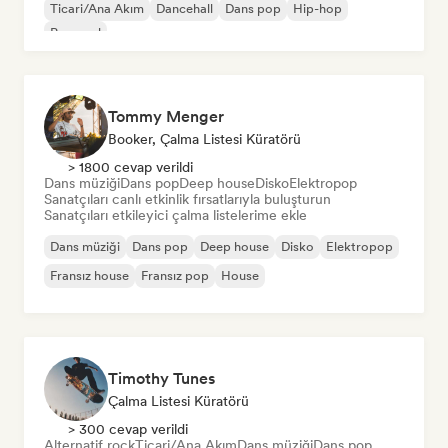
Ticari/Ana Akım
Dancehall
Dans pop
Hip-hop
Pop soul
Tommy Menger
Booker, Çalma Listesi Küratörü
> 1800 cevap verildi
Dans müziği
Dans pop
Deep house
Disko
Elektropop
Sanatçıları canlı etkinlik fırsatlarıyla buluşturun
Sanatçıları etkileyici çalma listelerime ekle
Dans müziği
Dans pop
Deep house
Disko
Elektropop
Fransız house
Fransız pop
House
Timothy Tunes
Çalma Listesi Küratörü
> 300 cevap verildi
Alternatif rock
Ticari/Ana Akım
Dans müziği
Dans pop