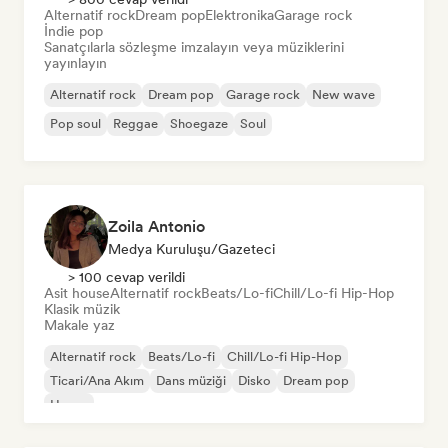
Alternatif rock
Dream pop
Elektronika
Garage rock
İndie pop
Sanatçılarla sözleşme imzalayın veya müziklerini
yayınlayın
Alternatif rock
Dream pop
Garage rock
New wave
Pop soul
Reggae
Shoegaze
Soul
Zoila Antonio
Medya Kuruluşu/Gazeteci
> 100 cevap verildi
Asit house
Alternatif rock
Beats/Lo-fi
Chill/Lo-fi Hip-Hop
Klasik müzik
Makale yaz
Alternatif rock
Beats/Lo-fi
Chill/Lo-fi Hip-Hop
Ticari/Ana Akım
Dans müziği
Disko
Dream pop
House