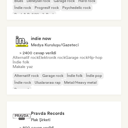
Blues
Deneysel rock
Garage rock
Hard rock
İndie rock
Progresif rock
Psychedelic rock
Rock & Roll/Klasik Rock
indie now
Medya Kuruluşu/Gazeteci
> 2400 cevap verildi
Alternatif rock
Elektronik rock
Garage rock
Hip-hop
İndie folk
Makale yaz
Alternatif rock
Garage rock
İndie folk
İndie pop
İndie rock
Uluslararası rap
Metal/Heavy metal
Pop rock
Pravda Records
Plak Şirketi
> 800 cevap verildi