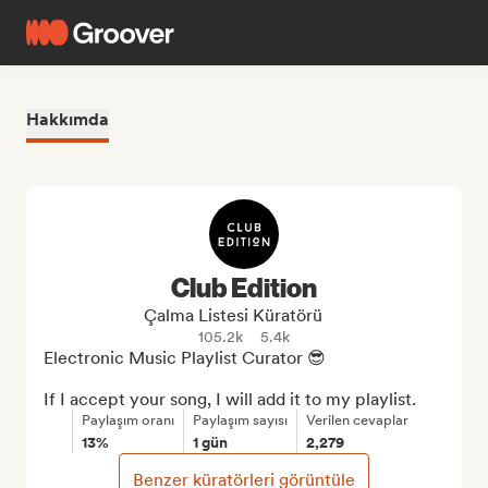
Hakkımda
Club Edition
Çalma Listesi Küratörü
105.2k
5.4k
Electronic Music Playlist Curator 😎

If I accept your song, I will add it to my playlist.
Paylaşım oranı
Paylaşım sayısı
Verilen cevaplar
13%
1 gün
2,279
Benzer küratörleri görüntüle