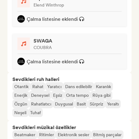
Elend Winthrop
Çalma listesine eklendi
SWAGA
COUBRA
Çalma listesine eklendi
Sevdikleri ruh halleri
Otantik
Rahat
Yaratıcı
Dans edilebilir
Karanlık
Enerjik
Deneysel
Eşsiz
Orta tempo
Rüya gibi
Özgün
Rahatlatıcı
Duygusal
Basit
Sürpriz
Yeraltı
Neşeli
Tuhaf
Sevdikleri müzikal özellikler
Beatmaker
Ritimler
Elektronik sesler
Bitmiş parçalar