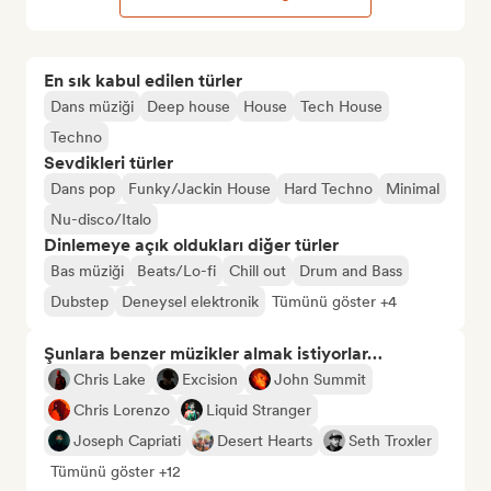
En sık kabul edilen türler
Dans müziği
Deep house
House
Tech House
Techno
Sevdikleri türler
Dans pop
Funky/Jackin House
Hard Techno
Minimal
Nu-disco/Italo
Dinlemeye açık oldukları diğer türler
Bas müziği
Beats/Lo-fi
Chill out
Drum and Bass
Dubstep
Deneysel elektronik
Tümünü göster +4
Şunlara benzer müzikler almak istiyorlar…
Chris Lake
Excision
John Summit
Chris Lorenzo
Liquid Stranger
Joseph Capriati
Desert Hearts
Seth Troxler
Tümünü göster +12