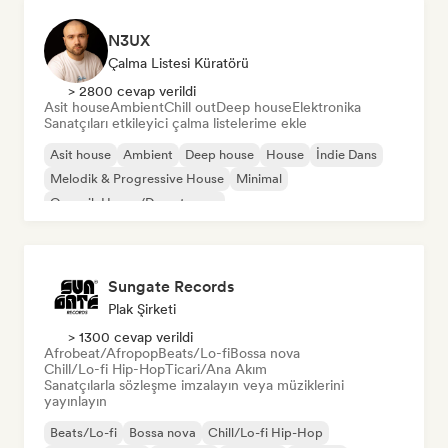
N3UX
Çalma Listesi Küratörü
> 2800 cevap verildi
Asit house
Ambient
Chill out
Deep house
Elektronika
Sanatçıları etkileyici çalma listelerime ekle
Asit house
Ambient
Deep house
House
İndie Dans
Melodik & Progressive House
Minimal
Organik House/Downtempo
Sungate Records
Plak Şirketi
> 1300 cevap verildi
Afrobeat/Afropop
Beats/Lo-fi
Bossa nova
Chill/Lo-fi Hip-Hop
Ticari/Ana Akım
Sanatçılarla sözleşme imzalayın veya müziklerini
yayınlayın
Beats/Lo-fi
Bossa nova
Chill/Lo-fi Hip-Hop