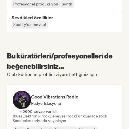
Profesyonel prodüksiyon
Synth
Sevdikleri özellikler
Spotify'da mevcut
Bu küratörleri/profesyonelleri de
beğenebilirsiniz...
Club Edition'ın profilini ziyaret ettiğiniz için
Good Vibrations Radio
Radyo Istasyonu
> 2900 cevap verildi
Blues
Elektronik rock
Deneysel rock
Funk
Garage rock
Sanatçıları radyoda yayınlayın