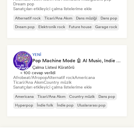
Dream pop
Sanatçıları etkileyici çalma listelerime ekle
Alternatif rock
Ticari/Ana Akım
Dans müziği
Dans pop
Dream pop
Elektronik rock
Future house
Garage rock
YENI
Pop Machine Mode 🤖 AI Music, Indie Pop & Dream Pop
Çalma Listesi Küratörü
< 100 cevap verildi
Afrobeat/Afropop
Alternatif rock
Americana
Ticari/Ana Akım
Country müzik
Sanatçıları etkileyici çalma listelerime ekle
Americana
Ticari/Ana Akım
Country müzik
Dans pop
Hyperpop
İndie folk
İndie pop
Uluslararası pop