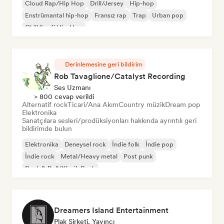
Cloud Rap/Hip Hop
Drill/Jersey
Hip-hop
Enstrümantal hip-hop
Fransız rap
Trap
Urban pop
Chill/Lo-fi Hip-Hop
Derinlemesine geri bildirim
Rob Tavaglione/Catalyst Recording
Ses Uzmanı
> 800 cevap verildi
Alternatif rock
Ticari/Ana Akım
Country müzik
Dream pop
Elektronika
Sanatçılara sesleri/prodüksiyonları hakkında ayrıntılı geri
bildirimde bulun
Elektronika
Deneysel rock
İndie folk
İndie pop
İndie rock
Metal/Heavy metal
Post punk
Rock & Roll/Klasik Rock
Dreamers Island Entertainment
Plak Şirketi, Yayıncı