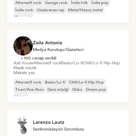
Alternatif rock
Garage rock
İndie folk
İndie pop
İndie rock
Uluslararası rap
Metal/Heavy metal
Pop rock
Zoila Antonio
Medya Kuruluşu/Gazeteci
> 100 cevap verildi
Asit house
Alternatif rock
Beats/Lo-fi
Chill/Lo-fi Hip-Hop
Klasik müzik
Makale yaz
Alternatif rock
Beats/Lo-fi
Chill/Lo-fi Hip-Hop
Ticari/Ana Akım
Dans müziği
Disko
Dream pop
House
Lorenzo Lautz
Senkronizasyon Sorumlusu