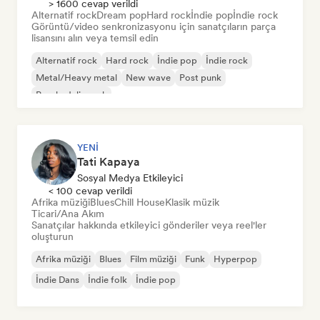
> 1600 cevap verildi
Alternatif rock
Dream pop
Hard rock
İndie pop
İndie rock
Görüntü/video senkronizasyonu için sanatçıların parça
lisansını alın veya temsil edin
Alternatif rock
Hard rock
İndie pop
İndie rock
Metal/Heavy metal
New wave
Post punk
Psychedelic rock
YENI
Tati Kapaya
Sosyal Medya Etkileyici
< 100 cevap verildi
Afrika müziği
Blues
Chill House
Klasik müzik
Ticari/Ana Akım
Sanatçılar hakkında etkileyici gönderiler veya reel'ler
oluşturun
Afrika müziği
Blues
Film müziği
Funk
Hyperpop
İndie Dans
İndie folk
İndie pop