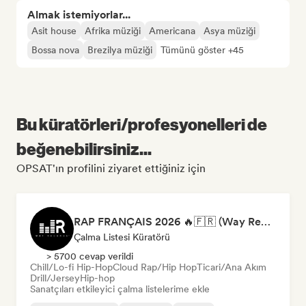
Almak istemiyorlar...
Asit house
Afrika müziği
Americana
Asya müziği
Bossa nova
Brezilya müziği
Tümünü göster +45
Bu küratörleri/profesyonelleri de
beğenebilirsiniz...
OPSAT'ın profilini ziyaret ettiğiniz için
RAP FRANÇAIS 2026 🔥🇫🇷 (Way Records)
Çalma Listesi Küratörü
> 5700 cevap verildi
Chill/Lo-fi Hip-Hop
Cloud Rap/Hip Hop
Ticari/Ana Akım
Drill/Jersey
Hip-hop
Sanatçıları etkileyici çalma listelerime ekle