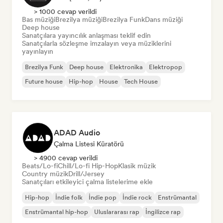
> 1000 cevap verildi
Bas müziği
Brezilya müziği
Brezilya Funk
Dans müziği
Deep house
Sanatçılara yayıncılık anlaşması teklif edin
Sanatçılarla sözleşme imzalayın veya müziklerini
yayınlayın
Brezilya Funk
Deep house
Elektronika
Elektropop
Future house
Hip-hop
House
Tech House
ADAD Audio
Çalma Listesi Küratörü
> 4900 cevap verildi
Beats/Lo-fi
Chill/Lo-fi Hip-Hop
Klasik müzik
Country müzik
Drill/Jersey
Sanatçıları etkileyici çalma listelerime ekle
Hip-hop
İndie folk
İndie pop
İndie rock
Enstrümantal
Enstrümantal hip-hop
Uluslararası rap
İngilizce rap