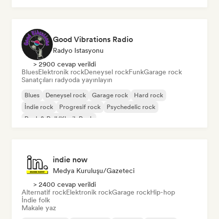
Good Vibrations Radio
Radyo Istasyonu
> 2900 cevap verildi
Blues
Elektronik rock
Deneysel rock
Funk
Garage rock
Sanatçıları radyoda yayınlayın
Blues
Deneysel rock
Garage rock
Hard rock
İndie rock
Progresif rock
Psychedelic rock
Rock & Roll/Klasik Rock
indie now
Medya Kuruluşu/Gazeteci
> 2400 cevap verildi
Alternatif rock
Elektronik rock
Garage rock
Hip-hop
İndie folk
Makale yaz