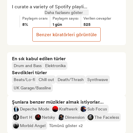
I curate a variety of Spotify playli...
Daha fazlasını göster
Paylaşım oranı
Paylaşım sayısı
Verilen cevaplar
8%
1 gün
525
Benzer küratörleri görüntüle
En sık kabul edilen türler
Drum and Bass
Elektronika
Sevdikleri türler
Beats/Lo-fi
Chill out
Death/Thrash
Synthwave
UK Garage/Bassline
Şunlara benzer müzikler almak istiyorlar…
Depeche Mode
Kraftwerk
Sub Focus
Bert H
Netsky
Dimension
The Faceless
Morbid Angel
Tümünü göster +2