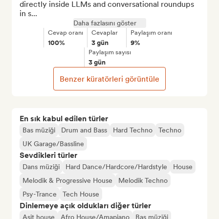
directly inside LLMs and conversational roundups 
in s...
Daha fazlasını göster
Cevap oranı
Cevaplar
Paylaşım oranı
100%
3 gün
9%
Paylaşım sayısı
3 gün
Benzer küratörleri görüntüle
En sık kabul edilen türler
Bas müziği
Drum and Bass
Hard Techno
Techno
UK Garage/Bassline
Sevdikleri türler
Dans müziği
Hard Dance/Hardcore/Hardstyle
House
Melodik & Progressive House
Melodik Techno
Psy-Trance
Tech House
Dinlemeye açık oldukları diğer türler
Asit house
Afro House/Amapiano
Bas müziği