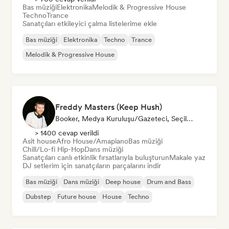
Bas müziği
Elektronika
Melodik & Progressive House
Techno
Trance
Sanatçıları etkileyici çalma listelerime ekle
Bas müziği
Elektronika
Techno
Trance
Melodik & Progressive House
Freddy Masters (Keep Hush)
Booker, Medya Kuruluşu/Gazeteci, Seçilmiş DJ
> 1400 cevap verildi
Asit house
Afro House/Amapiano
Bas müziği
Chill/Lo-fi Hip-Hop
Dans müziği
Sanatçıları canlı etkinlik fırsatlarıyla buluşturun
Makale yaz
DJ setlerim için sanatçıların parçalarını indir
Bas müziği
Dans müziği
Deep house
Drum and Bass
Dubstep
Future house
House
Techno