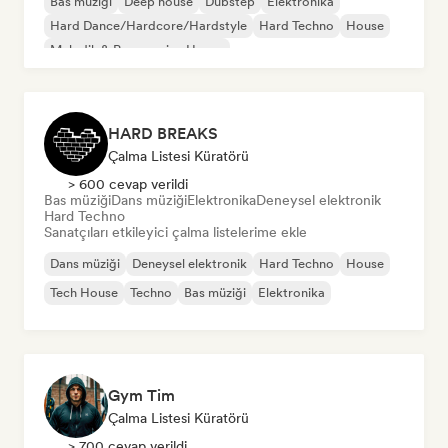
Bas müziği
Deep house
Dubstep
Elektronika
Hard Dance/Hardcore/Hardstyle
Hard Techno
House
Melodik & Progressive House
HARD BREAKS
Çalma Listesi Küratörü
> 600 cevap verildi
Bas müziği
Dans müziği
Elektronika
Deneysel elektronik
Hard Techno
Sanatçıları etkileyici çalma listelerime ekle
Dans müziği
Deneysel elektronik
Hard Techno
House
Tech House
Techno
Bas müziği
Elektronika
Gym Tim
Çalma Listesi Küratörü
> 700 cevap verildi