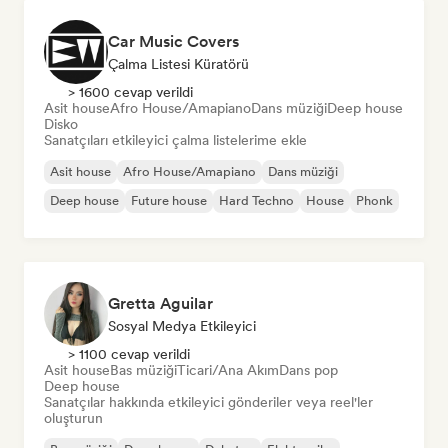
Car Music Covers
Çalma Listesi Küratörü
> 1600 cevap verildi
Asit house
Afro House/Amapiano
Dans müziği
Deep house
Disko
Sanatçıları etkileyici çalma listelerime ekle
Asit house
Afro House/Amapiano
Dans müziği
Deep house
Future house
Hard Techno
House
Phonk
Gretta Aguilar
Sosyal Medya Etkileyici
> 1100 cevap verildi
Asit house
Bas müziği
Ticari/Ana Akım
Dans pop
Deep house
Sanatçılar hakkında etkileyici gönderiler veya reel'ler
oluşturun