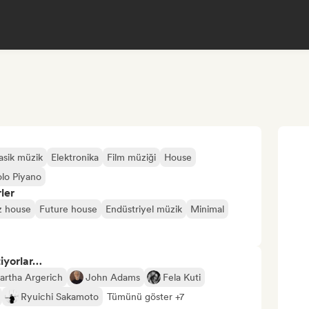
asik müzik
Elektronika
Film müziği
House
olo Piyano
ler
z house
Future house
Endüstriyel müzik
Minimal
tiyorlar…
artha Argerich
John Adams
Fela Kuti
Ryuichi Sakamoto
Tümünü göster +7