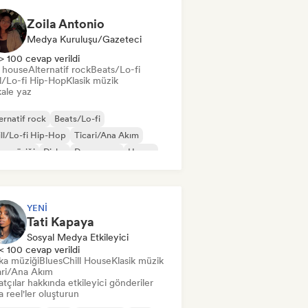
Zoila Antonio
Medya Kuruluşu/Gazeteci
> 100 cevap verildi
t house
Alternatif rock
Beats/Lo-fi
ll/Lo-fi Hip-Hop
Klasik müzik
ale yaz
ernatif rock
Beats/Lo-fi
ll/Lo-fi Hip-Hop
Ticari/Ana Akım
s müziği
Disko
Dream pop
House
YENI
Tati Kapaya
Sosyal Medya Etkileyici
< 100 cevap verildi
ka müziği
Blues
Chill House
Klasik müzik
ari/Ana Akım
tçılar hakkında etkileyici gönderiler
 reel'ler oluşturun