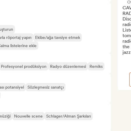
Ot
CAV
RAD
Disc
radi
luşturun
List
tom
rla röportaj yapın
Ekibe/ağa tavsiye etmek
radi
alma listelerine ekle
the 
jazz
Profesyonel prodüksiyon
Radyo düzenlemesi
Remiks
ası potansiyel
Sözleşmesiz sanatçı
müziği
Nouvelle scene
Schlager/Alman Şarkıları