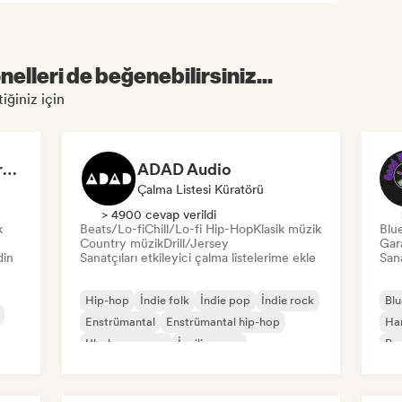
elleri de beğenebilirsiniz...
tiğiniz için
Dreamers Island Entertainment
ADAD Audio
Çalma Listesi Küratörü
> 4900 cevap verildi
k
Beats/Lo-fi
Chill/Lo-fi Hip-Hop
Klasik müzik
Blu
Country müzik
Drill/Jersey
Gar
din
Sanatçıları etkileyici çalma listelerime ekle
Sana
Hip-hop
İndie folk
İndie pop
İndie rock
Blu
Enstrümantal
Enstrümantal hip-hop
Ha
Uluslararası rap
İngilizce rap
Psy