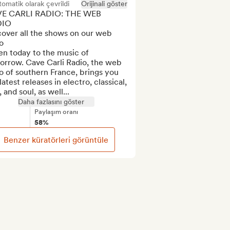
omatik olarak çevrildi
Orijinali göster
E CARLI RADIO: THE WEB 
IO

over all the shows on our web 
o

en today to the music of 
orrow. Cave Carli Radio, the web 
o of southern France, brings you 
latest releases in electro, classical, 
, and soul, as well...
Daha fazlasını göster
Paylaşım oranı
58%
Benzer küratörleri görüntüle