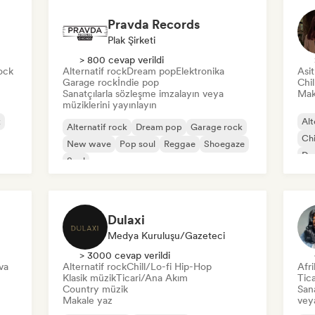
Pravda Records
Plak Şirketi
> 800 cevap verildi
ock
Alternatif rock
Dream pop
Elektronika
Asi
Garage rock
İndie pop
Chi
Sanatçılarla sözleşme imzalayın veya
Mak
müziklerini yayınlayın
k
Alt
Alternatif rock
Dream pop
Garage rock
Chi
New wave
Pop soul
Reggae
Shoegaze
Dan
Soul
Dulaxi
Medya Kuruluşu/Gazeteci
> 3000 cevap verildi
va
Alternatif rock
Chill/Lo-fi Hip-Hop
Afri
Klasik müzik
Ticari/Ana Akım
Tic
Country müzik
Sana
Makale yaz
veya