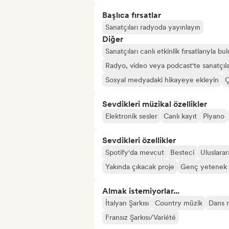
Başlıca fırsatlar
Sanatçıları radyoda yayınlayın
Diğer
Sanatçıları canlı etkinlik fırsatlarıyla bu
Radyo, video veya podcast'te sanatçıla
Sosyal medyadaki hikayeye ekleyin
Ç
Sevdikleri müzikal özellikler
Elektronik sesler
Canlı kayıt
Piyano
Sevdikleri özellikler
Spotify'da mevcut
Besteci
Uluslarar
Yakında çıkacak proje
Genç yetenek
Almak istemiyorlar...
İtalyan Şarkısı
Country müzik
Dans 
Fransız Şarkısı/Variété