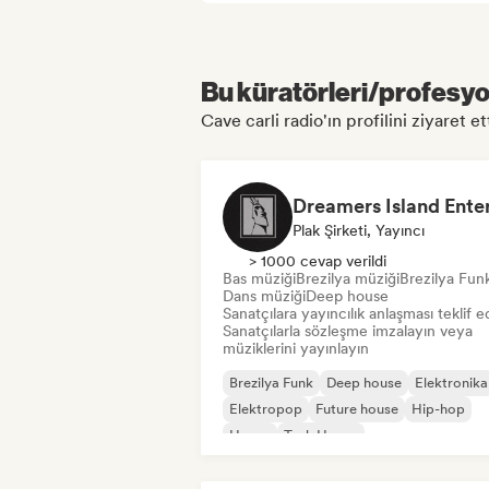
Bu küratörleri/profesyon
Cave carli radio'ın profilini ziyaret et
Plak Şirketi, Yayıncı
> 1000 cevap verildi
Bas müziği
Brezilya müziği
Brezilya Fun
Dans müziği
Deep house
Sanatçılara yayıncılık anlaşması teklif e
Sanatçılarla sözleşme imzalayın veya
müziklerini yayınlayın
Brezilya Funk
Deep house
Elektronika
Elektropop
Future house
Hip-hop
House
Tech House