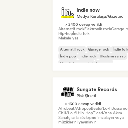
indie now
Medya Kuruluşu/Gazeteci
> 2400 cevap verildi
Alternatif rock
Elektronik rock
Garage r
Hip-hop
İndie folk
Makale yaz
Alternatif rock
Garage rock
İndie fol
İndie pop
İndie rock
Uluslararası rap
Metal/Heavy metal
Pop rock
Sungate Records
Plak Şirketi
> 1300 cevap verildi
Afrobeat/Afropop
Beats/Lo-fi
Bossa no
Chill/Lo-fi Hip-Hop
Ticari/Ana Akım
Sanatçılarla sözleşme imzalayın veya
müziklerini yayınlayın