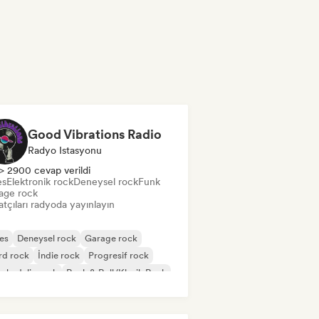
Good Vibrations Radio
Radyo Istasyonu
> 2900 cevap verildi
es
Elektronik rock
Deneysel rock
Funk
age rock
tçıları radyoda yayınlayın
es
Deneysel rock
Garage rock
rd rock
İndie rock
Progresif rock
chedelic rock
Rock & Roll/Klasik Rock