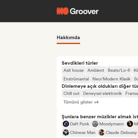
Hakkımda
Sevdikleri türler
Asit house
Ambient
Beats/Lo-fi
Kl
Enstrümantal
Neo/Modern Klasik
S
Dinlemeye açık oldukları diğer tür
Chill out
Deneysel elektronik
Fransı
Tümünü göster +4
Şunlara benzer müzikler almak is
Daft Punk
Moodymann
M
Chinese Man
Claude Debussy