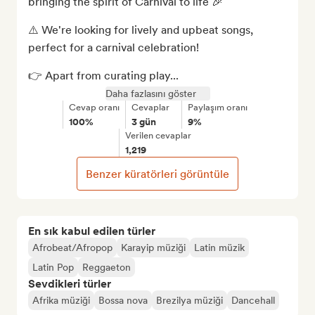
bringing the spirit of Carnival to life 🎉

⚠️ We're looking for lively and upbeat songs, 
perfect for a carnival celebration!

👉 Apart from curating play...
Daha fazlasını göster
Cevap oranı
Cevaplar
Paylaşım oranı
100%
3 gün
9%
Verilen cevaplar
1,219
Benzer küratörleri görüntüle
En sık kabul edilen türler
Afrobeat/Afropop
Karayip müziği
Latin müzik
Latin Pop
Reggaeton
Sevdikleri türler
Afrika müziği
Bossa nova
Brezilya müziği
Dancehall