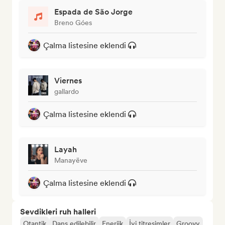
Espada de São Jorge
Breno Góes
Çalma listesine eklendi
Viernes
gallardo
Çalma listesine eklendi
Layah
Manayëve
Çalma listesine eklendi
Sevdikleri ruh halleri
Otantik
Dans edilebilir
Enerjik
İyi titreşimler
Groovy