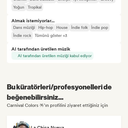
Yoğun
Tropikal
Almak istemiyorlar...
Dans müziği
Hip-hop
House
İndie folk
İndie pop
İndie rock
Tümünü göster +3
AI tarafından üretilen müzik
AI tarafından üretilen müziği kabul ediyor
Bu küratörleri/profesyonelleri de
beğenebilirsiniz...
Carnival Colors 🪅'ın profilini ziyaret ettiğiniz için
La Chica Nueva