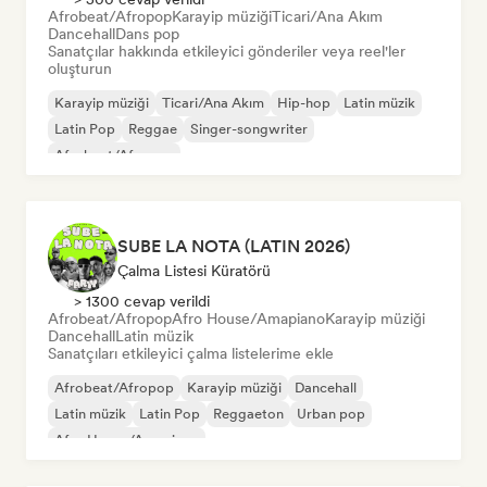
Afrobeat/Afropop
Karayip müziği
Ticari/Ana Akım
Dancehall
Dans pop
Sanatçılar hakkında etkileyici gönderiler veya reel'ler
oluşturun
Karayip müziği
Ticari/Ana Akım
Hip-hop
Latin müzik
Latin Pop
Reggae
Singer-songwriter
Afrobeat/Afropop
SUBE LA NOTA (LATIN 2026)
Çalma Listesi Küratörü
> 1300 cevap verildi
Afrobeat/Afropop
Afro House/Amapiano
Karayip müziği
Dancehall
Latin müzik
Sanatçıları etkileyici çalma listelerime ekle
Afrobeat/Afropop
Karayip müziği
Dancehall
Latin müzik
Latin Pop
Reggaeton
Urban pop
Afro House/Amapiano