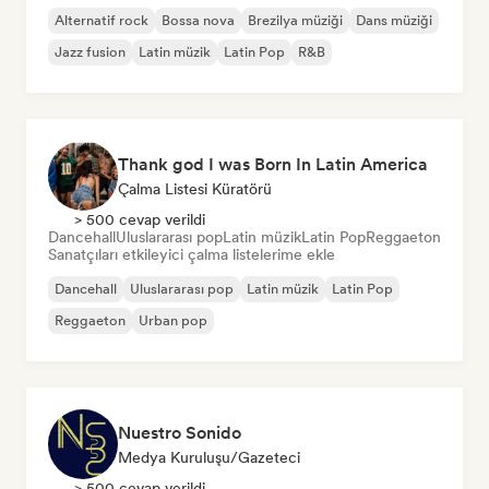
Alternatif rock
Bossa nova
Brezilya müziği
Dans müziği
Jazz fusion
Latin müzik
Latin Pop
R&B
Thank god I was Born In Latin America
Çalma Listesi Küratörü
> 500 cevap verildi
Dancehall
Uluslararası pop
Latin müzik
Latin Pop
Reggaeton
Sanatçıları etkileyici çalma listelerime ekle
Dancehall
Uluslararası pop
Latin müzik
Latin Pop
Reggaeton
Urban pop
Nuestro Sonido
Medya Kuruluşu/Gazeteci
> 500 cevap verildi