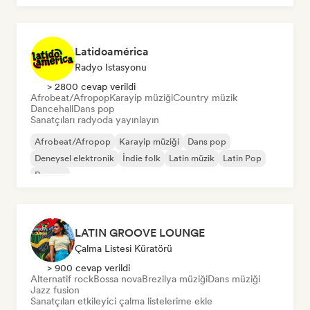
Latidoamérica
Radyo Istasyonu
> 2800 cevap verildi
Afrobeat/Afropop
Karayip müziği
Country müzik
Dancehall
Dans pop
Sanatçıları radyoda yayınlayın
Afrobeat/Afropop
Karayip müziği
Dans pop
Deneysel elektronik
İndie folk
Latin müzik
Latin Pop
Reggae
LATIN GROOVE LOUNGE
Çalma Listesi Küratörü
> 900 cevap verildi
Alternatif rock
Bossa nova
Brezilya müziği
Dans müziği
Jazz fusion
Sanatçıları etkileyici çalma listelerime ekle