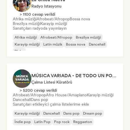
Radyo Istasyonu
> 1100 cevap verildi
Afrika müziği
Afrobeat/Afropop
Bossa nova
Brezilya müziği
Karayip müziği
Sanatçıları radyoda yayınlayın
Afrika müziği
Afrobeat/Afropop
Brezilya müziği
Karayip müziği
Latin müzik
Bossa nova
Dancehall
Disko
MÚSICA VARIADA - DE TODO UN POCO
Çalma Listesi Küratörü
> 5200 cevap verildi
Afrobeat/Afropop
Afro House/Amapiano
Karayip müziği
Dancehall
Dans pop
Sanatçıları etkileyici çalma listelerime ekle
Karayip müziği
Dancehall
Dans pop
Dream pop
İndie pop
Latin Pop
Pop rock
Reggaeton