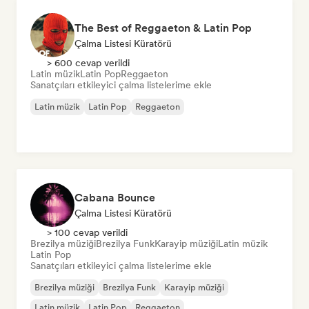
The Best of Reggaeton & Latin Pop
Çalma Listesi Küratörü
> 600 cevap verildi
Latin müzik
Latin Pop
Reggaeton
Sanatçıları etkileyici çalma listelerime ekle
Latin müzik
Latin Pop
Reggaeton
Cabana Bounce
Çalma Listesi Küratörü
> 100 cevap verildi
Brezilya müziği
Brezilya Funk
Karayip müziği
Latin müzik
Latin Pop
Sanatçıları etkileyici çalma listelerime ekle
Brezilya müziği
Brezilya Funk
Karayip müziği
Latin müzik
Latin Pop
Reggaeton