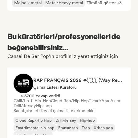
Melodik metal
Metal/Heavy metal
Tümünü göster +3
Bu küratörleri/profesyonelleri de
beğenebilirsiniz...
Cansei De Ser Pop'ın profilini ziyaret ettiğiniz için
RAP FRANÇAIS 2026 🔥🇫🇷 (Way Records)
Çalma Listesi Küratörü
> 5700 cevap verildi
Chill/Lo-fi Hip-Hop
Cloud Rap/Hip Hop
Ticari/Ana Akım
Drill/Jersey
Hip-hop
Sanatçıları etkileyici çalma listelerime ekle
Cloud Rap/Hip Hop
Drill/Jersey
Hip-hop
Enstrümantal hip-hop
Fransız rap
Trap
Urban pop
Chill/Lo-fi Hip-Hop