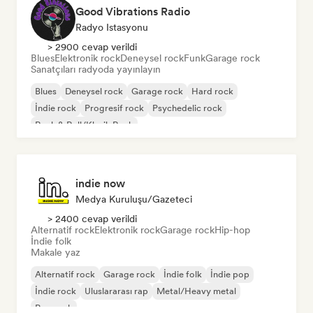
Good Vibrations Radio
Radyo Istasyonu
> 2900 cevap verildi
Blues
Elektronik rock
Deneysel rock
Funk
Garage rock
Sanatçıları radyoda yayınlayın
Blues
Deneysel rock
Garage rock
Hard rock
İndie rock
Progresif rock
Psychedelic rock
Rock & Roll/Klasik Rock
indie now
Medya Kuruluşu/Gazeteci
> 2400 cevap verildi
Alternatif rock
Elektronik rock
Garage rock
Hip-hop
İndie folk
Makale yaz
Alternatif rock
Garage rock
İndie folk
İndie pop
İndie rock
Uluslararası rap
Metal/Heavy metal
Pop rock