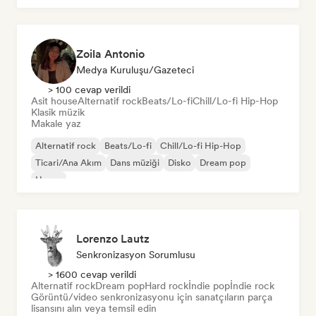
Zoila Antonio
Medya Kuruluşu/Gazeteci
> 100 cevap verildi
Asit house
Alternatif rock
Beats/Lo-fi
Chill/Lo-fi Hip-Hop
Klasik müzik
Makale yaz
Alternatif rock
Beats/Lo-fi
Chill/Lo-fi Hip-Hop
Ticari/Ana Akım
Dans müziği
Disko
Dream pop
House
Lorenzo Lautz
Senkronizasyon Sorumlusu
> 1600 cevap verildi
Alternatif rock
Dream pop
Hard rock
İndie pop
İndie rock
Görüntü/video senkronizasyonu için sanatçıların parça
lisansını alın veya temsil edin