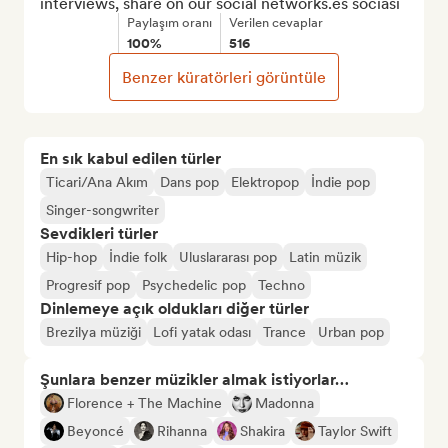
interviews, share on our social networks.es sociasi
Paylaşım oranı
Verilen cevaplar
100%
516
Benzer küratörleri görüntüle
En sık kabul edilen türler
Ticari/Ana Akım
Dans pop
Elektropop
İndie pop
Singer-songwriter
Sevdikleri türler
Hip-hop
İndie folk
Uluslararası pop
Latin müzik
Progresif pop
Psychedelic pop
Techno
Dinlemeye açık oldukları diğer türler
Brezilya müziği
Lofi yatak odası
Trance
Urban pop
Şunlara benzer müzikler almak istiyorlar…
Florence + The Machine
Madonna
Beyoncé
Rihanna
Shakira
Taylor Swift