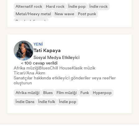
Alternatif rock
Hard rock
İndie pop
İndie rock
Metal/Heavy metal
New wave
Post punk
Psychedelic rock
YENI
Tati Kapaya
Sosyal Medya Etkileyici
< 100 cevap verildi
Afrika müziği
Blues
Chill House
Klasik müzik
Ticari/Ana Akım
Sanatçılar hakkında etkileyici gönderiler veya reel'ler
oluşturun
Afrika müziği
Blues
Film müziği
Funk
Hyperpop
İndie Dans
İndie folk
İndie pop