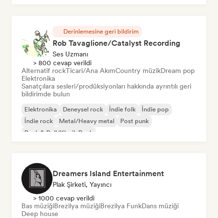
Derinlemesine geri bildirim
Rob Tavaglione/Catalyst Recording
Ses Uzmanı
> 800 cevap verildi
Alternatif rock
Ticari/Ana Akım
Country müzik
Dream pop
Elektronika
Sanatçılara sesleri/prodüksiyonları hakkında ayrıntılı geri
bildirimde bulun
Elektronika
Deneysel rock
İndie folk
İndie pop
İndie rock
Metal/Heavy metal
Post punk
Rock & Roll/Klasik Rock
Dreamers Island Entertainment
Plak Şirketi, Yayıncı
> 1000 cevap verildi
Bas müziği
Brezilya müziği
Brezilya Funk
Dans müziği
Deep house