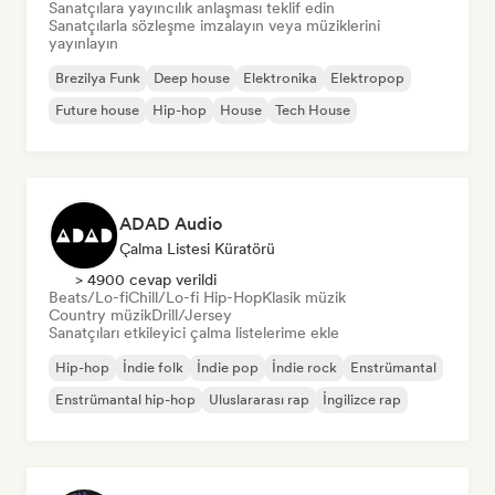
Sanatçılara yayıncılık anlaşması teklif edin
Sanatçılarla sözleşme imzalayın veya müziklerini
yayınlayın
Brezilya Funk
Deep house
Elektronika
Elektropop
Future house
Hip-hop
House
Tech House
ADAD Audio
Çalma Listesi Küratörü
> 4900 cevap verildi
Beats/Lo-fi
Chill/Lo-fi Hip-Hop
Klasik müzik
Country müzik
Drill/Jersey
Sanatçıları etkileyici çalma listelerime ekle
Hip-hop
İndie folk
İndie pop
İndie rock
Enstrümantal
Enstrümantal hip-hop
Uluslararası rap
İngilizce rap