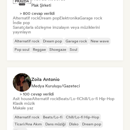
Plak Şirketi
> 800 cevap verildi
Alternatif rock
Dream pop
Elektronika
Garage rock
İndie pop
Sanatçılarla sözleşme imzalayın veya müziklerini
yayınlayın
Alternatif rock
Dream pop
Garage rock
New wave
Pop soul
Reggae
Shoegaze
Soul
Zoila Antonio
Medya Kuruluşu/Gazeteci
> 100 cevap verildi
Asit house
Alternatif rock
Beats/Lo-fi
Chill/Lo-fi Hip-Hop
Klasik müzik
Makale yaz
Alternatif rock
Beats/Lo-fi
Chill/Lo-fi Hip-Hop
Ticari/Ana Akım
Dans müziği
Disko
Dream pop