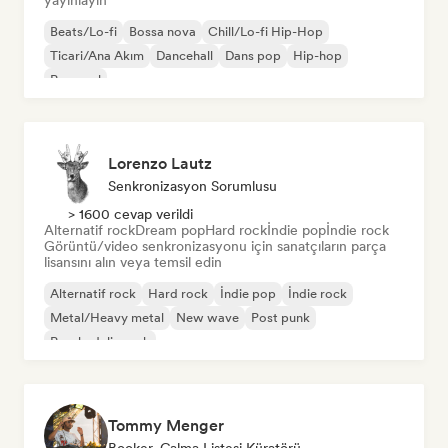
yayınlayın
Beats/Lo-fi
Bossa nova
Chill/Lo-fi Hip-Hop
Ticari/Ana Akım
Dancehall
Dans pop
Hip-hop
Pop soul
Lorenzo Lautz
Senkronizasyon Sorumlusu
> 1600 cevap verildi
Alternatif rock
Dream pop
Hard rock
İndie pop
İndie rock
Görüntü/video senkronizasyonu için sanatçıların parça
lisansını alın veya temsil edin
Alternatif rock
Hard rock
İndie pop
İndie rock
Metal/Heavy metal
New wave
Post punk
Psychedelic rock
Tommy Menger