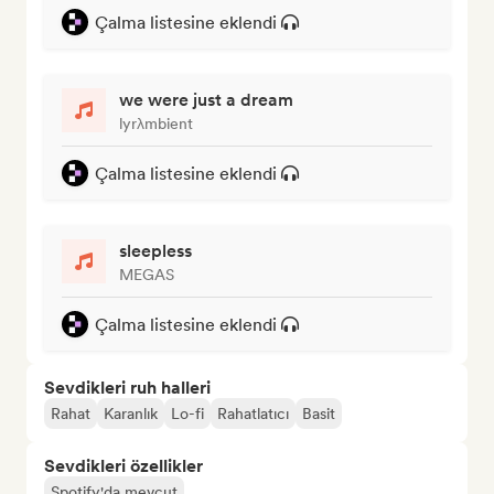
Çalma listesine eklendi
we were just a dream
lyrλmbient
Çalma listesine eklendi
sleepless
MEGAS
Çalma listesine eklendi
Sevdikleri ruh halleri
Rahat
Karanlık
Lo-fi
Rahatlatıcı
Basit
Sevdikleri özellikler
Spotify'da mevcut