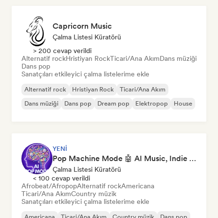
Capricorn Music
Çalma Listesi Küratörü
> 200 cevap verildi
Alternatif rock
Hristiyan Rock
Ticari/Ana Akım
Dans müziği
Dans pop
Sanatçıları etkileyici çalma listelerime ekle
Alternatif rock
Hristiyan Rock
Ticari/Ana Akım
Dans müziği
Dans pop
Dream pop
Elektropop
House
YENI
Pop Machine Mode 🤖 AI Music, Indie Pop & Dream Pop
Çalma Listesi Küratörü
< 100 cevap verildi
Afrobeat/Afropop
Alternatif rock
Americana
Ticari/Ana Akım
Country müzik
Sanatçıları etkileyici çalma listelerime ekle
Americana
Ticari/Ana Akım
Country müzik
Dans pop