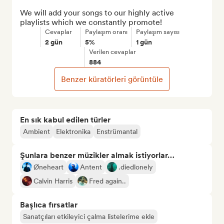
We will add your songs to our highly active 
playlists which we constantly promote!
Cevaplar
Paylaşım oranı
Paylaşım sayısı
2 gün
5%
1 gün
Verilen cevaplar
884
Benzer küratörleri görüntüle
En sık kabul edilen türler
Ambient
Elektronika
Enstrümantal
Şunlara benzer müzikler almak istiyorlar…
Øneheart
Antent
.diedlonely
Calvin Harris
Fred again..
Başlıca fırsatlar
Sanatçıları etkileyici çalma listelerime ekle