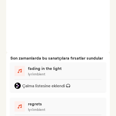
Son zamanlarda bu sanatçılara fırsatlar sundular
fading in the light
lyrλmbient
Çalma listesine eklendi
regrets
lyrλmbient