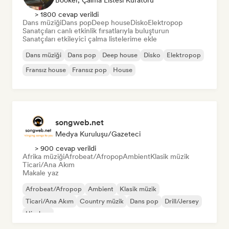
Booker, Çalma Listesi Küratörü
> 1800 cevap verildi
Dans müziği
Dans pop
Deep house
Disko
Elektropop
Sanatçıları canlı etkinlik fırsatlarıyla buluşturun
Sanatçıları etkileyici çalma listelerime ekle
Dans müziği
Dans pop
Deep house
Disko
Elektropop
Fransız house
Fransız pop
House
songweb.net
Medya Kuruluşu/Gazeteci
> 900 cevap verildi
Afrika müziği
Afrobeat/Afropop
Ambient
Klasik müzik
Ticari/Ana Akım
Makale yaz
Afrobeat/Afropop
Ambient
Klasik müzik
Ticari/Ana Akım
Country müzik
Dans pop
Drill/Jersey
Hip-hop