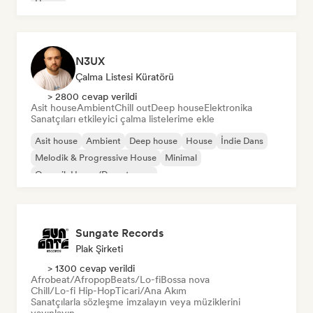
House
N3UX
Çalma Listesi Küratörü
> 2800 cevap verildi
Asit house
Ambient
Chill out
Deep house
Elektronika
Sanatçıları etkileyici çalma listelerime ekle
Asit house
Ambient
Deep house
House
İndie Dans
Melodik & Progressive House
Minimal
Organik House/Downtempo
Sungate Records
Plak Şirketi
> 1300 cevap verildi
Afrobeat/Afropop
Beats/Lo-fi
Bossa nova
Chill/Lo-fi Hip-Hop
Ticari/Ana Akım
Sanatçılarla sözleşme imzalayın veya müziklerini