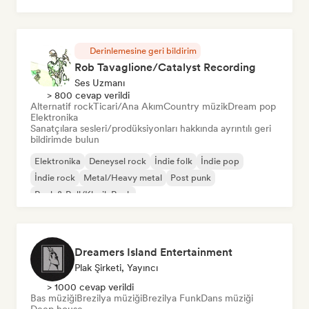
Derinlemesine geri bildirim
Rob Tavaglione/Catalyst Recording
Ses Uzmanı
> 800 cevap verildi
Alternatif rock
Ticari/Ana Akım
Country müzik
Dream pop
Elektronika
Sanatçılara sesleri/prodüksiyonları hakkında ayrıntılı geri
bildirimde bulun
Elektronika
Deneysel rock
İndie folk
İndie pop
İndie rock
Metal/Heavy metal
Post punk
Rock & Roll/Klasik Rock
Dreamers Island Entertainment
Plak Şirketi, Yayıncı
> 1000 cevap verildi
Bas müziği
Brezilya müziği
Brezilya Funk
Dans müziği