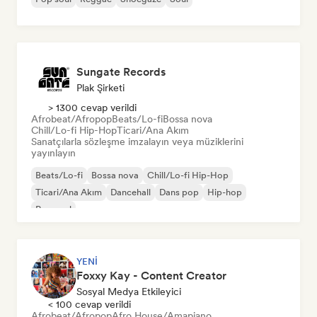
Sungate Records
Plak Şirketi
> 1300 cevap verildi
Afrobeat/Afropop
Beats/Lo-fi
Bossa nova
Chill/Lo-fi Hip-Hop
Ticari/Ana Akım
Sanatçılarla sözleşme imzalayın veya müziklerini
yayınlayın
Beats/Lo-fi
Bossa nova
Chill/Lo-fi Hip-Hop
Ticari/Ana Akım
Dancehall
Dans pop
Hip-hop
Pop soul
YENI
Foxxy Kay - Content Creator
Sosyal Medya Etkileyici
< 100 cevap verildi
Afrobeat/Afropop
Afro House/Amapiano