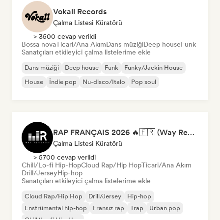
Vokall Records
Çalma Listesi Küratörü
> 3500 cevap verildi
Bossa nova
Ticari/Ana Akım
Dans müziği
Deep house
Funk
Sanatçıları etkileyici çalma listelerime ekle
Dans müziği
Deep house
Funk
Funky/Jackin House
House
İndie pop
Nu-disco/Italo
Pop soul
RAP FRANÇAIS 2026 🔥🇫🇷 (Way Records)
Çalma Listesi Küratörü
> 5700 cevap verildi
Chill/Lo-fi Hip-Hop
Cloud Rap/Hip Hop
Ticari/Ana Akım
Drill/Jersey
Hip-hop
Sanatçıları etkileyici çalma listelerime ekle
Cloud Rap/Hip Hop
Drill/Jersey
Hip-hop
Enstrümantal hip-hop
Fransız rap
Trap
Urban pop
Chill/Lo-fi Hip-Hop