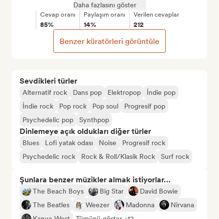
Daha fazlasını göster
Cevap oranı
Paylaşım oranı
Verilen cevaplar
85%
14%
212
Benzer küratörleri görüntüle
Sevdikleri türler
Alternatif rock
Dans pop
Elektropop
İndie pop
İndie rock
Pop rock
Pop soul
Progresif pop
Psychedelic pop
Synthpop
Dinlemeye açık oldukları diğer türler
Blues
Lofi yatak odası
Noise
Progresif rock
Psychedelic rock
Rock & Roll/Klasik Rock
Surf rock
Şunlara benzer müzikler almak istiyorlar…
The Beach Boys
Big Star
David Bowie
The Beatles
Weezer
Madonna
Nirvana
Kanye West
Tümünü göster +12