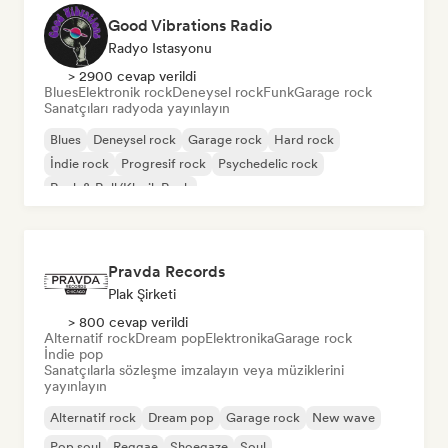
Good Vibrations Radio
Radyo Istasyonu
> 2900 cevap verildi
Blues
Elektronik rock
Deneysel rock
Funk
Garage rock
Sanatçıları radyoda yayınlayın
Blues
Deneysel rock
Garage rock
Hard rock
İndie rock
Progresif rock
Psychedelic rock
Rock & Roll/Klasik Rock
Pravda Records
Plak Şirketi
> 800 cevap verildi
Alternatif rock
Dream pop
Elektronika
Garage rock
İndie pop
Sanatçılarla sözleşme imzalayın veya müziklerini
yayınlayın
Alternatif rock
Dream pop
Garage rock
New wave
Pop soul
Reggae
Shoegaze
Soul