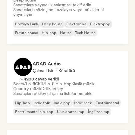
Deep house
Sanatçılara yayıncılık anlaşması teklif edin
Sanatçılarla sözleşme imzalayın veya müziklerini
yayınlayın
Brezilya Funk
Deep house
Elektronika
Elektropop
Future house
Hip-hop
House
Tech House
ADAD Audio
Çalma Listesi Küratörü
> 4900 cevap verildi
Beats/Lo-fi
Chill/Lo-fi Hip-Hop
Klasik müzik
Country müzik
Drill/Jersey
Sanatçıları etkileyici çalma listelerime ekle
Hip-hop
İndie folk
İndie pop
İndie rock
Enstrümantal
Enstrümantal hip-hop
Uluslararası rap
İngilizce rap