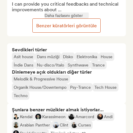
I can provide you critical feedbacks and technical 
improvements about ...
Daha fazlasını göster
Benzer küratörleri görüntüle
Sevdikleri türler
Asit house
Dans müziği
Disko
Elektronika
House
İndie Dans
Nu-disco/Italo
Synthwave
Trance
Dinlemeye açık oldukları diğer türler
Melodik & Progressive House
Organik House/Downtempo
Psy-Trance
Tech House
Techno
Şunlara benzer müzikler almak istiyorlar…
Kendal
Karassimeon
Amarcord
Andi
Arabian Panther
Clint
Curses