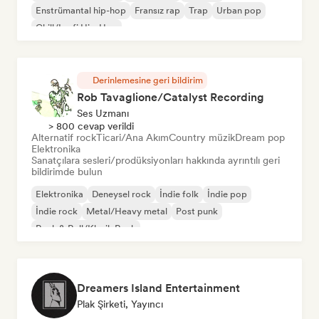
Enstrümantal hip-hop
Fransız rap
Trap
Urban pop
Chill/Lo-fi Hip-Hop
Derinlemesine geri bildirim
Rob Tavaglione/Catalyst Recording
Ses Uzmanı
> 800 cevap verildi
Alternatif rock
Ticari/Ana Akım
Country müzik
Dream pop
Elektronika
Sanatçılara sesleri/prodüksiyonları hakkında ayrıntılı geri
bildirimde bulun
Elektronika
Deneysel rock
İndie folk
İndie pop
İndie rock
Metal/Heavy metal
Post punk
Rock & Roll/Klasik Rock
Dreamers Island Entertainment
Plak Şirketi, Yayıncı