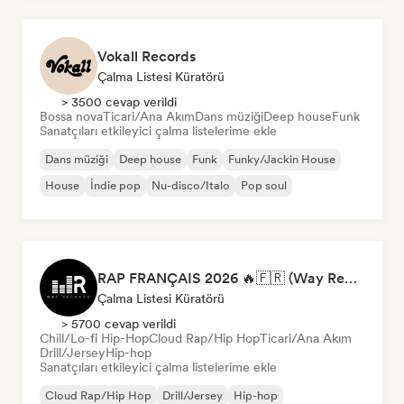
Vokall Records
Çalma Listesi Küratörü
> 3500 cevap verildi
Bossa nova
Ticari/Ana Akım
Dans müziği
Deep house
Funk
Sanatçıları etkileyici çalma listelerime ekle
Dans müziği
Deep house
Funk
Funky/Jackin House
House
İndie pop
Nu-disco/Italo
Pop soul
RAP FRANÇAIS 2026 🔥🇫🇷 (Way Records)
Çalma Listesi Küratörü
> 5700 cevap verildi
Chill/Lo-fi Hip-Hop
Cloud Rap/Hip Hop
Ticari/Ana Akım
Drill/Jersey
Hip-hop
Sanatçıları etkileyici çalma listelerime ekle
Cloud Rap/Hip Hop
Drill/Jersey
Hip-hop