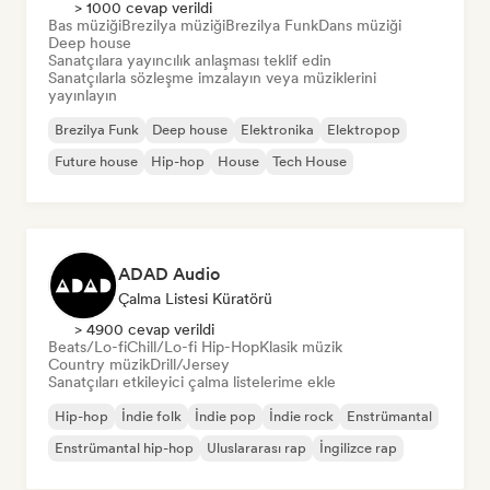
> 1000 cevap verildi
Bas müziği
Brezilya müziği
Brezilya Funk
Dans müziği
Deep house
Sanatçılara yayıncılık anlaşması teklif edin
Sanatçılarla sözleşme imzalayın veya müziklerini
yayınlayın
Brezilya Funk
Deep house
Elektronika
Elektropop
Future house
Hip-hop
House
Tech House
ADAD Audio
Çalma Listesi Küratörü
> 4900 cevap verildi
Beats/Lo-fi
Chill/Lo-fi Hip-Hop
Klasik müzik
Country müzik
Drill/Jersey
Sanatçıları etkileyici çalma listelerime ekle
Hip-hop
İndie folk
İndie pop
İndie rock
Enstrümantal
Enstrümantal hip-hop
Uluslararası rap
İngilizce rap