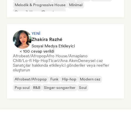
Melodik & Progressive House
Minimal
Organik House/Downtempo
YENI
Zhakira Razhé
Sosyal Medya Etkileyici
< 100 cevap verildi
Afrobeat/Afropop
Afro House/Amapiano
Chill/Lo-fi Hip-Hop
Ticari/Ana Akım
Deneysel caz
Sanatçılar hakkında etkileyici gönderiler veya reel'ler
oluşturun
Afrobeat/Afropop
Funk
Hip-hop
Modern caz
Pop soul
R&B
Singer-songwriter
Soul