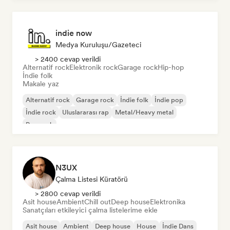
indie now
Medya Kuruluşu/Gazeteci
> 2400 cevap verildi
Alternatif rock
Elektronik rock
Garage rock
Hip-hop
İndie folk
Makale yaz
Alternatif rock
Garage rock
İndie folk
İndie pop
İndie rock
Uluslararası rap
Metal/Heavy metal
Pop rock
N3UX
Çalma Listesi Küratörü
> 2800 cevap verildi
Asit house
Ambient
Chill out
Deep house
Elektronika
Sanatçıları etkileyici çalma listelerime ekle
Asit house
Ambient
Deep house
House
İndie Dans