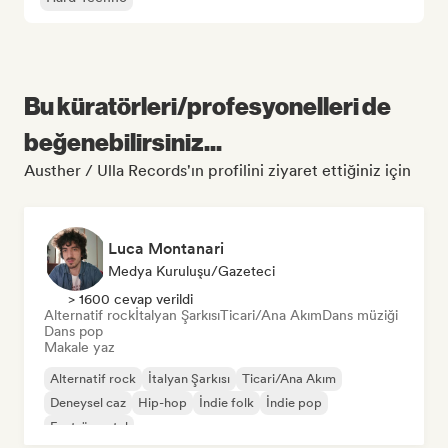
Bu küratörleri/profesyonelleri de
beğenebilirsiniz...
Austher / Ulla Records'ın profilini ziyaret ettiğiniz için
Luca Montanari
Medya Kuruluşu/Gazeteci
> 1600 cevap verildi
Alternatif rock
İtalyan Şarkısı
Ticari/Ana Akım
Dans müziği
Dans pop
Makale yaz
Alternatif rock
İtalyan Şarkısı
Ticari/Ana Akım
Deneysel caz
Hip-hop
İndie folk
İndie pop
Enstrümantal