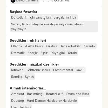
David Carretta
Tümünü göster +12
Başlıca fırsatlar
DJ setlerim için sanatçıların parçalarını indir
Sanatçılarla sözleşme imzalayın veya müziklerini
yayınlayın
Sevdikleri ruh halleri
Otantik
Akılda kalıcı
Yaratıcı
Dans edilebilir
Karanlık
Dramatik
Enerjik
Eşsiz
Rüya gibi
Yeraltı
Sevdikleri müzikal özellikler
Ritimler
Elektronik sesler
Enstrümantal
Davul
Remiks
Synth
Almak istemiyorlar...
Ambient
Bas müziği
Beats/Lo-fi
Drum and Bass
Dubstep
Hard Dance/Hardcore/Hardstyle
Hard Techno