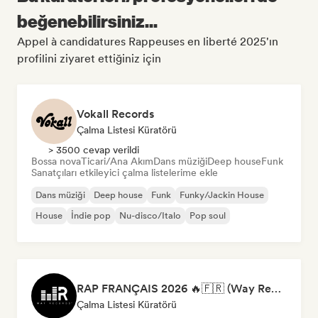
beğenebilirsiniz...
Appel à candidatures Rappeuses en liberté 2025'ın
profilini ziyaret ettiğiniz için
Vokall Records
Çalma Listesi Küratörü
> 3500 cevap verildi
Bossa nova
Ticari/Ana Akım
Dans müziği
Deep house
Funk
Sanatçıları etkileyici çalma listelerime ekle
Dans müziği
Deep house
Funk
Funky/Jackin House
House
İndie pop
Nu-disco/Italo
Pop soul
RAP FRANÇAIS 2026 🔥🇫🇷 (Way Records)
Çalma Listesi Küratörü