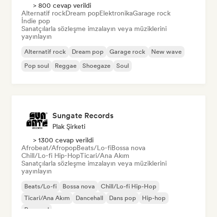
> 800 cevap verildi
Alternatif rock
Dream pop
Elektronika
Garage rock
İndie pop
Sanatçılarla sözleşme imzalayın veya müziklerini
yayınlayın
Alternatif rock
Dream pop
Garage rock
New wave
Pop soul
Reggae
Shoegaze
Soul
Sungate Records
Plak Şirketi
> 1300 cevap verildi
Afrobeat/Afropop
Beats/Lo-fi
Bossa nova
Chill/Lo-fi Hip-Hop
Ticari/Ana Akım
Sanatçılarla sözleşme imzalayın veya müziklerini
yayınlayın
Beats/Lo-fi
Bossa nova
Chill/Lo-fi Hip-Hop
Ticari/Ana Akım
Dancehall
Dans pop
Hip-hop
Pop soul