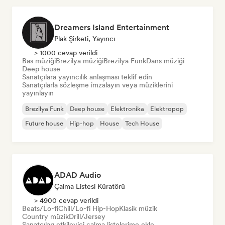
Dreamers Island Entertainment
Plak Şirketi, Yayıncı
> 1000 cevap verildi
Bas müziği
Brezilya müziği
Brezilya Funk
Dans müziği
Deep house
Sanatçılara yayıncılık anlaşması teklif edin
Sanatçılarla sözleşme imzalayın veya müziklerini
yayınlayın
Brezilya Funk
Deep house
Elektronika
Elektropop
Future house
Hip-hop
House
Tech House
ADAD Audio
Çalma Listesi Küratörü
> 4900 cevap verildi
Beats/Lo-fi
Chill/Lo-fi Hip-Hop
Klasik müzik
Country müzik
Drill/Jersey
Sanatçıları etkileyici çalma listelerime ekle