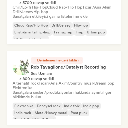
> 5700 cevap verildi
Chill/Lo-fi Hip-Hop
Cloud Rap/Hip Hop
Ticari/Ana Akım
Drill/Jersey
Hip-hop
Sanatçıları etkileyici çalma listelerime ekle
Cloud Rap/Hip Hop
Drill/Jersey
Hip-hop
Enstrümantal hip-hop
Fransız rap
Trap
Urban pop
Chill/Lo-fi Hip-Hop
Derinlemesine geri bildirim
Rob Tavaglione/Catalyst Recording
Ses Uzmanı
> 800 cevap verildi
Alternatif rock
Ticari/Ana Akım
Country müzik
Dream pop
Elektronika
Sanatçılara sesleri/prodüksiyonları hakkında ayrıntılı geri
bildirimde bulun
Elektronika
Deneysel rock
İndie folk
İndie pop
İndie rock
Metal/Heavy metal
Post punk
Rock & Roll/Klasik Rock