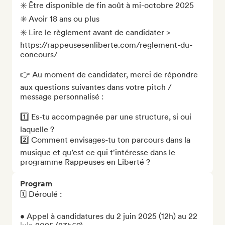
✳️ Être disponible de fin août à mi-octobre 2025

✳️ Avoir 18 ans ou plus

✳️ Lire le règlement avant de candidater > 
https://rappeusesenliberte.com/reglement-du-
concours/

👉 Au moment de candidater, merci de répondre 
aux questions suivantes dans votre pitch / 
message personnalisé : 

1️⃣ Es-tu accompagnée par une structure, si oui 
laquelle ?

2️⃣ Comment envisages-tu ton parcours dans la 
musique et qu’est ce qui t'intéresse dans le 
programme Rappeuses en Liberté ?
Program
🗓️ Déroulé :

• Appel à candidatures du 2 juin 2025 (12h) au 22 