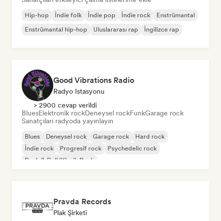
Hip-hop
İndie folk
İndie pop
İndie rock
Enstrümantal
Enstrümantal hip-hop
Uluslararası rap
İngilizce rap
Good Vibrations Radio
Radyo Istasyonu
> 2900 cevap verildi
Blues
Elektronik rock
Deneysel rock
Funk
Garage rock
Sanatçıları radyoda yayınlayın
Blues
Deneysel rock
Garage rock
Hard rock
İndie rock
Progresif rock
Psychedelic rock
Rock & Roll/Klasik Rock
Pravda Records
Plak Şirketi