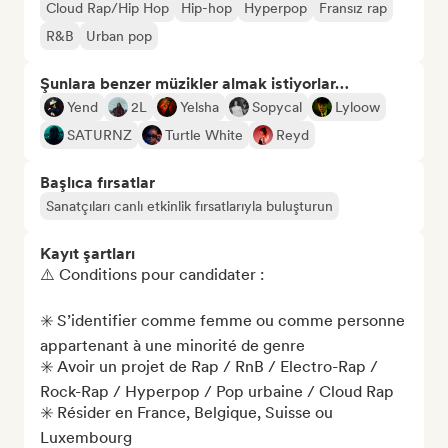
Cloud Rap/Hip Hop
Hip-hop
Hyperpop
Fransız rap
R&B
Urban pop
Şunlara benzer müzikler almak istiyorlar…
Yend
2L
Yelsha
Sopycal
Lyloow
SATURNZ
Turtle White
Reyd
Başlıca fırsatlar
Sanatçıları canlı etkinlik fırsatlarıyla buluşturun
Kayıt şartları
⚠️ Conditions pour candidater : 

✳️ S’identifier comme femme ou comme personne 
appartenant à une minorité de genre

✳️ Avoir un projet de Rap / RnB / Electro-Rap / 
Rock-Rap / Hyperpop / Pop urbaine / Cloud Rap 

✳️ Résider en France, Belgique, Suisse ou 
Luxembourg
