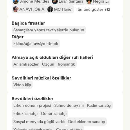
Simone Mendes
Luan Santana
Negra Li
ANAVITÓRIA
MC Hariel
Tümünü göster +12
Başlıca fırsatlar
Sanatçılara yapıcı tavsiyelerde bulunun
Diğer
Ekibe/ağa tavsiye etmek
Almaya açık oldukları diğer ruh halleri
Anlamlı sözler
Özgün
Romantik
Sevdikleri müzikal özellikler
Video klip
Sevdikleri özellikler
Erken dönem projesi
Sahne deneyimi
Kadın sanatçı
Erkek sanatçı
Queer sanatçı
Sosyal medyada güçlü varlık
Desteklenen sanatçı
Yakında çıkacak proje
Genç yetenek