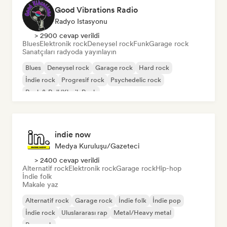
Good Vibrations Radio
Radyo Istasyonu
> 2900 cevap verildi
Blues
Elektronik rock
Deneysel rock
Funk
Garage rock
Sanatçıları radyoda yayınlayın
Blues
Deneysel rock
Garage rock
Hard rock
İndie rock
Progresif rock
Psychedelic rock
Rock & Roll/Klasik Rock
indie now
Medya Kuruluşu/Gazeteci
> 2400 cevap verildi
Alternatif rock
Elektronik rock
Garage rock
Hip-hop
İndie folk
Makale yaz
Alternatif rock
Garage rock
İndie folk
İndie pop
İndie rock
Uluslararası rap
Metal/Heavy metal
Pop rock