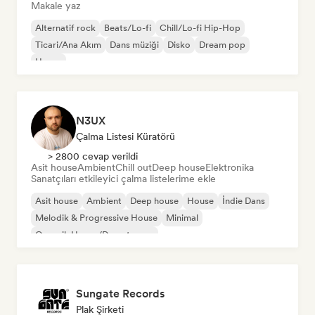
Makale yaz
Alternatif rock
Beats/Lo-fi
Chill/Lo-fi Hip-Hop
Ticari/Ana Akım
Dans müziği
Disko
Dream pop
House
N3UX
Çalma Listesi Küratörü
> 2800 cevap verildi
Asit house
Ambient
Chill out
Deep house
Elektronika
Sanatçıları etkileyici çalma listelerime ekle
Asit house
Ambient
Deep house
House
İndie Dans
Melodik & Progressive House
Minimal
Organik House/Downtempo
Sungate Records
Plak Şirketi