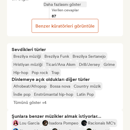
Daha fazlasını göster
Verilen cevaplar
87
Benzer küratörleri görüntüle
Sevdikleri türler
Brezilya müziği
Brezilya Funk
Brezilya Sertanejo
Hristiyan müziği
Ticari/Ana Akım
Drill/Jersey
Grime
Hip-hop
Pop rock
Trap
Dinlemeye açık oldukları diğer türler
Afrobeat/Afropop
Bossa nova
Country müzik
İndie pop
Enstrümantal hip-hop
Latin Pop
Tümünü göster +4
Şunlara benzer müzikler almak istiyorlar…
Lou Garcia
Isadora Pompeo
Racionais MC's