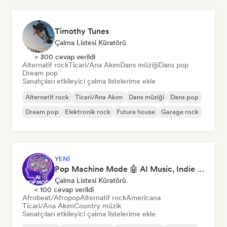
Timothy Tunes
Çalma Listesi Küratörü
> 300 cevap verildi
Alternatif rock
Ticari/Ana Akım
Dans müziği
Dans pop
Dream pop
Sanatçıları etkileyici çalma listelerime ekle
Alternatif rock
Ticari/Ana Akım
Dans müziği
Dans pop
Dream pop
Elektronik rock
Future house
Garage rock
YENI
Pop Machine Mode 🤖 AI Music, Indie Pop & Dream Pop
Çalma Listesi Küratörü
< 100 cevap verildi
Afrobeat/Afropop
Alternatif rock
Americana
Ticari/Ana Akım
Country müzik
Sanatçıları etkileyici çalma listelerime ekle