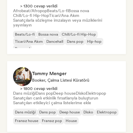
> 1300 cevap verildi
Afrobeat/Afropop
Beats/Lo-fi
Bossa nova
Chill/Lo-fi Hip-Hop
Ticari/Ana Akım
Sanatçılarla sözleşme imzalayın veya müziklerini
yayınlayın
Beats/Lo-fi
Bossa nova
Chill/Lo-fi Hip-Hop
Ticari/Ana Akım
Dancehall
Dans pop
Hip-hop
Pop soul
Tommy Menger
Booker, Çalma Listesi Küratörü
> 1800 cevap verildi
Dans müziği
Dans pop
Deep house
Disko
Elektropop
Sanatçıları canlı etkinlik fırsatlarıyla buluşturun
Sanatçıları etkileyici çalma listelerime ekle
Dans müziği
Dans pop
Deep house
Disko
Elektropop
Fransız house
Fransız pop
House