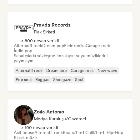
Pravda Records
Plak Şirketi
> 800 cevap verildi
Alternatif rock
Dream pop
Elektronika
Garage rock
İndie pop
Sanatçılarla sözleşme imzalayın veya müziklerini
yayınlayın
Alternatif rock
Dream pop
Garage rock
New wave
Pop soul
Reggae
Shoegaze
Soul
Zoila Antonio
Medya Kuruluşu/Gazeteci
> 100 cevap verildi
Asit house
Alternatif rock
Beats/Lo-fi
Chill/Lo-fi Hip-Hop
Klasik müzik