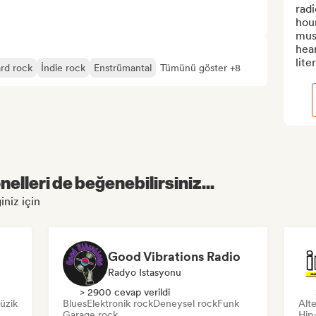
radi
hour
musi
hear
lite
rd rock
İndie rock
Enstrümantal
Tümünü göster +8
elleri de beğenebilirsiniz...
iniz için
Good Vibrations Radio
Radyo Istasyonu
> 2900 cevap verildi
üzik
Blues
Elektronik rock
Deneysel rock
Funk
Alte
Garage rock
Hip