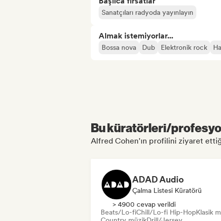
Başlıca fırsatlar
Sanatçıları radyoda yayınlayın
Almak istemiyorlar...
Bossa nova
Dub
Elektronik rock
Ha
Bu küratörleri/profesyon
Alfred Cohen'ın profilini ziyaret ettiğ
ADAD Audio
Çalma Listesi Küratörü
> 4900 cevap verildi
Beats/Lo-fi
Chill/Lo-fi Hip-Hop
Klasik m
Country müzik
Drill/Jersey