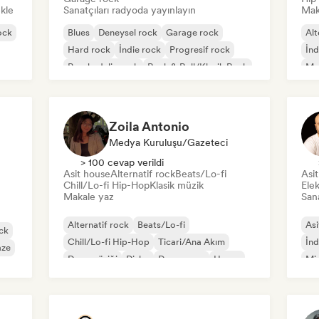
ekle
Sanatçıları radyoda yayınlayın
Mak
ock
Blues
Deneysel rock
Garage rock
Alt
Hard rock
İndie rock
Progresif rock
İnd
Psychedelic rock
Rock & Roll/Klasik Rock
Me
Zoila Antonio
Medya Kuruluşu/Gazeteci
> 100 cevap verildi
Asit house
Alternatif rock
Beats/Lo-fi
Asi
Chill/Lo-fi Hip-Hop
Klasik müzik
Elek
Makale yaz
Sana
Alternatif rock
Beats/Lo-fi
Asi
ck
Chill/Lo-fi Hip-Hop
Ticari/Ana Akım
İnd
aze
Dans müziği
Disko
Dream pop
House
Mi