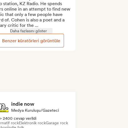
o station, KZ Radio. He spends 
s online in an attempt to find new 
c that only a few people have 
d of. Cohen is also a poet and a 
rary critic for the ...
Daha fazlasını göster
Benzer küratörleri görüntüle
indie now
Medya Kuruluşu/Gazeteci
> 2400 cevap verildi
rnatif rock
Elektronik rock
Garage rock
-hop
İndie folk