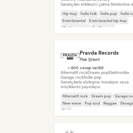
Sanatçıları etkileyici çalma listelerime 
Hip-hop
İndie folk
İndie pop
İndie r
Enstrümantal
Enstrümantal hip-hop
Uluslararası rap
İngilizce rap
Pravda Records
Plak Şirketi
> 800 cevap verildi
Alternatif rock
Dream pop
Elektronika
Garage rock
İndie pop
Sanatçılarla sözleşme imzalayın veya
müziklerini yayınlayın
Alternatif rock
Dream pop
Garage ro
New wave
Pop soul
Reggae
Shoeg
Soul