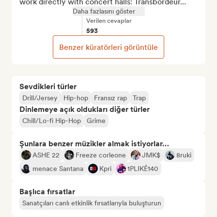
work directly with concert halls: Transbordeur...
Daha fazlasını göster
Verilen cevaplar
593
Benzer küratörleri görüntüle
Sevdikleri türler
Drill/Jersey
Hip-hop
Fransız rap
Trap
Dinlemeye açık oldukları diğer türler
Chill/Lo-fi Hip-Hop
Grime
Şunlara benzer müzikler almak istiyorlar…
ASHE 22
Freeze corleone
JMK$
8ruki
menace Santana
Kpri
1PLIKÉ140
Başlıca fırsatlar
Sanatçıları canlı etkinlik fırsatlarıyla buluşturun