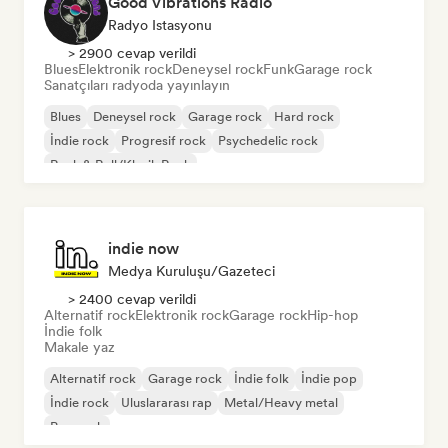
Good Vibrations Radio
Radyo Istasyonu
> 2900 cevap verildi
Blues
Elektronik rock
Deneysel rock
Funk
Garage rock
Sanatçıları radyoda yayınlayın
Blues
Deneysel rock
Garage rock
Hard rock
İndie rock
Progresif rock
Psychedelic rock
Rock & Roll/Klasik Rock
indie now
Medya Kuruluşu/Gazeteci
> 2400 cevap verildi
Alternatif rock
Elektronik rock
Garage rock
Hip-hop
İndie folk
Makale yaz
Alternatif rock
Garage rock
İndie folk
İndie pop
İndie rock
Uluslararası rap
Metal/Heavy metal
Pop rock