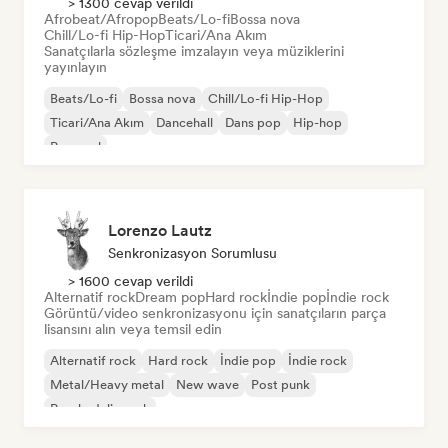
> 1300 cevap verildi
Afrobeat/Afropop
Beats/Lo-fi
Bossa nova
Chill/Lo-fi Hip-Hop
Ticari/Ana Akım
Sanatçılarla sözleşme imzalayın veya müziklerini
yayınlayın
Beats/Lo-fi
Bossa nova
Chill/Lo-fi Hip-Hop
Ticari/Ana Akım
Dancehall
Dans pop
Hip-hop
Pop soul
Lorenzo Lautz
Senkronizasyon Sorumlusu
> 1600 cevap verildi
Alternatif rock
Dream pop
Hard rock
İndie pop
İndie rock
Görüntü/video senkronizasyonu için sanatçıların parça
lisansını alın veya temsil edin
Alternatif rock
Hard rock
İndie pop
İndie rock
Metal/Heavy metal
New wave
Post punk
Psychedelic rock