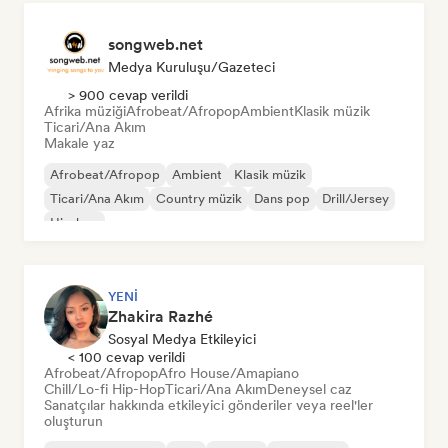
songweb.net
Medya Kuruluşu/Gazeteci
> 900 cevap verildi
Afrika müziği
Afrobeat/Afropop
Ambient
Klasik müzik
Ticari/Ana Akım
Makale yaz
Afrobeat/Afropop
Ambient
Klasik müzik
Ticari/Ana Akım
Country müzik
Dans pop
Drill/Jersey
Hip-hop
YENI
Zhakira Razhé
Sosyal Medya Etkileyici
< 100 cevap verildi
Afrobeat/Afropop
Afro House/Amapiano
Chill/Lo-fi Hip-Hop
Ticari/Ana Akım
Deneysel caz
Sanatçılar hakkında etkileyici gönderiler veya reel'ler
oluşturun