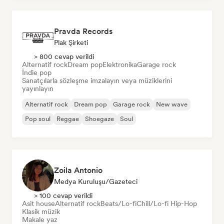
Pravda Records
Plak Şirketi
> 800 cevap verildi
Alternatif rock
Dream pop
Elektronika
Garage rock
İndie pop
Sanatçılarla sözleşme imzalayın veya müziklerini
yayınlayın
Alternatif rock
Dream pop
Garage rock
New wave
Pop soul
Reggae
Shoegaze
Soul
Zoila Antonio
Medya Kuruluşu/Gazeteci
> 100 cevap verildi
Asit house
Alternatif rock
Beats/Lo-fi
Chill/Lo-fi Hip-Hop
Klasik müzik
Makale yaz