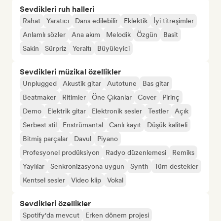
Sevdikleri ruh halleri
Rahat
Yaratıcı
Dans edilebilir
Eklektik
İyi titreşimler
Anlamlı sözler
Ana akım
Melodik
Özgün
Basit
Sakin
Sürpriz
Yeraltı
Büyüleyici
Sevdikleri müzikal özellikler
Unplugged
Akustik gitar
Autotune
Bas gitar
Beatmaker
Ritimler
Öne Çıkanlar
Cover
Pirinç
Demo
Elektrik gitar
Elektronik sesler
Testler
Açık
Serbest stil
Enstrümantal
Canlı kayıt
Düşük kaliteli
Bitmiş parçalar
Davul
Piyano
Profesyonel prodüksiyon
Radyo düzenlemesi
Remiks
Yaylılar
Senkronizasyona uygun
Synth
Tüm destekler
Kentsel sesler
Video klip
Vokal
Sevdikleri özellikler
Spotify'da mevcut
Erken dönem projesi