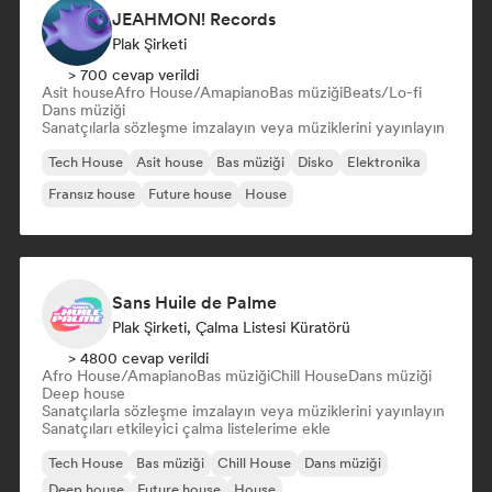
JEAHMON! Records
Plak Şirketi
> 700 cevap verildi
Asit house
Afro House/Amapiano
Bas müziği
Beats/Lo-fi
Dans müziği
Sanatçılarla sözleşme imzalayın veya müziklerini yayınlayın
Tech House
Asit house
Bas müziği
Disko
Elektronika
Fransız house
Future house
House
Sans Huile de Palme
Plak Şirketi, Çalma Listesi Küratörü
> 4800 cevap verildi
Afro House/Amapiano
Bas müziği
Chill House
Dans müziği
Deep house
Sanatçılarla sözleşme imzalayın veya müziklerini yayınlayın
Sanatçıları etkileyici çalma listelerime ekle
Tech House
Bas müziği
Chill House
Dans müziği
Deep house
Future house
House