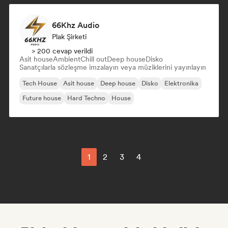
66Khz Audio
Plak Şirketi
> 200 cevap verildi
Asit house
Ambient
Chill out
Deep house
Disko
Sanatçılarla sözleşme imzalayın veya müziklerini yayınlayın
Tech House
Asit house
Deep house
Disko
Elektronika
Future house
Hard Techno
House
1
2
3
4