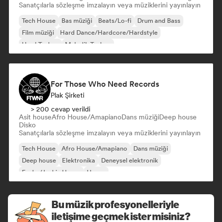
Sanatçılarla sözleşme imzalayın veya müziklerini yayınlayın
Tech House
Bas müziği
Beats/Lo-fi
Drum and Bass
Film müziği
Hard Dance/Hardcore/Hardstyle
Hard Techno
Melodik Techno
For Those Who Need Records
Plak Şirketi
> 200 cevap verildi
Asit house
Afro House/Amapiano
Dans müziği
Deep house
Disko
Sanatçılarla sözleşme imzalayın veya müziklerini yayınlayın
Tech House
Afro House/Amapiano
Dans müziği
Deep house
Elektronika
Deneysel elektronik
Funky/Jackin House
House
Bu müzik profesyonelleriyle
iletişime geçmek ister misiniz?