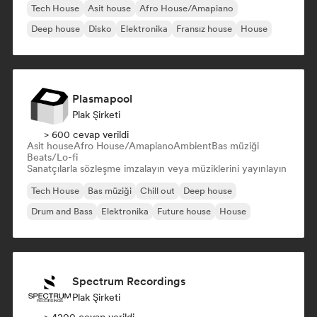
Tech House
Asit house
Afro House/Amapiano
Deep house
Disko
Elektronika
Fransız house
House
Plasmapool
Plak Şirketi
> 600 cevap verildi
Asit house
Afro House/Amapiano
Ambient
Bas müziği
Beats/Lo-fi
Sanatçılarla sözleşme imzalayın veya müziklerini yayınlayın
Tech House
Bas müziği
Chill out
Deep house
Drum and Bass
Elektronika
Future house
House
Spectrum Recordings
Plak Şirketi