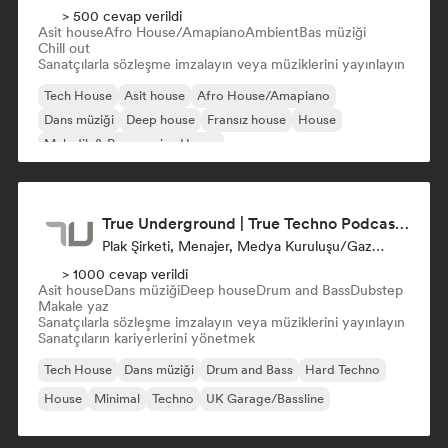
> 500 cevap verildi
Asit house
Afro House/Amapiano
Ambient
Bas müziği
Chill out
Sanatçılarla sözleşme imzalayın veya müziklerini yayınlayın
Tech House
Asit house
Afro House/Amapiano
Dans müziği
Deep house
Fransız house
House
Melodik & Progressive House
True Underground | True Techno Podcast | ONE
Plak Şirketi, Menajer, Medya Kuruluşu/Gazeteci
> 1000 cevap verildi
Asit house
Dans müziği
Deep house
Drum and Bass
Dubstep
Makale yaz
Sanatçılarla sözleşme imzalayın veya müziklerini yayınlayın
Sanatçıların kariyerlerini yönetmek
Tech House
Dans müziği
Drum and Bass
Hard Techno
House
Minimal
Techno
UK Garage/Bassline