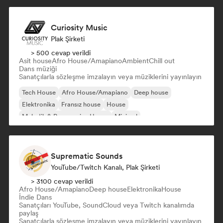
Curiosity Music
Plak Şirketi
> 500 cevap verildi
Asit house
Afro House/Amapiano
Ambient
Chill out
Dans müziği
Sanatçılarla sözleşme imzalayın veya müziklerini yayınlayın
Tech House
Afro House/Amapiano
Deep house
Elektronika
Fransız house
House
Melodik & Progressive House
Minimal
Suprematic Sounds
YouTube/Twitch Kanalı, Plak Şirketi
> 3100 cevap verildi
Afro House/Amapiano
Deep house
Elektronika
House
İndie Dans
Sanatçıları YouTube, SoundCloud veya Twitch kanalımda
paylaş
Sanatçılarla sözleşme imzalayın veya müziklerini yayınlayın