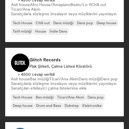
> 4200 cevap verildi
Asit house
Afro House/Amapiano
Beats/Lo-fi
Chill out
Ticari/Ana Akım
Sanatçılarla sözleşme imzalayın veya müziklerini yayınlayın
Tech House
Chill out
Dans müziği
Dans pop
Deep house
Tatil müziği
House
İndie Dans
Glitch Records
Plak Şirketi, Çalma Listesi Küratörü
> 4500 cevap verildi
Asit house
Bas müziği
Ticari/Ana Akım
Dans müziği
Dans pop
Sanatçılarla sözleşme imzalayın veya müziklerini yayınlayın
Sanatçıları etkileyici çalma listelerime ekle
Tech House
Bas müziği
Ticari/Ana Akım
Dans pop
Deep house
Drum and Bass
Dubstep
Elektronika