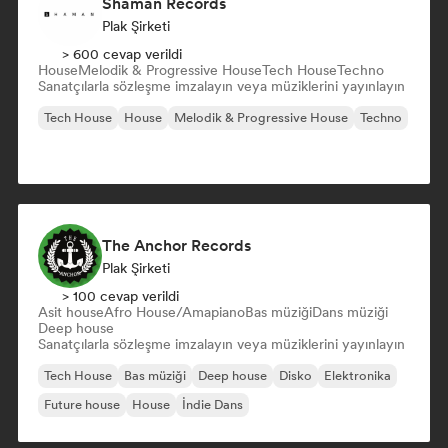
Shaman Records
Plak Şirketi
> 600 cevap verildi
House
Melodik & Progressive House
Tech House
Techno
Sanatçılarla sözleşme imzalayın veya müziklerini yayınlayın
Tech House
House
Melodik & Progressive House
Techno
The Anchor Records
Plak Şirketi
> 100 cevap verildi
Asit house
Afro House/Amapiano
Bas müziği
Dans müziği
Deep house
Sanatçılarla sözleşme imzalayın veya müziklerini yayınlayın
Tech House
Bas müziği
Deep house
Disko
Elektronika
Future house
House
İndie Dans