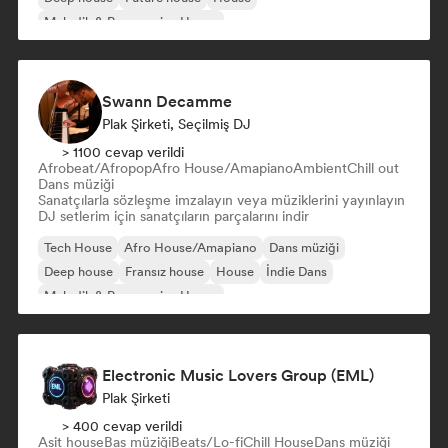
Melodik & Progressive House
Swann Decamme
Plak Şirketi, Seçilmiş DJ
> 1100 cevap verildi
Afrobeat/Afropop
Afro House/Amapiano
Ambient
Chill out
Dans müziği
Sanatçılarla sözleşme imzalayın veya müziklerini yayınlayın
DJ setlerim için sanatçıların parçalarını indir
Tech House
Afro House/Amapiano
Dans müziği
Deep house
Fransız house
House
İndie Dans
Melodik & Progressive House
Electronic Music Lovers Group (EML)
Plak Şirketi
> 400 cevap verildi
Asit house
Bas müziği
Beats/Lo-fi
Chill House
Dans müziği