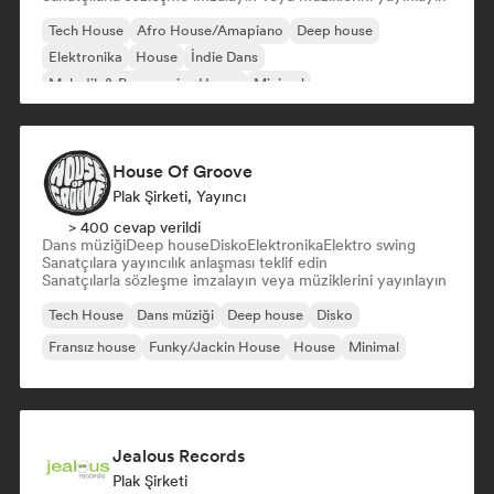
Tech House
Afro House/Amapiano
Deep house
Elektronika
House
İndie Dans
Melodik & Progressive House
Minimal
House Of Groove
Plak Şirketi, Yayıncı
> 400 cevap verildi
Dans müziği
Deep house
Disko
Elektronika
Elektro swing
Sanatçılara yayıncılık anlaşması teklif edin
Sanatçılarla sözleşme imzalayın veya müziklerini yayınlayın
Tech House
Dans müziği
Deep house
Disko
Fransız house
Funky/Jackin House
House
Minimal
Jealous Records
Plak Şirketi