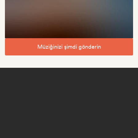
Müziğinizi şimdi gönderin