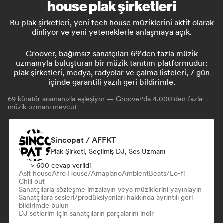
house plak şirketleri
Bu plak şirketleri, yeni tech house müziklerini aktif olarak
dinliyor ve yeni yeteneklerle anlaşmaya açık.
Groover, bağımsız sanatçıları 69'den fazla müzik
uzmanıyla buluşturan bir müzik tanıtım platformudur:
plak şirketleri, medya, radyolar ve çalma listeleri, 7 gün
içinde garantili yazılı geri bildirimle.
69
küratör aramanızla eşleşiyor —
Groover
'da 4.000'den fazla
müzik uzmanı mevcut
Sincopat / AFFKT
Plak Şirketi, Seçilmiş DJ, Ses Uzmanı
> 600 cevap verildi
Asit house
Afro House/Amapiano
Ambient
Beats/Lo-fi
Chill out
Sanatçılarla sözleşme imzalayın veya müziklerini yayınlayın
Sanatçılara sesleri/prodüksiyonları hakkında ayrıntılı geri
bildirimde bulun
DJ setlerim için sanatçıların parçalarını indir