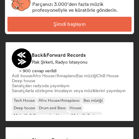
Parçanızı 3.000'den fazla müzik
profesyoneliyle ve küratörle gönderin.
Şimdi başlayın
Back&Forward Records
Plak Şirketi, Radyo Istasyonu
> 900 cevap verildi
Asit house
Afro House/Amapiano
Bas müziği
Chill House
Deep house
Sanatçıları radyoda yayınlayın
Sanatçılarla sözleşme imzalayın veya müziklerini yayınlayın
Tech House
Afro House/Amapiano
Bas müziği
Deep house
Drum and Bass
House
Melodik & Progressive House
Melodik Techno