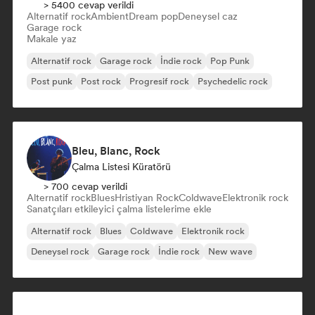
> 5400 cevap verildi
Alternatif rock
Ambient
Dream pop
Deneysel caz
Garage rock
Makale yaz
Alternatif rock
Garage rock
İndie rock
Pop Punk
Post punk
Post rock
Progresif rock
Psychedelic rock
Bleu, Blanc, Rock
Çalma Listesi Küratörü
> 700 cevap verildi
Alternatif rock
Blues
Hristiyan Rock
Coldwave
Elektronik rock
Sanatçıları etkileyici çalma listelerime ekle
Alternatif rock
Blues
Coldwave
Elektronik rock
Deneysel rock
Garage rock
İndie rock
New wave