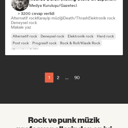
Medya Kuruluşu/Gazeteci
> 3200 cevap verildi
Alternatif rock
Karayip müziği
Death/Thrash
Elektronik rock
Deneysel rock
Makale yaz
Alternatif rock
Deneysel rock
Elektronik rock
Hard rock
Post rock
Progresif rock
Rock & Roll/Klasik Rock
Karayip müziği
1
2
...
90
Rock ve punk müzik