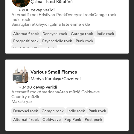
Çalma Listesi Küratörü
> 200 cevap verildi
Alternatif rock
Hristiyan Rock
Deneysel rock
Garage rock
İndie rock
Sanatçıları etkileyici çalma listelerime ekle
Alternatif rock
Deneysel rock
Garage rock
İndie rock
Progresif rock
Psychedelic rock
Punk rock
Rock & Roll/Klasik Rock
Various Small Flames
Medya Kuruluşu/Gazeteci
> 3400 cevap verildi
Alternatif rock
Americana
Arap müziği
Coldwave
Country müzik
Makale yaz
Deneysel rock
Garage rock
İndie rock
Punk rock
Alternatif rock
Coldwave
Pop Punk
Post punk