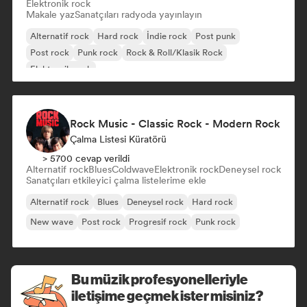
Elektronik rock
Makale yaz
Sanatçıları radyoda yayınlayın
Alternatif rock
Hard rock
İndie rock
Post punk
Post rock
Punk rock
Rock & Roll/Klasik Rock
Elektronik rock
Rock Music - Classic Rock - Modern Rock
Çalma Listesi Küratörü
> 5700 cevap verildi
Alternatif rock
Blues
Coldwave
Elektronik rock
Deneysel rock
Sanatçıları etkileyici çalma listelerime ekle
Alternatif rock
Blues
Deneysel rock
Hard rock
New wave
Post rock
Progresif rock
Punk rock
Bu müzik profesyonelleriyle
iletişime geçmek ister misiniz?