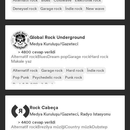
Alternatif rock
Blues
Coldwave
Elektronik rock
Deneysel rock
Garage rock
İndie rock
New wave
Global Rock Underground
Medya Kuruluşu/Gazeteci
> 4800 cevap verildi
Alternatif rock
Blues
Dream pop
Garage rock
Hard rock
Makale yaz
Alternatif rock
Garage rock
Hard rock
İndie rock
Pop Punk
Psychedelic rock
Punk rock
Rock & Roll/Klasik Rock
Rock Cabeça
Medya Kuruluşu/Gazeteci, Radyo Istasyonu
> 4400 cevap verildi
Alternatif rock
Brezilya müziği
Country müzik
Dubstep