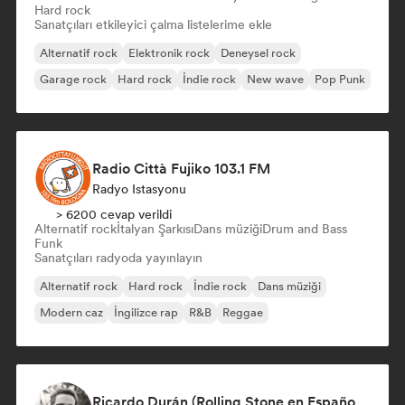
Hard rock
Sanatçıları etkileyici çalma listelerime ekle
Alternatif rock
Elektronik rock
Deneysel rock
Garage rock
Hard rock
İndie rock
New wave
Pop Punk
Radio Città Fujiko 103.1 FM
Radyo Istasyonu
> 6200 cevap verildi
Alternatif rock
İtalyan Şarkısı
Dans müziği
Drum and Bass
Funk
Sanatçıları radyoda yayınlayın
Alternatif rock
Hard rock
İndie rock
Dans müziği
Modern caz
İngilizce rap
R&B
Reggae
Ricardo Durán (Rolling Stone en Español-Editor-in-chief)