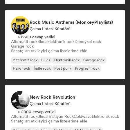
Rock Music Anthems (MonkeyPlaylists)
Çalma Listesi Küratörü
> 6500 cevap verildi
Alternatif rock
Blues
Elektronik rock
Deneysel rock
Garage rock
Sanatçıları etkileyici çalma listelerime ekle
Alternatif rock
Blues
Elektronik rock
Garage rock
Hard rock
İndie rock
Post punk
Progresif rock
New Rock Revolution
Çalma Listesi Küratörü
> 2000 cevap verildi
Alternatif rock
Blues
Hristiyan Rock
Coldwave
Elektronik rock
Sanatçıları etkileyici çalma listelerime ekle