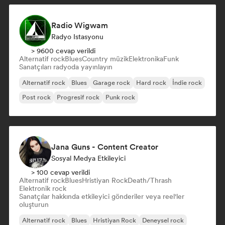
Radio Wigwam
Radyo Istasyonu
> 9600 cevap verildi
Alternatif rock
Blues
Country müzik
Elektronika
Funk
Sanatçıları radyoda yayınlayın
Alternatif rock
Blues
Garage rock
Hard rock
İndie rock
Post rock
Progresif rock
Punk rock
Jana Guns - Content Creator
Sosyal Medya Etkileyici
> 100 cevap verildi
Alternatif rock
Blues
Hristiyan Rock
Death/Thrash
Elektronik rock
Sanatçılar hakkında etkileyici gönderiler veya reel'ler
oluşturun
Alternatif rock
Blues
Hristiyan Rock
Deneysel rock