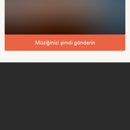
Müziğinizi şimdi gönderin