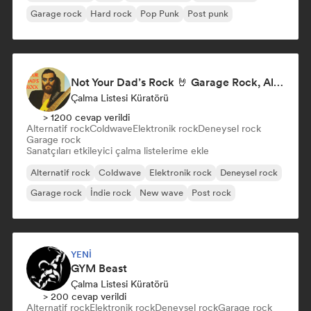
Garage rock
Hard rock
Pop Punk
Post punk
Not Your Dad’s Rock 🤘 Garage Rock, Alt-Rock & Indie Anthems
Çalma Listesi Küratörü
> 1200 cevap verildi
Alternatif rock
Coldwave
Elektronik rock
Deneysel rock
Garage rock
Sanatçıları etkileyici çalma listelerime ekle
Alternatif rock
Coldwave
Elektronik rock
Deneysel rock
Garage rock
İndie rock
New wave
Post rock
YENI
GYM Beast
Çalma Listesi Küratörü
> 200 cevap verildi
Alternatif rock
Elektronik rock
Deneysel rock
Garage rock