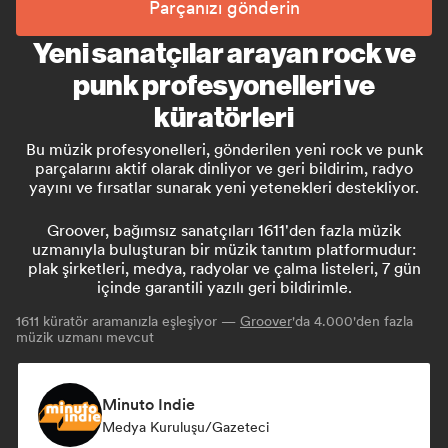
Parçanızı gönderin
Yeni sanatçılar arayan rock ve
punk profesyonelleri ve
küratörleri
Bu müzik profesyonelleri, gönderilen yeni rock ve punk
parçalarını aktif olarak dinliyor ve geri bildirim, radyo
yayını ve fırsatlar sunarak yeni yetenekleri destekliyor.
Groover, bağımsız sanatçıları 1611'den fazla müzik
uzmanıyla buluşturan bir müzik tanıtım platformudur:
plak şirketleri, medya, radyolar ve çalma listeleri, 7 gün
içinde garantili yazılı geri bildirimle.
1611
küratör aramanızla eşleşiyor —
Groover
'da 4.000'den fazla
müzik uzmanı mevcut
Minuto Indie
Medya Kuruluşu/Gazeteci