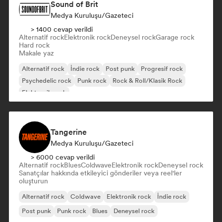
Sound of Brit
Medya Kuruluşu/Gazeteci
> 1400 cevap verildi
Alternatif rock
Elektronik rock
Deneysel rock
Garage rock
Hard rock
Makale yaz
Alternatif rock
İndie rock
Post punk
Progresif rock
Psychedelic rock
Punk rock
Rock & Roll/Klasik Rock
Elektronik rock
Tangerine
Medya Kuruluşu/Gazeteci
> 6000 cevap verildi
Alternatif rock
Blues
Coldwave
Elektronik rock
Deneysel rock
Sanatçılar hakkında etkileyici gönderiler veya reel'ler
oluşturun
Alternatif rock
Coldwave
Elektronik rock
İndie rock
Post punk
Punk rock
Blues
Deneysel rock