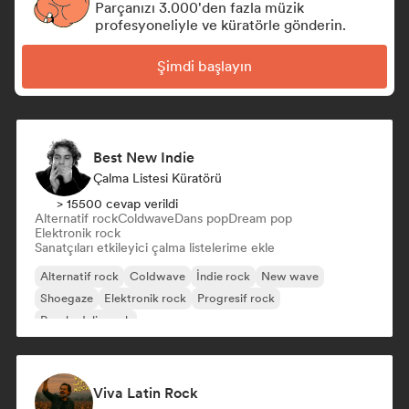
Parçanızı 3.000'den fazla müzik
profesyoneliyle ve küratörle gönderin.
Şimdi başlayın
Best New Indie
Çalma Listesi Küratörü
> 15500 cevap verildi
Alternatif rock
Coldwave
Dans pop
Dream pop
Elektronik rock
Sanatçıları etkileyici çalma listelerime ekle
Alternatif rock
Coldwave
İndie rock
New wave
Shoegaze
Elektronik rock
Progresif rock
Psychedelic rock
Viva Latin Rock