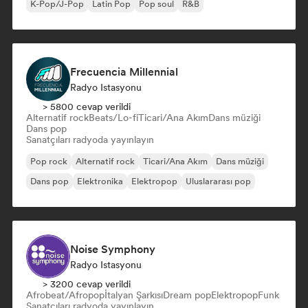
K-Pop/J-Pop
Latin Pop
Pop soul
R&B
Frecuencia Millennial
Radyo Istasyonu
> 5800 cevap verildi
Alternatif rock
Beats/Lo-fi
Ticari/Ana Akım
Dans müziği
Dans pop
Sanatçıları radyoda yayınlayın
Pop rock
Alternatif rock
Ticari/Ana Akım
Dans müziği
Dans pop
Elektronika
Elektropop
Uluslararası pop
Noise Symphony
Radyo Istasyonu
> 3200 cevap verildi
Afrobeat/Afropop
İtalyan Şarkısı
Dream pop
Elektropop
Funk
Sanatçıları radyoda yayınlayın