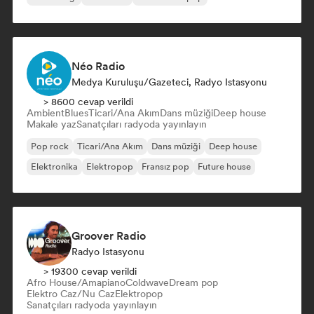
Néo Radio
Medya Kuruluşu/Gazeteci, Radyo Istasyonu
> 8600 cevap verildi
Ambient
Blues
Ticari/Ana Akım
Dans müziği
Deep house
Makale yaz
Sanatçıları radyoda yayınlayın
Pop rock
Ticari/Ana Akım
Dans müziği
Deep house
Elektronika
Elektropop
Fransız pop
Future house
Groover Radio
Radyo Istasyonu
> 19300 cevap verildi
Afro House/Amapiano
Coldwave
Dream pop
Elektro Caz/Nu Caz
Elektropop
Sanatçıları radyoda yayınlayın