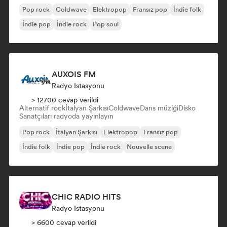
Pop rock
Coldwave
Elektropop
Fransız pop
İndie folk
İndie pop
İndie rock
Pop soul
AUXOIS FM
Radyo Istasyonu
> 12700 cevap verildi
Alternatif rock
İtalyan Şarkısı
Coldwave
Dans müziği
Disko
Sanatçıları radyoda yayınlayın
Pop rock
İtalyan Şarkısı
Elektropop
Fransız pop
İndie folk
İndie pop
İndie rock
Nouvelle scene
CHIC RADIO HITS
Radyo Istasyonu
> 6600 cevap verildi