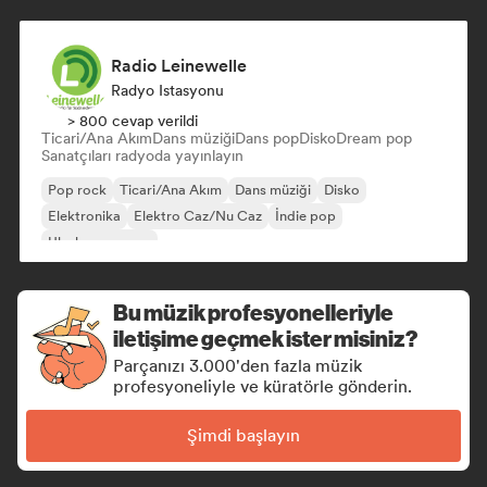
Radio Leinewelle
Radyo Istasyonu
> 800 cevap verildi
Ticari/Ana Akım
Dans müziği
Dans pop
Disko
Dream pop
Sanatçıları radyoda yayınlayın
Pop rock
Ticari/Ana Akım
Dans müziği
Disko
Elektronika
Elektro Caz/Nu Caz
İndie pop
Uluslararası pop
Bu müzik profesyonelleriyle
iletişime geçmek ister misiniz?
Parçanızı 3.000'den fazla müzik
profesyoneliyle ve küratörle gönderin.
Şimdi başlayın