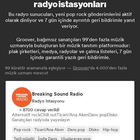
radyo istasyonları
Bu radyo sunucuları, yeni pop rock gönderimlerini aktif
olarak dinliyor ve 7 gün içinde ayrıntılı geri bildirimle yanıt
veriyor.
Groover, bağımsız sanatçıları 99'den fazla müzik
uzmanıyla buluşturan bir müzik tanıtım platformudur:
plak şirketleri, medya, radyolar ve çalma listeleri, 7 gün
içinde garantili yazılı geri bildirimle.
99
küratör aramanızla eşleşiyor —
Groover
'da 4.000'den fazla
müzik uzmanı mevcut
Breaking Sound Radio
Radyo Istasyonu
> 8700 cevap verildi
Alternatif rock
Chill out
Ticari/Ana Akım
Dans pop
Disko
Sanatçıları radyoda yayınlayın
Pop rock
Ticari/Ana Akım
Dans pop
Disko
Hip-hop
Tatil müziği
İndie Dans
Uluslararası pop