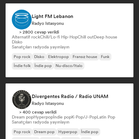
Light FM Lebanon
Radyo Istasyonu
> 2800 cevap verildi
Alternatif rock
Chill/Lo-fi Hip-Hop
Chill out
Deep house
Disko
Sanatçıları radyoda yayınlayın
Pop rock
Disko
Elektropop
Fransız house
Funk
İndie folk
İndie pop
Nu-disco/Italo
Divergentes Radio / Radio UNAM
Radyo Istasyonu
> 400 cevap verildi
Dream pop
Hyperpop
İndie pop
K-Pop/J-Pop
Latin Pop
Sanatçıları radyoda yayınlayın
Pop rock
Dream pop
Hyperpop
İndie pop