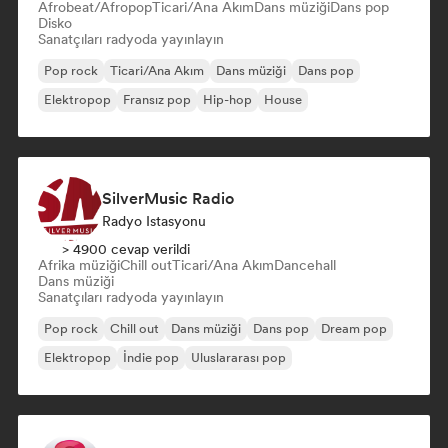
Afrobeat/Afropop
Ticari/Ana Akım
Dans müziği
Dans pop
Disko
Sanatçıları radyoda yayınlayın
Pop rock
Ticari/Ana Akım
Dans müziği
Dans pop
Elektropop
Fransız pop
Hip-hop
House
SilverMusic Radio
Radyo Istasyonu
> 4900 cevap verildi
Afrika müziği
Chill out
Ticari/Ana Akım
Dancehall
Dans müziği
Sanatçıları radyoda yayınlayın
Pop rock
Chill out
Dans müziği
Dans pop
Dream pop
Elektropop
İndie pop
Uluslararası pop