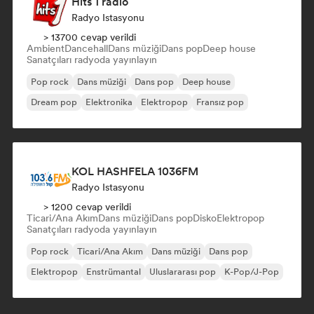
Hits 1 radio
Radyo Istasyonu
> 13700 cevap verildi
Ambient
Dancehall
Dans müziği
Dans pop
Deep house
Sanatçıları radyoda yayınlayın
Pop rock
Dans müziği
Dans pop
Deep house
Dream pop
Elektronika
Elektropop
Fransız pop
KOL HASHFELA 1036FM
Radyo Istasyonu
> 1200 cevap verildi
Ticari/Ana Akım
Dans müziği
Dans pop
Disko
Elektropop
Sanatçıları radyoda yayınlayın
Pop rock
Ticari/Ana Akım
Dans müziği
Dans pop
Elektropop
Enstrümantal
Uluslararası pop
K-Pop/J-Pop