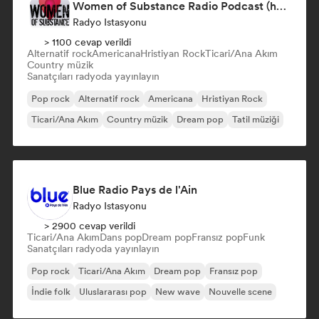
Women of Substance Radio Podcast (human Female recording or performing artists or female-fronted bands)
Radyo Istasyonu
> 1100 cevap verildi
Alternatif rock
Americana
Hristiyan Rock
Ticari/Ana Akım
Country müzik
Sanatçıları radyoda yayınlayın
Pop rock
Alternatif rock
Americana
Hristiyan Rock
Ticari/Ana Akım
Country müzik
Dream pop
Tatil müziği
Blue Radio Pays de l'Ain
Radyo Istasyonu
> 2900 cevap verildi
Ticari/Ana Akım
Dans pop
Dream pop
Fransız pop
Funk
Sanatçıları radyoda yayınlayın
Pop rock
Ticari/Ana Akım
Dream pop
Fransız pop
İndie folk
Uluslararası pop
New wave
Nouvelle scene