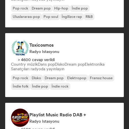
Pop rock
Dream pop
Hip-hop
İndie pop
Uluslararası pop
Pop soul
İngilizce rap
R&B
Toxicosmos
Radyo Istasyonu
> 4600 cevap verildi
Country müzik
Dans pop
Disko
Dream pop
Elektronika
Sanatçıları radyoda yayınlayın
Pop rock
Disko
Dream pop
Elektropop
Fransız house
İndie folk
İndie pop
İndie rock
Playlist Music Radio DAB +
Radyo Istasyonu