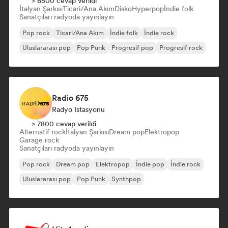
> 6500 cevap verildi
İtalyan Şarkısı
Ticari/Ana Akım
Disko
Hyperpop
İndie folk
Sanatçıları radyoda yayınlayın
Pop rock
Ticari/Ana Akım
İndie folk
İndie rock
Uluslararası pop
Pop Punk
Progresif pop
Progresif rock
Radio 675
Radyo Istasyonu
> 7800 cevap verildi
Alternatif rock
İtalyan Şarkısı
Dream pop
Elektropop
Garage rock
Sanatçıları radyoda yayınlayın
Pop rock
Dream pop
Elektropop
İndie pop
İndie rock
Uluslararası pop
Pop Punk
Synthpop