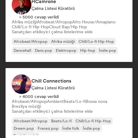
HCamrone
Çalma Listesi Küratörü
> 5000 cevap verildi
Afrika müziği
Afrobeat/Afropop
Afro House/Amapiano
Chill/Lo-fi Hip-Hop
Cloud Rap/Hip Hop
Sanatçıları etkileyici çalma listelerime ekle
Afrobeat/Afropop
Afrika müziği
Chill/Lo-fi Hip-Hop
Dancehall
Dans pop
Elektropop
Hip-hop
İndie pop
Chill Connections
Çalma Listesi Küratörü
> 4000 cevap verildi
Afrobeat/Afropop
Ambient
Beats/Lo-fi
Bossa nova
Brezilya müziği
Sanatçıları etkileyici çalma listelerime ekle
Afrobeat/Afropop
Beats/Lo-fi
Chill/Lo-fi Hip-Hop
Dream pop
Fransız pop
İndie folk
İndie pop
Enstrümantal