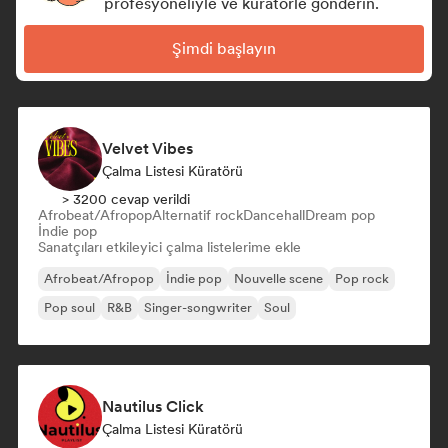
profesyoneliyle ve küratörle gönderin.
Şimdi başlayın
Velvet Vibes
Çalma Listesi Küratörü
> 3200 cevap verildi
Afrobeat/Afropop
Alternatif rock
Dancehall
Dream pop
İndie pop
Sanatçıları etkileyici çalma listelerime ekle
Afrobeat/Afropop
İndie pop
Nouvelle scene
Pop rock
Pop soul
R&B
Singer-songwriter
Soul
Nautilus Click
Çalma Listesi Küratörü