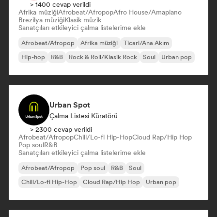
> 1400 cevap verildi
Afrika müziği
Afrobeat/Afropop
Afro House/Amapiano
Brezilya müziği
Klasik müzik
Sanatçıları etkileyici çalma listelerime ekle
Afrobeat/Afropop
Afrika müziği
Ticari/Ana Akım
Hip-hop
R&B
Rock & Roll/Klasik Rock
Soul
Urban pop
Urban Spot
Çalma Listesi Küratörü
> 2300 cevap verildi
Afrobeat/Afropop
Chill/Lo-fi Hip-Hop
Cloud Rap/Hip Hop
Pop soul
R&B
Sanatçıları etkileyici çalma listelerime ekle
Afrobeat/Afropop
Pop soul
R&B
Soul
Chill/Lo-fi Hip-Hop
Cloud Rap/Hip Hop
Urban pop