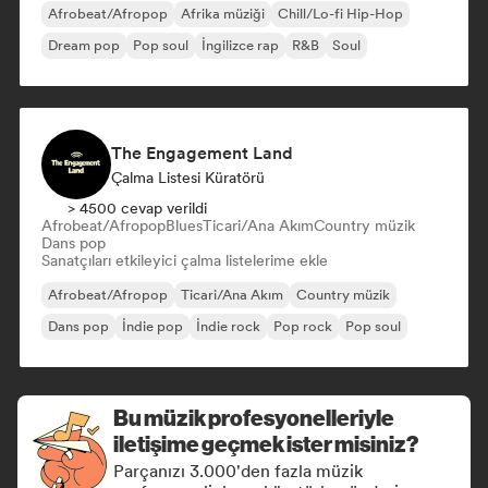
Afrobeat/Afropop
Afrika müziği
Chill/Lo-fi Hip-Hop
Dream pop
Pop soul
İngilizce rap
R&B
Soul
The Engagement Land
Çalma Listesi Küratörü
> 4500 cevap verildi
Afrobeat/Afropop
Blues
Ticari/Ana Akım
Country müzik
Dans pop
Sanatçıları etkileyici çalma listelerime ekle
Afrobeat/Afropop
Ticari/Ana Akım
Country müzik
Dans pop
İndie pop
İndie rock
Pop rock
Pop soul
Bu müzik profesyonelleriyle
iletişime geçmek ister misiniz?
Parçanızı 3.000'den fazla müzik