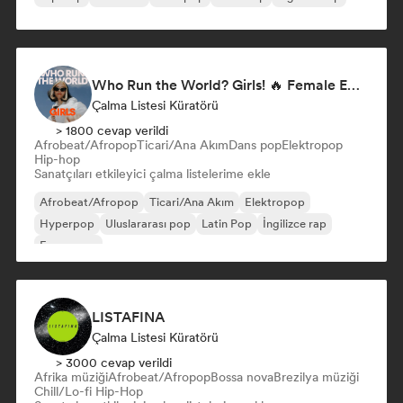
Who Run the World? Girls! 🔥 Female Empowerment Pop & Girl-Power Anthems
Çalma Listesi Küratörü
> 1800 cevap verildi
Afrobeat/Afropop
Ticari/Ana Akım
Dans pop
Elektropop
Hip-hop
Sanatçıları etkileyici çalma listelerime ekle
Afrobeat/Afropop
Ticari/Ana Akım
Elektropop
Hyperpop
Uluslararası pop
Latin Pop
İngilizce rap
Fransız rap
LISTAFINA
Çalma Listesi Küratörü
> 3000 cevap verildi
Afrika müziği
Afrobeat/Afropop
Bossa nova
Brezilya müziği
Chill/Lo-fi Hip-Hop