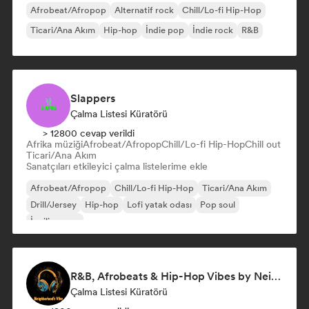
Afrobeat/Afropop
Alternatif rock
Chill/Lo-fi Hip-Hop
Ticari/Ana Akım
Hip-hop
İndie pop
İndie rock
R&B
Slappers
Çalma Listesi Küratörü
> 12800 cevap verildi
Afrika müziği
Afrobeat/Afropop
Chill/Lo-fi Hip-Hop
Chill out
Ticari/Ana Akım
Sanatçıları etkileyici çalma listelerime ekle
Afrobeat/Afropop
Chill/Lo-fi Hip-Hop
Ticari/Ana Akım
Drill/Jersey
Hip-hop
Lofi yatak odası
Pop soul
İngilizce rap
R&B, Afrobeats & Hip-Hop Vibes by Neighborhood's Vibe
Çalma Listesi Küratörü