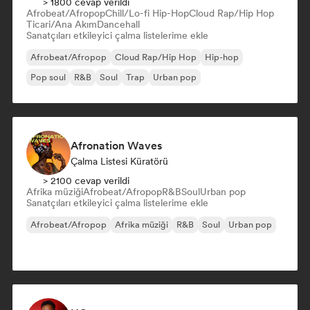
> 1800 cevap verildi
Afrobeat/Afropop
Chill/Lo-fi Hip-Hop
Cloud Rap/Hip Hop
Ticari/Ana Akım
Dancehall
Sanatçıları etkileyici çalma listelerime ekle
Afrobeat/Afropop
Cloud Rap/Hip Hop
Hip-hop
Pop soul
R&B
Soul
Trap
Urban pop
Afronation Waves
Çalma Listesi Küratörü
> 2100 cevap verildi
Afrika müziği
Afrobeat/Afropop
R&B
Soul
Urban pop
Sanatçıları etkileyici çalma listelerime ekle
Afrobeat/Afropop
Afrika müziği
R&B
Soul
Urban pop