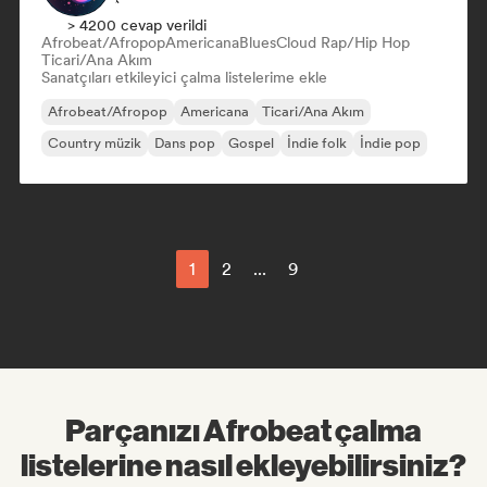
> 4200 cevap verildi
Afrobeat/Afropop
Americana
Blues
Cloud Rap/Hip Hop
Ticari/Ana Akım
Sanatçıları etkileyici çalma listelerime ekle
Afrobeat/Afropop
Americana
Ticari/Ana Akım
Country müzik
Dans pop
Gospel
İndie folk
İndie pop
1
2
...
9
Parçanızı Afrobeat çalma
listelerine nasıl ekleyebilirsiniz?