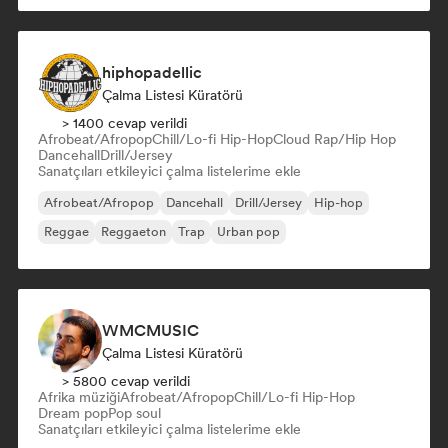
hiphopadellic
Çalma Listesi Küratörü
> 1400 cevap verildi
Afrobeat/Afropop
Chill/Lo-fi Hip-Hop
Cloud Rap/Hip Hop
Dancehall
Drill/Jersey
Sanatçıları etkileyici çalma listelerime ekle
Afrobeat/Afropop
Dancehall
Drill/Jersey
Hip-hop
Reggae
Reggaeton
Trap
Urban pop
WMCMUSIC
Çalma Listesi Küratörü
> 5800 cevap verildi
Afrika müziği
Afrobeat/Afropop
Chill/Lo-fi Hip-Hop
Dream pop
Pop soul
Sanatçıları etkileyici çalma listelerime ekle