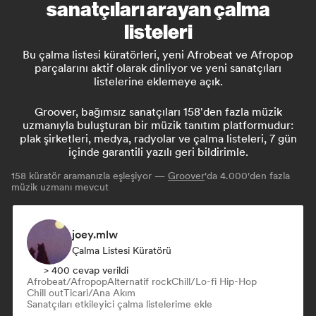
sanatçıları arayan çalma
listeleri
Bu çalma listesi küratörleri, yeni Afrobeat ve Afropop
parçalarını aktif olarak dinliyor ve yeni sanatçıları
listelerine eklemeye açık.
Groover, bağımsız sanatçıları 158'den fazla müzik
uzmanıyla buluşturan bir müzik tanıtım platformudur:
plak şirketleri, medya, radyolar ve çalma listeleri, 7 gün
içinde garantili yazılı geri bildirimle.
158
küratör aramanızla eşleşiyor —
Groover
'da 4.000'den fazla
müzik uzmanı mevcut
joey.mlw
Çalma Listesi Küratörü
> 400 cevap verildi
Afrobeat/Afropop
Alternatif rock
Chill/Lo-fi Hip-Hop
Chill out
Ticari/Ana Akım
Sanatçıları etkileyici çalma listelerime ekle