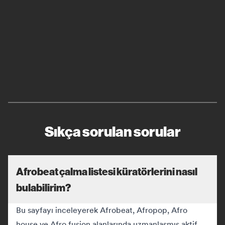
Sıkça sorulan sorular
Afrobeat çalma listesi küratörlerini nasıl
bulabilirim?
Bu sayfayı inceleyerek Afrobeat, Afropop, Afro
house ve Afro fusion alanlarında uzmanlaşmış aktif