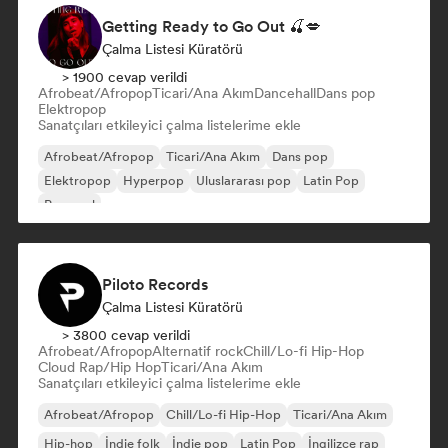
Getting Ready to Go Out 🍒💋
Çalma Listesi Küratörü
> 1900 cevap verildi
Afrobeat/Afropop
Ticari/Ana Akım
Dancehall
Dans pop
Elektropop
Sanatçıları etkileyici çalma listelerime ekle
Afrobeat/Afropop
Ticari/Ana Akım
Dans pop
Elektropop
Hyperpop
Uluslararası pop
Latin Pop
Pop soul
Piloto Records
Çalma Listesi Küratörü
> 3800 cevap verildi
Afrobeat/Afropop
Alternatif rock
Chill/Lo-fi Hip-Hop
Cloud Rap/Hip Hop
Ticari/Ana Akım
Sanatçıları etkileyici çalma listelerime ekle
Afrobeat/Afropop
Chill/Lo-fi Hip-Hop
Ticari/Ana Akım
Hip-hop
İndie folk
İndie pop
Latin Pop
İngilizce rap