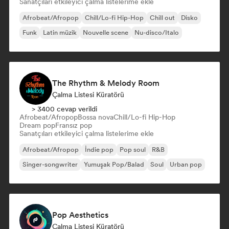
Sanatçıları etkileyici çalma listelerime ekle
Afrobeat/Afropop
Chill/Lo-fi Hip-Hop
Chill out
Disko
Funk
Latin müzik
Nouvelle scene
Nu-disco/Italo
The Rhythm & Melody Room
Çalma Listesi Küratörü
> 3400 cevap verildi
Afrobeat/Afropop
Bossa nova
Chill/Lo-fi Hip-Hop
Dream pop
Fransız pop
Sanatçıları etkileyici çalma listelerime ekle
Afrobeat/Afropop
İndie pop
Pop soul
R&B
Singer-songwriter
Yumuşak Pop/Balad
Soul
Urban pop
Pop Aesthetics
Çalma Listesi Küratörü