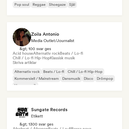
Pop soul
Reggae
Shoegaze
Själ
Zoila Antonio
Media Outlet/Journalist
&gt; 100 svar ges
Acid house
Alternativ rock
Beats / Lo-fi
Chill / Lo-fi Hip-Hop
Klassisk musik
Skriva artiklar
Alternativ rock
Beats / Lo-fi
Chill / Lo-fi Hip-Hop
Kommersiell / Mainstream
Dansmusik
Disco
Drömpop
House-musik
Sungate Records
Etikett
&gt; 1300 svar ges
Afrobeat / Afropop
Beats / Lo-fi
Bossa nova