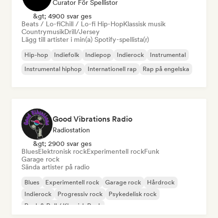
Curator För Spellistor
&gt; 4900 svar ges
Beats / Lo-fi
Chill / Lo-fi Hip-Hop
Klassisk musik
Countrymusik
Drill/Jersey
Lägg till artister i min(a) Spotify-spellista(r)
Hip-hop
Indiefolk
Indiepop
Indierock
Instrumental
Instrumental hiphop
Internationell rap
Rap på engelska
Good Vibrations Radio
Radiostation
&gt; 2900 svar ges
Blues
Elektronisk rock
Experimentell rock
Funk
Garage rock
Sända artister på radio
Blues
Experimentell rock
Garage rock
Hårdrock
Indierock
Progressiv rock
Psykedelisk rock
Rock & Roll / Klassisk Rock