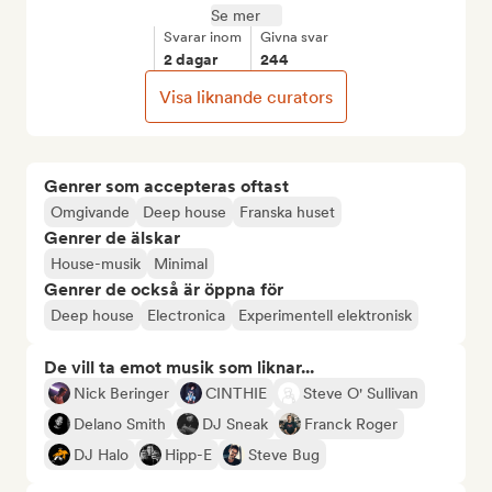
Se mer
Svarar inom
Givna svar
2 dagar
244
Visa liknande curators
Genrer som accepteras oftast
Omgivande
Deep house
Franska huset
Genrer de älskar
House-musik
Minimal
Genrer de också är öppna för
Deep house
Electronica
Experimentell elektronisk
De vill ta emot musik som liknar...
Nick Beringer
CINTHIE
Steve O' Sullivan
Delano Smith
DJ Sneak
Franck Roger
DJ Halo
Hipp-E
Steve Bug