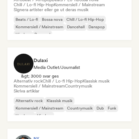
Chill / Lo-fi Hip-Hop
Kommersiell / Mainstream
Signera artister eller ge ut deras musik
Beats / Lo-fi
Bossa nova
Chill / Lo-fi Hip-Hop
Kommersiell / Mainstream
Dancehall
Danspop
Hip-hop
Pop soul
Dulaxi
Media Outlet/Journalist
&gt; 3000 svar ges
Alternativ rock
Chill / Lo-fi Hip-Hop
Klassisk musik
Kommersiell / Mainstream
Countrymusik
Skriva artiklar
Alternativ rock
Klassisk musik
Kommersiell / Mainstream
Countrymusik
Dub
Funk
Hardcore
Hip-hop
NY