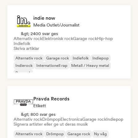
indie now
Media Outlet/Journalist
&gt; 2400 svar ges
Alternativ rock
Elektronisk rock
Garage rock
Hip-hop
Indiefolk
Skriva artiklar
Alternativ rock
Garage rock
Indiefolk
Indiepop
Indierock
Internationell rap
Metall / Heavy metal
Poprock
Pravda Records
Etikett
&gt; 800 svar ges
Alternativ rock
Drömpop
Electronica
Garage rock
Indiepop
Signera artister eller ge ut deras musik
Alternativ rock
Drömpop
Garage rock
Ny våg