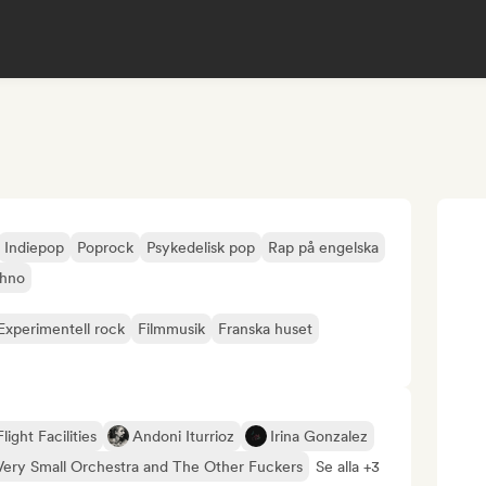
Indiepop
Poprock
Psykedelisk pop
Rap på engelska
hno
Experimentell rock
Filmmusik
Franska huset
Flight Facilities
Andoni Iturrioz
Irina Gonzalez
Very Small Orchestra and The Other Fuckers
Se alla +3