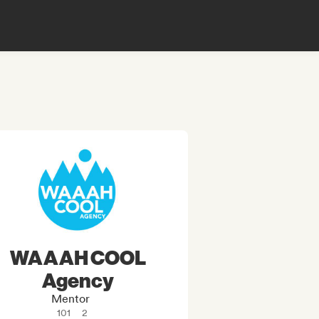
WAAAH COOL
Agency
Mentor
101
2