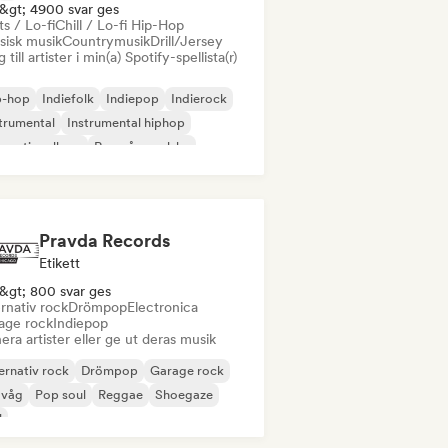
&gt; 4900 svar ges
s / Lo-fi
Chill / Lo-fi Hip-Hop
sisk musik
Countrymusik
Drill/Jersey
 till artister i min(a) Spotify-spellista(r)
p-hop
Indiefolk
Indiepop
Indierock
trumental
Instrumental hiphop
ernationell rap
Rap på engelska
Pravda Records
Etikett
&gt; 800 svar ges
rnativ rock
Drömpop
Electronica
age rock
Indiepop
era artister eller ge ut deras musik
ernativ rock
Drömpop
Garage rock
 våg
Pop soul
Reggae
Shoegaze
l