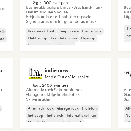
&gt; 1000 svar ges
Basmusik
Brasiliansk musik
Brasiliansk Funk
Beat
eam
Dansmusik
Deep house
Klas
Erbjuda artister ett publiceringsavtal
Lägg
Signera artister eller ge ut deras musik
Hi
Brasiliansk Funk
Deep house
Electronica
olk
Ins
Elektropop
Framtida house
Hip-hop
tal
Int
House-musik
Tech House
o
indie now
Media Outlet/Journalist
&gt; 2400 svar ges
ck
Alternativ rock
Elektronisk rock
Alte
Garage rock
Hip-hop
Indiefolk
Gar
Skriva artiklar
Sign
k
Alternativ rock
Garage rock
Indiefolk
Alt
Indiepop
Indierock
Internationell rap
Ny
Metall / Heavy metal
Poprock
Sjä