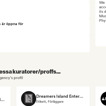
We 
acco
its 
Mus
Phys
 är öppna för
essa kuratorer/proffs...
ency's profil
Dreamers Island Entertainment
Rob Tavaglione/Catalyst Recording
Etikett, Förläggare