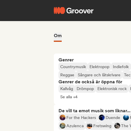
Om
Genrer
Countrymusik
Elektropop
Indiefolk
Reggae
Sångare och låtskrivare
Tec
Genrer de också är öppna för
Kallvåg
Drömpop
Elektronisk rock
Se alla +4
De vill ta emot musik som liknar...
For the Hackers
Duende
Azulenca
Fretswing
The 