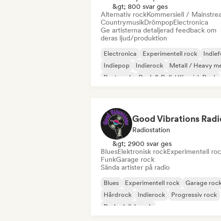
&gt; 800 svar ges
Alternativ rock
Kommersiell / Mainstr
Countrymusik
Drömpop
Electronica
Ge artisterna detaljerad feedback om
deras ljud/produktion
Electronica
Experimentell rock
Indief
Indiepop
Indierock
Metall / Heavy me
Post punk
Rock & Roll / Klassisk Rock
Good Vibrations Radi
Radiostation
&gt; 2900 svar ges
Blues
Elektronisk rock
Experimentell ro
Funk
Garage rock
Sända artister på radio
Blues
Experimentell rock
Garage roc
Hårdrock
Indierock
Progressiv rock
Psykedelisk rock
Rock & Roll / Klassisk Rock