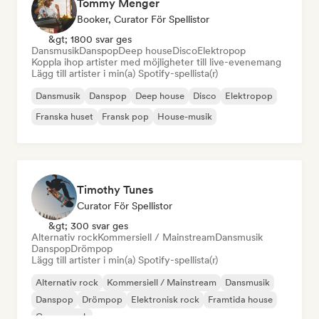
Tommy Menger
Booker, Curator För Spellistor
&gt; 1800 svar ges
Dansmusik
Danspop
Deep house
Disco
Elektropop
Koppla ihop artister med möjligheter till live-evenemang
Lägg till artister i min(a) Spotify-spellista(r)
Dansmusik
Danspop
Deep house
Disco
Elektropop
Franska huset
Fransk pop
House-musik
Timothy Tunes
Curator För Spellistor
&gt; 300 svar ges
Alternativ rock
Kommersiell / Mainstream
Dansmusik
Danspop
Drömpop
Lägg till artister i min(a) Spotify-spellista(r)
Alternativ rock
Kommersiell / Mainstream
Dansmusik
Danspop
Drömpop
Elektronisk rock
Framtida house
Garage rock