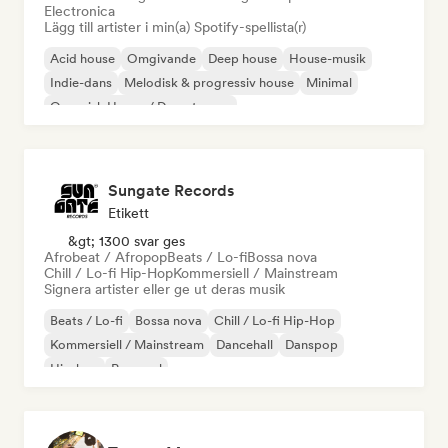
Electronica
Lägg till artister i min(a) Spotify-spellista(r)
Acid house
Omgivande
Deep house
House-musik
Indie-dans
Melodisk & progressiv house
Minimal
Organisk House / Downtempo
Sungate Records
Etikett
&gt; 1300 svar ges
Afrobeat / Afropop
Beats / Lo-fi
Bossa nova
Chill / Lo-fi Hip-Hop
Kommersiell / Mainstream
Signera artister eller ge ut deras musik
Beats / Lo-fi
Bossa nova
Chill / Lo-fi Hip-Hop
Kommersiell / Mainstream
Dancehall
Danspop
Hip-hop
Pop soul