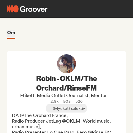
Om
Robin - OKLM/The
Orchard/RinseFM
Etikett, Media Outlet/Journalist, Mentor
2.8k
903
526
(Mycket) selektiv
DA @The Orchard France,

Radio Producer JetLag @OKLM [World music, 
urban music],

Radio Presenter Lo Qué Paso, Paso @Rinse FM 