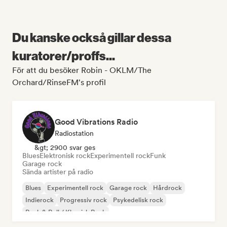
Du kanske också gillar dessa
kuratorer/proffs...
För att du besöker Robin - OKLM/The
Orchard/RinseFM's profil
Good Vibrations Radio
Radiostation
&gt; 2900 svar ges
Blues
Elektronisk rock
Experimentell rock
Funk
Garage rock
Sända artister på radio
Blues
Experimentell rock
Garage rock
Hårdrock
Indierock
Progressiv rock
Psykedelisk rock
Rock & Roll / Klassisk Rock