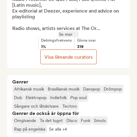
[Latin music],

Ex-editorial at Deezer, experience and advice on 
playlisting

Radio shows, artists services at The Or...
Se mer
Delningsfrekvens
Givna svar
1%
319
Visa liknande curators
Genrer
Afrikansk musik
Brasiliansk musik
Danspop
Drömpop
Dub
Elektropop
Indiefolk
Pop soul
Sångare och låtskrivare
Techno
Genrer de också är öppna för
Omgivande
Ta det lugnt
Disco
Funk
Smuts
Rap på engelska
Se alla +4