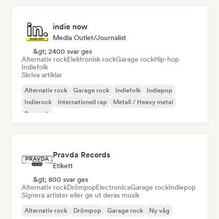
indie now
Media Outlet/Journalist
&gt; 2400 svar ges
Alternativ rock
Elektronisk rock
Garage rock
Hip-hop
Indiefolk
Skriva artiklar
Alternativ rock
Garage rock
Indiefolk
Indiepop
Indierock
Internationell rap
Metall / Heavy metal
Poprock
Pravda Records
Etikett
&gt; 800 svar ges
Alternativ rock
Drömpop
Electronica
Garage rock
Indiepop
Signera artister eller ge ut deras musik
Alternativ rock
Drömpop
Garage rock
Ny våg