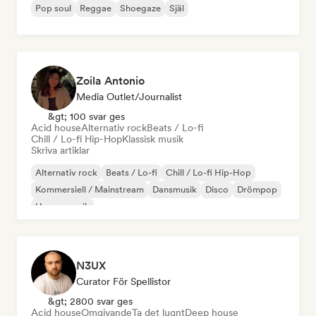
Pop soul
Reggae
Shoegaze
Själ
Zoila Antonio
Media Outlet/Journalist
&gt; 100 svar ges
Acid house
Alternativ rock
Beats / Lo-fi
Chill / Lo-fi Hip-Hop
Klassisk musik
Skriva artiklar
Alternativ rock
Beats / Lo-fi
Chill / Lo-fi Hip-Hop
Kommersiell / Mainstream
Dansmusik
Disco
Drömpop
House-musik
N3UX
Curator För Spellistor
&gt; 2800 svar ges
Acid house
Omgivande
Ta det lugnt
Deep house