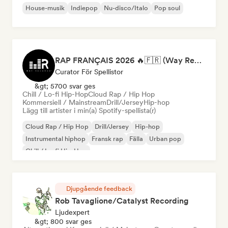
House-musik
Indiepop
Nu-disco/Italo
Pop soul
RAP FRANÇAIS 2026 🔥🇫🇷 (Way Records)
Curator För Spellistor
&gt; 5700 svar ges
Chill / Lo-fi Hip-Hop
Cloud Rap / Hip Hop
Kommersiell / Mainstream
Drill/Jersey
Hip-hop
Lägg till artister i min(a) Spotify-spellista(r)
Cloud Rap / Hip Hop
Drill/Jersey
Hip-hop
Instrumental hiphop
Fransk rap
Fälla
Urban pop
Chill / Lo-fi Hip-Hop
Djupgående feedback
Rob Tavaglione/Catalyst Recording
Ljudexpert
&gt; 800 svar ges