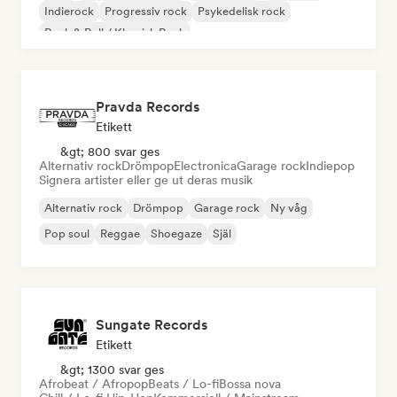
Indierock
Progressiv rock
Psykedelisk rock
Rock & Roll / Klassisk Rock
Pravda Records
Etikett
&gt; 800 svar ges
Alternativ rock
Drömpop
Electronica
Garage rock
Indiepop
Signera artister eller ge ut deras musik
Alternativ rock
Drömpop
Garage rock
Ny våg
Pop soul
Reggae
Shoegaze
Själ
Sungate Records
Etikett
&gt; 1300 svar ges
Afrobeat / Afropop
Beats / Lo-fi
Bossa nova