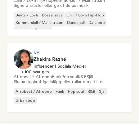
Chill / Lo-fi Hip-Hop
Kommersiell / Mainstream
Signera artister eller ge ut deras musik
Beats / Lo-fi
Bossa nova
Chill / Lo-fi Hip-Hop
Kommersiell / Mainstream
Dancehall
Danspop
Hip-hop
Pop soul
NY
Zhakira Razhé
Influencer I Sociala Medier
< 100 svar ges
Afrobeat / Afropop
Funk
Pop soul
R&B
Själ
Skapa slagkraftiga inlägg eller rullar om artister
Afrobeat / Afropop
Funk
Pop soul
R&B
Själ
Urban pop