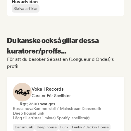
Huvudsidan
Skriva artiklar
Du kanske också gillar dessa
kuratorer/proffs...
För att du besöker Sébastien (Longueur d'Ondes)'s
profil
Vokall Records
Curator För Spellistor
&gt; 3500 svar ges
Bossa nova
Kommersiell / Mainstream
Dansmusik
Deep house
Funk
Lägg till artister i min(a) Spotify-spellista(r)
Dansmusik
Deep house
Funk
Funky / Jackin House