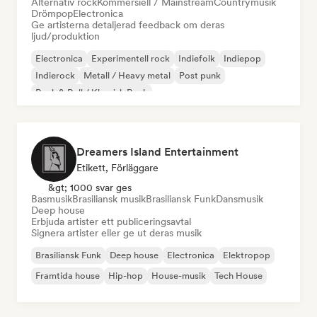
Alternativ rock
Kommersiell / Mainstream
Countrymusik
Drömpop
Electronica
Ge artisterna detaljerad feedback om deras
ljud/produktion
Electronica
Experimentell rock
Indiefolk
Indiepop
Indierock
Metall / Heavy metal
Post punk
Rock & Roll / Klassisk Rock
Dreamers Island Entertainment
Etikett, Förläggare
&gt; 1000 svar ges
Basmusik
Brasiliansk musik
Brasiliansk Funk
Dansmusik
Deep house
Erbjuda artister ett publiceringsavtal
Signera artister eller ge ut deras musik
Brasiliansk Funk
Deep house
Electronica
Elektropop
Framtida house
Hip-hop
House-musik
Tech House