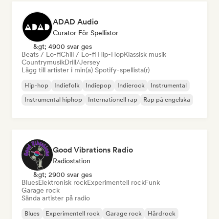
ADAD Audio
Curator För Spellistor
&gt; 4900 svar ges
Beats / Lo-fi
Chill / Lo-fi Hip-Hop
Klassisk musik
Countrymusik
Drill/Jersey
Lägg till artister i min(a) Spotify-spellista(r)
Hip-hop
Indiefolk
Indiepop
Indierock
Instrumental
Instrumental hiphop
Internationell rap
Rap på engelska
Good Vibrations Radio
Radiostation
&gt; 2900 svar ges
Blues
Elektronisk rock
Experimentell rock
Funk
Garage rock
Sända artister på radio
Blues
Experimentell rock
Garage rock
Hårdrock