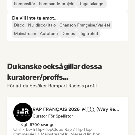
Kompositör
Kommande projekt
Unga talanger
De vill inte ta emot...
Disco
Nu-disco/Italo
Chanson Française/Variété
Mainstream
Autotune
Demos
Låg trohet
Du kanske också gillar dessa
kuratorer/proffs...
För att du besöker Rempart Radio's profil
RAP FRANÇAIS 2026 🔥🇫🇷 (Way Records)
Curator För Spellistor
&gt; 5700 svar ges
Chill / Lo-fi Hip-Hop
Cloud Rap / Hip Hop
Kommersiell / Mainstream
Drill/Jersey
Hip-hop