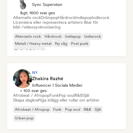
Sync Supervisor
&gt; 1600 svar ges
Alternativ rock
Drömpop
Hårdrock
Indiepop
Indierock
Licensiera eller representera artisters låtar för
bild-/videosynkronisering
Alternativ rock
Hårdrock
Indiepop
Indierock
Metall / Heavy metal
Ny våg
Post punk
Psykedelisk rock
NY
Zhakira Razhé
Influencer I Sociala Medier
< 100 svar ges
Afrobeat / Afropop
Funk
Pop soul
R&B
Själ
Skapa slagkraftiga inlägg eller rullar om artister
Afrobeat / Afropop
Funk
Pop soul
R&B
Själ
Urban pop