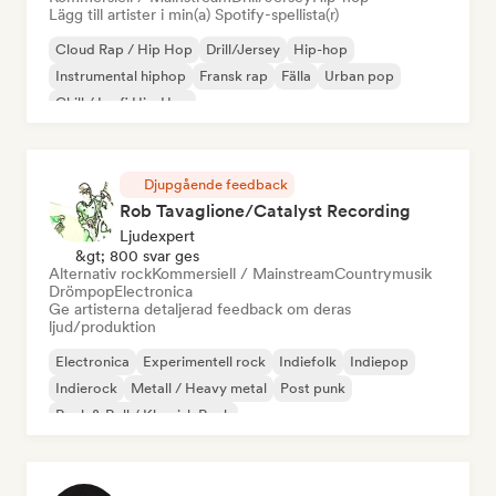
Lägg till artister i min(a) Spotify-spellista(r)
Cloud Rap / Hip Hop
Drill/Jersey
Hip-hop
Instrumental hiphop
Fransk rap
Fälla
Urban pop
Chill / Lo-fi Hip-Hop
Djupgående feedback
Rob Tavaglione/Catalyst Recording
Ljudexpert
&gt; 800 svar ges
Alternativ rock
Kommersiell / Mainstream
Countrymusik
Drömpop
Electronica
Ge artisterna detaljerad feedback om deras
ljud/produktion
Electronica
Experimentell rock
Indiefolk
Indiepop
Indierock
Metall / Heavy metal
Post punk
Rock & Roll / Klassisk Rock