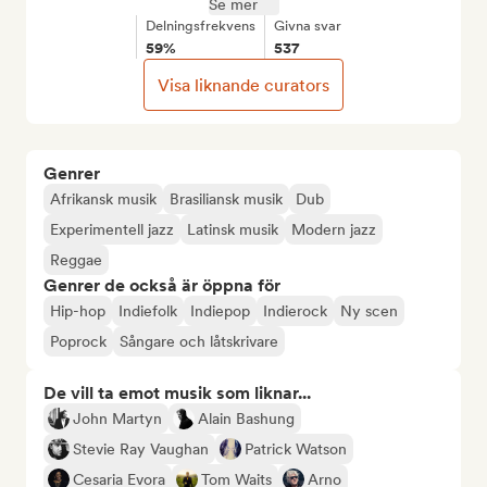
Se mer
Delningsfrekvens
Givna svar
59%
537
Visa liknande curators
Genrer
Afrikansk musik
Brasiliansk musik
Dub
Experimentell jazz
Latinsk musik
Modern jazz
Reggae
Genrer de också är öppna för
Hip-hop
Indiefolk
Indiepop
Indierock
Ny scen
Poprock
Sångare och låtskrivare
De vill ta emot musik som liknar...
John Martyn
Alain Bashung
Stevie Ray Vaughan
Patrick Watson
Cesaria Evora
Tom Waits
Arno