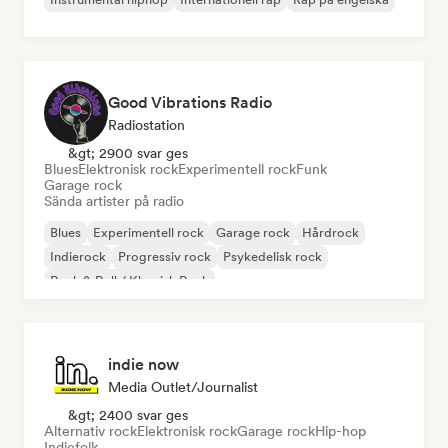
Good Vibrations Radio
Radiostation
&gt; 2900 svar ges
Blues
Elektronisk rock
Experimentell rock
Funk
Garage rock
Sända artister på radio
Blues
Experimentell rock
Garage rock
Hårdrock
Indierock
Progressiv rock
Psykedelisk rock
Rock & Roll / Klassisk Rock
indie now
Media Outlet/Journalist
&gt; 2400 svar ges
Alternativ rock
Elektronisk rock
Garage rock
Hip-hop
Indiefolk