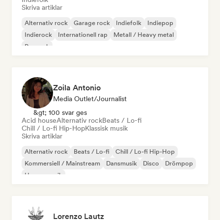
Skriva artiklar
Alternativ rock
Garage rock
Indiefolk
Indiepop
Indierock
Internationell rap
Metall / Heavy metal
Poprock
Zoila Antonio
Media Outlet/Journalist
&gt; 100 svar ges
Acid house
Alternativ rock
Beats / Lo-fi
Chill / Lo-fi Hip-Hop
Klassisk musik
Skriva artiklar
Alternativ rock
Beats / Lo-fi
Chill / Lo-fi Hip-Hop
Kommersiell / Mainstream
Dansmusik
Disco
Drömpop
House-musik
Lorenzo Lautz