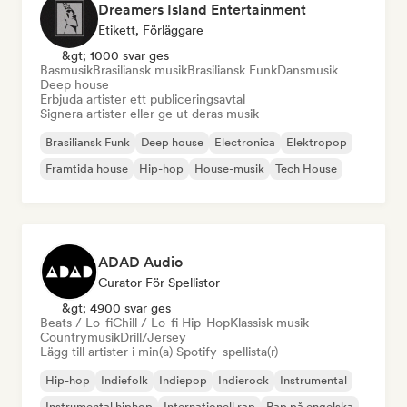
Dreamers Island Entertainment
Etikett, Förläggare
&gt; 1000 svar ges
Basmusik
Brasiliansk musik
Brasiliansk Funk
Dansmusik
Deep house
Erbjuda artister ett publiceringsavtal
Signera artister eller ge ut deras musik
Brasiliansk Funk
Deep house
Electronica
Elektropop
Framtida house
Hip-hop
House-musik
Tech House
ADAD Audio
Curator För Spellistor
&gt; 4900 svar ges
Beats / Lo-fi
Chill / Lo-fi Hip-Hop
Klassisk musik
Countrymusik
Drill/Jersey
Lägg till artister i min(a) Spotify-spellista(r)
Hip-hop
Indiefolk
Indiepop
Indierock
Instrumental
Instrumental hiphop
Internationell rap
Rap på engelska