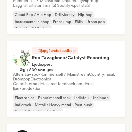
Kommersiell / Mainstream
Drill/Jersey
Hip-hop
Lägg till artister i min(a) Spotify-spellista(r)
Cloud Rap / Hip Hop
Drill/Jersey
Hip-hop
Instrumental hiphop
Fransk rap
Fälla
Urban pop
Chill / Lo-fi Hip-Hop
Djupgående feedback
Rob Tavaglione/Catalyst Recording
Ljudexpert
&gt; 800 svar ges
Alternativ rock
Kommersiell / Mainstream
Countrymusik
Drömpop
Electronica
Ge artisterna detaljerad feedback om deras
ljud/produktion
Electronica
Experimentell rock
Indiefolk
Indiepop
Indierock
Metall / Heavy metal
Post punk
Rock & Roll / Klassisk Rock