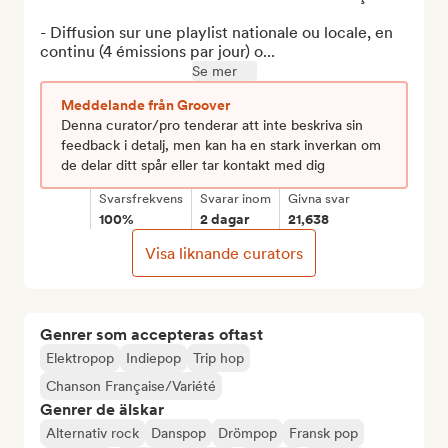
- Diffusion sur une playlist nationale ou locale, en 
continu (4 émissions par jour) o...
Se mer
Meddelande från Groover
Denna curator/pro tenderar att inte beskriva sin
feedback i detalj, men kan ha en stark inverkan om
de delar ditt spår eller tar kontakt med dig
Svarsfrekvens
Svarar inom
Givna svar
100%
2 dagar
21,638
Visa liknande curators
Genrer som accepteras oftast
Elektropop
Indiepop
Trip hop
Chanson Française/Variété
Genrer de älskar
Alternativ rock
Danspop
Drömpop
Fransk pop