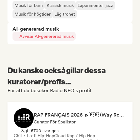
Musik för barn
Klassisk musik
Experimentell jazz
Musik för högtider
Låg trohet
AI-genererad musik
Avvisar AI-genererad musik
Du kanske också gillar dessa
kuratorer/proffs...
För att du besöker Radio NEO's profil
RAP FRANÇAIS 2026 🔥🇫🇷 (Way Records)
Curator För Spellistor
&gt; 5700 svar ges
Chill / Lo-fi Hip-Hop
Cloud Rap / Hip Hop