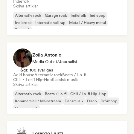
Indiefolk
Skriva artiklar
Alternativ rock
Garage rock
Indiefolk
Indiepop
Indierock
Internationell rap
Metall / Heavy metal
Poprock
Zoila Antonio
Media Outlet/Journalist
&gt; 100 svar ges
Acid house
Alternativ rock
Beats / Lo-fi
Chill / Lo-fi Hip-Hop
Klassisk musik
Skriva artiklar
Alternativ rock
Beats / Lo-fi
Chill / Lo-fi Hip-Hop
Kommersiell / Mainstream
Dansmusik
Disco
Drömpop
House-musik
Lorenzo Lautz