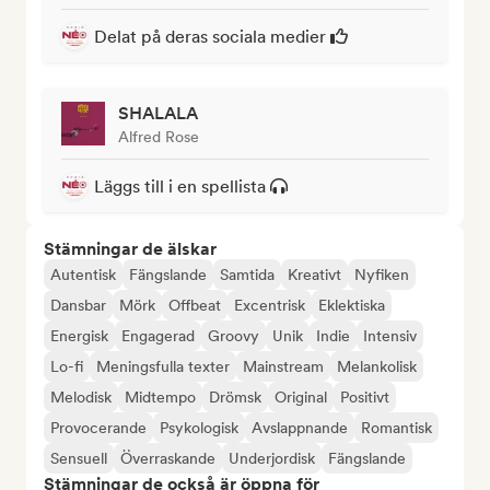
Delat på deras sociala medier
SHALALA
Alfred Rose
Läggs till i en spellista
Stämningar de älskar
Autentisk
Fängslande
Samtida
Kreativt
Nyfiken
Dansbar
Mörk
Offbeat
Excentrisk
Eklektiska
Energisk
Engagerad
Groovy
Unik
Indie
Intensiv
Lo-fi
Meningsfulla texter
Mainstream
Melankolisk
Melodisk
Midtempo
Drömsk
Original
Positivt
Provocerande
Psykologisk
Avslappnande
Romantisk
Sensuell
Överraskande
Underjordisk
Fängslande
Stämningar de också är öppna för