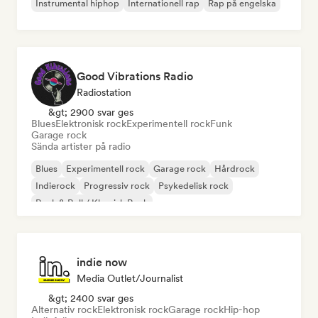
Instrumental hiphop
Internationell rap
Rap på engelska
Good Vibrations Radio
Radiostation
&gt; 2900 svar ges
Blues
Elektronisk rock
Experimentell rock
Funk
Garage rock
Sända artister på radio
Blues
Experimentell rock
Garage rock
Hårdrock
Indierock
Progressiv rock
Psykedelisk rock
Rock & Roll / Klassisk Rock
indie now
Media Outlet/Journalist
&gt; 2400 svar ges
Alternativ rock
Elektronisk rock
Garage rock
Hip-hop