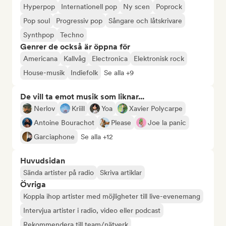
Hyperpop
Internationell pop
Ny scen
Poprock
Pop soul
Progressiv pop
Sångare och låtskrivare
Synthpop
Techno
Genrer de också är öppna för
Americana
Kallvåg
Electronica
Elektronisk rock
House-musik
Indiefolk
Se alla +9
De vill ta emot musik som liknar...
Nerlov
Kriill
Yoa
Xavier Polycarpe
Antoine Bourachot
Please
Joe la panic
Garciaphone
Se alla +12
Huvudsidan
Sända artister på radio
Skriva artiklar
Övriga
Koppla ihop artister med möjligheter till live-evenemang
Intervjua artister i radio, video eller podcast
Rekommendera till team/nätverk