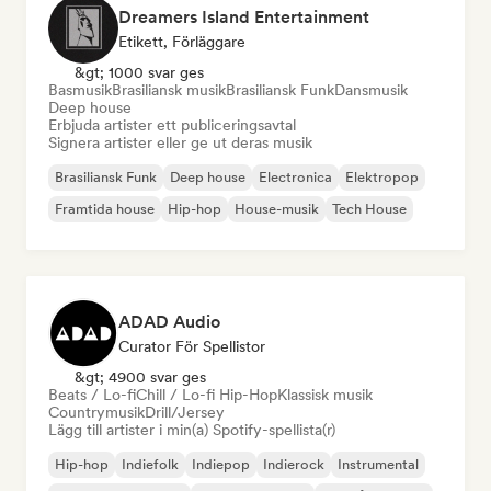
Dreamers Island Entertainment
Etikett, Förläggare
&gt; 1000 svar ges
Basmusik
Brasiliansk musik
Brasiliansk Funk
Dansmusik
Deep house
Erbjuda artister ett publiceringsavtal
Signera artister eller ge ut deras musik
Brasiliansk Funk
Deep house
Electronica
Elektropop
Framtida house
Hip-hop
House-musik
Tech House
ADAD Audio
Curator För Spellistor
&gt; 4900 svar ges
Beats / Lo-fi
Chill / Lo-fi Hip-Hop
Klassisk musik
Countrymusik
Drill/Jersey
Lägg till artister i min(a) Spotify-spellista(r)
Hip-hop
Indiefolk
Indiepop
Indierock
Instrumental