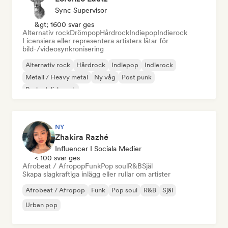
Sync Supervisor
&gt; 1600 svar ges
Alternativ rock
Drömpop
Hårdrock
Indiepop
Indierock
Licensiera eller representera artisters låtar för
bild-/videosynkronisering
Alternativ rock
Hårdrock
Indiepop
Indierock
Metall / Heavy metal
Ny våg
Post punk
Psykedelisk rock
NY
Zhakira Razhé
Influencer I Sociala Medier
< 100 svar ges
Afrobeat / Afropop
Funk
Pop soul
R&B
Själ
Skapa slagkraftiga inlägg eller rullar om artister
Afrobeat / Afropop
Funk
Pop soul
R&B
Själ
Urban pop