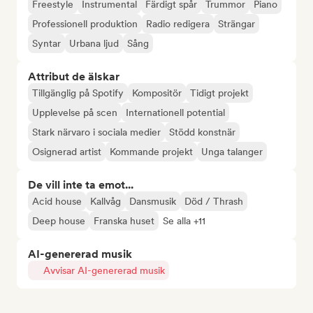
Freestyle
Instrumental
Färdigt spår
Trummor
Piano
Professionell produktion
Radio redigera
Strängar
Syntar
Urbana ljud
Sång
Attribut de älskar
Tillgänglig på Spotify
Kompositör
Tidigt projekt
Upplevelse på scen
Internationell potential
Stark närvaro i sociala medier
Stödd konstnär
Osignerad artist
Kommande projekt
Unga talanger
De vill inte ta emot...
Acid house
Kallvåg
Dansmusik
Död / Thrash
Deep house
Franska huset
Se alla +11
AI-genererad musik
Avvisar AI-genererad musik