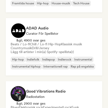
Framtida house
Hip-hop
House-musik
Tech House
ADAD Audio
Curator För Spellistor
&gt; 4900 svar ges
Beats / Lo-fi
Chill / Lo-fi Hip-Hop
Klassisk musik
Countrymusik
Drill/Jersey
Lägg till artister i min(a) Spotify-spellista(r)
Hip-hop
Indiefolk
Indiepop
Indierock
Instrumental
Instrumental hiphop
Internationell rap
Rap på engelska
Good Vibrations Radio
Radiostation
&gt; 2900 svar ges
Blues
Elektronisk rock
Experimentell rock
Funk