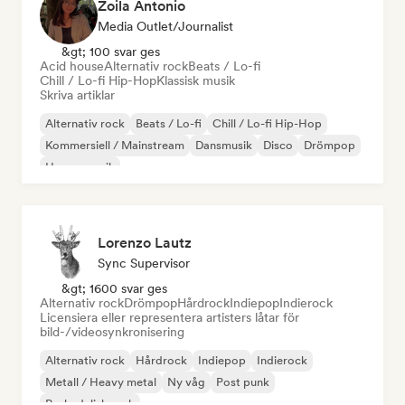
Zoila Antonio
Media Outlet/Journalist
&gt; 100 svar ges
Acid house
Alternativ rock
Beats / Lo-fi
Chill / Lo-fi Hip-Hop
Klassisk musik
Skriva artiklar
Alternativ rock
Beats / Lo-fi
Chill / Lo-fi Hip-Hop
Kommersiell / Mainstream
Dansmusik
Disco
Drömpop
House-musik
Lorenzo Lautz
Sync Supervisor
&gt; 1600 svar ges
Alternativ rock
Drömpop
Hårdrock
Indiepop
Indierock
Licensiera eller representera artisters låtar för
bild-/videosynkronisering
Alternativ rock
Hårdrock
Indiepop
Indierock
Metall / Heavy metal
Ny våg
Post punk
Psykedelisk rock