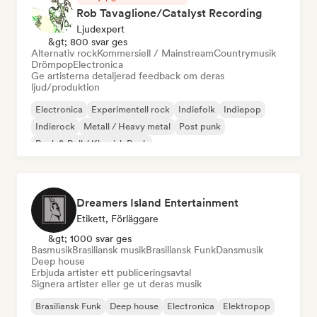
Rob Tavaglione/Catalyst Recording
Ljudexpert
&gt; 800 svar ges
Alternativ rock
Kommersiell / Mainstream
Countrymusik
Drömpop
Electronica
Ge artisterna detaljerad feedback om deras
ljud/produktion
Electronica
Experimentell rock
Indiefolk
Indiepop
Indierock
Metall / Heavy metal
Post punk
Rock & Roll / Klassisk Rock
Dreamers Island Entertainment
Etikett, Förläggare
&gt; 1000 svar ges
Basmusik
Brasiliansk musik
Brasiliansk Funk
Dansmusik
Deep house
Erbjuda artister ett publiceringsavtal
Signera artister eller ge ut deras musik
Brasiliansk Funk
Deep house
Electronica
Elektropop