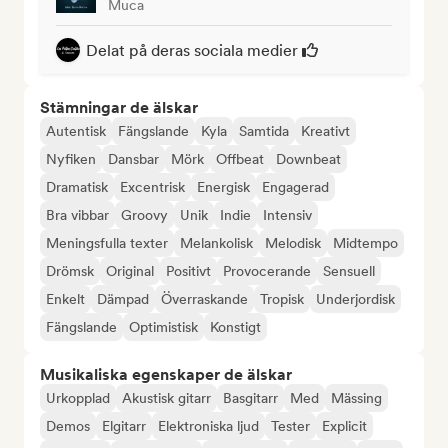
Muca
Delat på deras sociala medier
Stämningar de älskar
Autentisk
Fängslande
Kyla
Samtida
Kreativt
Nyfiken
Dansbar
Mörk
Offbeat
Downbeat
Dramatisk
Excentrisk
Energisk
Engagerad
Bra vibbar
Groovy
Unik
Indie
Intensiv
Meningsfulla texter
Melankolisk
Melodisk
Midtempo
Drömsk
Original
Positivt
Provocerande
Sensuell
Enkelt
Dämpad
Överraskande
Tropisk
Underjordisk
Fängslande
Optimistisk
Konstigt
Musikaliska egenskaper de älskar
Urkopplad
Akustisk gitarr
Basgitarr
Med
Mässing
Demos
Elgitarr
Elektroniska ljud
Tester
Explicit