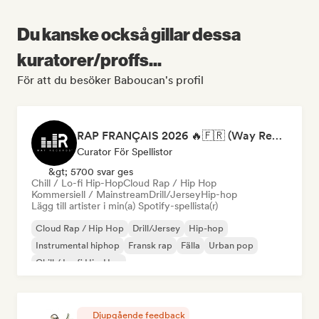
Du kanske också gillar dessa
kuratorer/proffs...
För att du besöker Baboucan's profil
RAP FRANÇAIS 2026 🔥🇫🇷 (Way Records)
Curator För Spellistor
&gt; 5700 svar ges
Chill / Lo-fi Hip-Hop
Cloud Rap / Hip Hop
Kommersiell / Mainstream
Drill/Jersey
Hip-hop
Lägg till artister i min(a) Spotify-spellista(r)
Cloud Rap / Hip Hop
Drill/Jersey
Hip-hop
Instrumental hiphop
Fransk rap
Fälla
Urban pop
Chill / Lo-fi Hip-Hop
Djupgående feedback