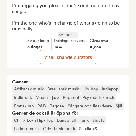
I'm begging you please, don't send me christmas 
songs.

I'm the one who's in charge of what's going to be 
musically...
Se mer
Svarar inom
Delningsfrekvens
Givna svar
3 dagar
14%
4,236
Visa liknande curators
Genrer
Afrikansk musik
Brasiliansk musik
Hip-hop
Indiepop
Indierock
Modern jazz
Pop soul
Psykedelisk rock
Fransk rap
R&B
Reggae
Sångare och låtskrivare
Själ
Genrer de också är öppna för
Chill / Lo-fi Hip-Hop
Dancehall
Funk
Smuts
Latinsk musik
Orientalisk musik
Se alla +3