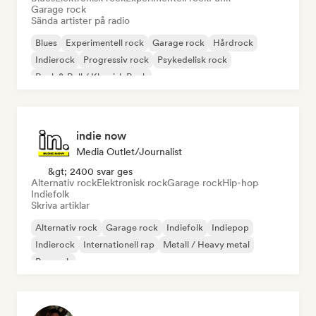
Garage rock
Sända artister på radio
Blues
Experimentell rock
Garage rock
Hårdrock
Indierock
Progressiv rock
Psykedelisk rock
Rock & Roll / Klassisk Rock
indie now
Media Outlet/Journalist
&gt; 2400 svar ges
Alternativ rock
Elektronisk rock
Garage rock
Hip-hop
Indiefolk
Skriva artiklar
Alternativ rock
Garage rock
Indiefolk
Indiepop
Indierock
Internationell rap
Metall / Heavy metal
Poprock