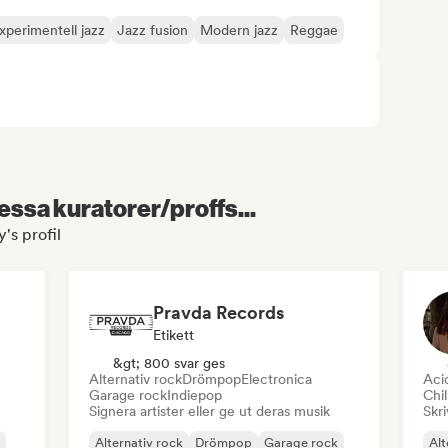
xperimentell jazz
Jazz fusion
Modern jazz
Reggae
essa kuratorer/proffs...
s profil
Pravda Records
Etikett
&gt; 800 svar ges
Alternativ rock
Drömpop
Electronica
Aci
Garage rock
Indiepop
Chil
Signera artister eller ge ut deras musik
Skri
Alternativ rock
Drömpop
Garage rock
Alt