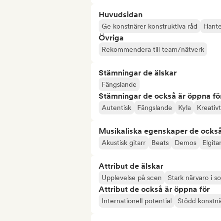
Huvudsidan
Ge konstnärer konstruktiva råd
Hanter
Övriga
Rekommendera till team/nätverk
Stämningar de älskar
Fängslande
Stämningar de också är öppna fö
Autentisk
Fängslande
Kyla
Kreativt
Musikaliska egenskaper de också
Akustisk gitarr
Beats
Demos
Elgita
Attribut de älskar
Upplevelse på scen
Stark närvaro i s
Attribut de också är öppna för
Internationell potential
Stödd konstn