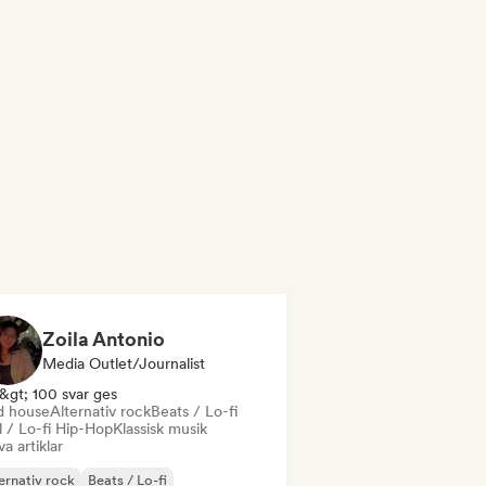
Zoila Antonio
Media Outlet/Journalist
&gt; 100 svar ges
d house
Alternativ rock
Beats / Lo-fi
l / Lo-fi Hip-Hop
Klassisk musik
va artiklar
ernativ rock
Beats / Lo-fi