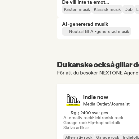
De vill inte ta emot...
Kristen musik
Klassisk musik
Dub
E
AI-genererad musik
Neutral till AI-genererad musik
Du kanske också gillar d
För att du besöker NEXTONE Agency'
indie now
Media Outlet/Journalist
&gt; 2400 svar ges
Alternativ rock
Elektronisk rock
Garage rock
Hip-hop
Indiefolk
Skriva artiklar
Alternativ rock
Garage rock
Indiefolk