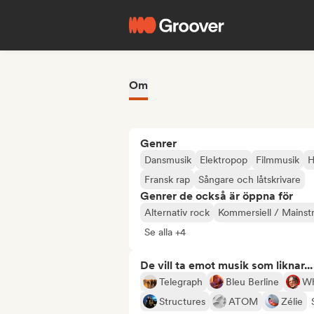
Om
Genrer
Dansmusik
Elektropop
Filmmusik
H
Fransk rap
Sångare och låtskrivare
Genrer de också är öppna för
Alternativ rock
Kommersiell / Mains
Se alla +4
De vill ta emot musik som liknar...
Telegraph
Bleu Berline
Wh
Structures
ATOM
Zélie