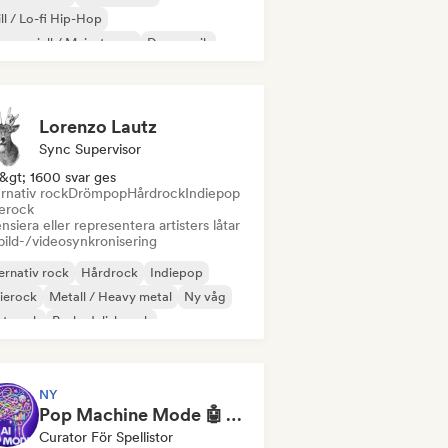
ll / Lo-fi Hip-Hop
mersiell / Mainstream
Dansmusik
sco
Drömpop
House-musik
Lorenzo Lautz
Sync Supervisor
&gt; 1600 svar ges
rnativ rock
Drömpop
Hårdrock
Indiepop
ierock
nsiera eller representera artisters låtar
bild-/videosynkronisering
ernativ rock
Hårdrock
Indiepop
ierock
Metall / Heavy metal
Ny våg
st punk
Psykedelisk rock
NY
Pop Machine Mode 🤖 AI Music, Indie Pop & Dream Pop
Curator För Spellistor