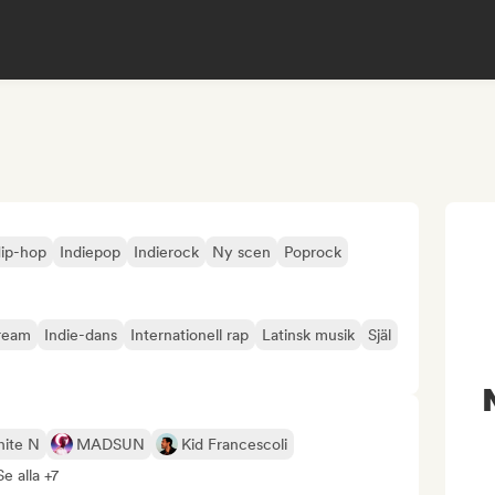
ip-hop
Indiepop
Indierock
Ny scen
Poprock
tream
Indie-dans
Internationell rap
Latinsk musik
Själ
ite N
MADSUN
Kid Francescoli
Se alla +7