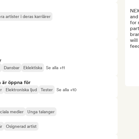
NEX
and 
a artister i deras karriärer
for 
part
bran
will
fee
r
Dansbar
Eklektiska
Se alla +11
 är öppna för
rr
Elektroniska ljud
Tester
Se alla +10
ociala medier
Unga talanger
är
Osignerad artist