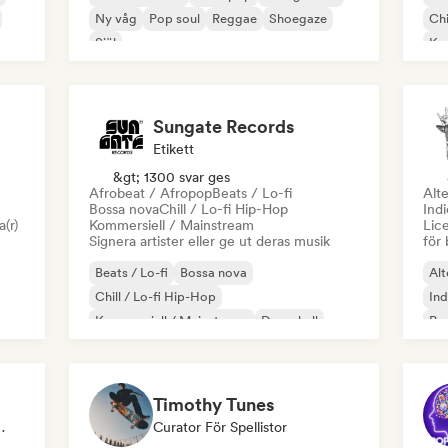
Ny våg
Pop soul
Reggae
Shoegaze
Chi
Själ
Kom
Di
Sungate Records
Etikett
&gt; 1300 svar ges
Afrobeat / Afropop
Beats / Lo-fi
Alte
Bossa nova
Chill / Lo-fi Hip-Hop
Ind
a(r)
Kommersiell / Mainstream
Lice
Signera artister eller ge ut deras musik
för 
Beats / Lo-fi
Bossa nova
Alt
Chill / Lo-fi Hip-Hop
Ind
Kommersiell / Mainstream
Dancehall
Po
Danspop
Hip-hop
Pop soul
Timothy Tunes
ör Spellistor
Curator För Spellistor