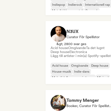
Indiepop
Indierock
Internationell rap
Metall / Heavy metal
Poprock
N3UX
Curator För Spellistor
&gt; 2800 svar ges
Acid house
Omgivande
Ta det lugnt
Deep house
Electronica
Lägg till artister i min(a) Spotify-spellist
Acid house
Omgivande
Deep house
House-musik
Indie-dans
Melodisk & progressiv house
Minimal
Organisk House / Downtempo
Tommy Menger
Booker, Curator F