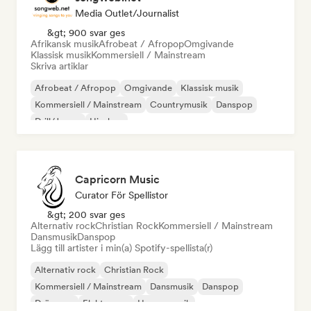
Media Outlet/Journalist
&gt; 900 svar ges
Afrikansk musik
Afrobeat / Afropop
Omgivande
Klassisk musik
Kommersiell / Mainstream
Skriva artiklar
Afrobeat / Afropop
Omgivande
Klassisk musik
Kommersiell / Mainstream
Countrymusik
Danspop
Drill/Jersey
Hip-hop
Capricorn Music
Curator För Spellistor
&gt; 200 svar ges
Alternativ rock
Christian Rock
Kommersiell / Mainstream
Dansmusik
Danspop
Lägg till artister i min(a) Spotify-spellista(r)
Alternativ rock
Christian Rock
Kommersiell / Mainstream
Dansmusik
Danspop
Drömpop
Elektropop
House-musik