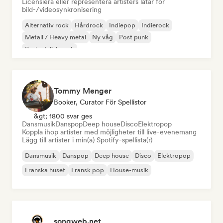
Licensiera eller representera artisters låtar för
bild-/videosynkronisering
Alternativ rock
Hårdrock
Indiepop
Indierock
Metall / Heavy metal
Ny våg
Post punk
Psykedelisk rock
Tommy Menger
Booker, Curator För Spellistor
&gt; 1800 svar ges
Dansmusik
Danspop
Deep house
Disco
Elektropop
Koppla ihop artister med möjligheter till live-evenemang
Lägg till artister i min(a) Spotify-spellista(r)
Dansmusik
Danspop
Deep house
Disco
Elektropop
Franska huset
Fransk pop
House-musik
songweb.net