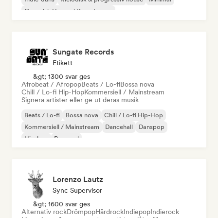
Organisk House / Downtempo
Sungate Records
Etikett
&gt; 1300 svar ges
Afrobeat / Afropop
Beats / Lo-fi
Bossa nova
Chill / Lo-fi Hip-Hop
Kommersiell / Mainstream
Signera artister eller ge ut deras musik
Beats / Lo-fi
Bossa nova
Chill / Lo-fi Hip-Hop
Kommersiell / Mainstream
Dancehall
Danspop
Hip-hop
Pop soul
Lorenzo Lautz
Sync Supervisor
&gt; 1600 svar ges
Alternativ rock
Drömpop
Hårdrock
Indiepop
Indierock