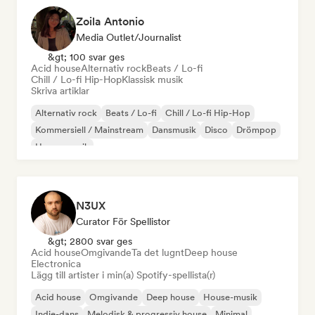
Zoila Antonio
Media Outlet/Journalist
&gt; 100 svar ges
Acid house
Alternativ rock
Beats / Lo-fi
Chill / Lo-fi Hip-Hop
Klassisk musik
Skriva artiklar
Alternativ rock
Beats / Lo-fi
Chill / Lo-fi Hip-Hop
Kommersiell / Mainstream
Dansmusik
Disco
Drömpop
House-musik
N3UX
Curator För Spellistor
&gt; 2800 svar ges
Acid house
Omgivande
Ta det lugnt
Deep house
Electronica
Lägg till artister i min(a) Spotify-spellista(r)
Acid house
Omgivande
Deep house
House-musik
Indie-dans
Melodisk & progressiv house
Minimal