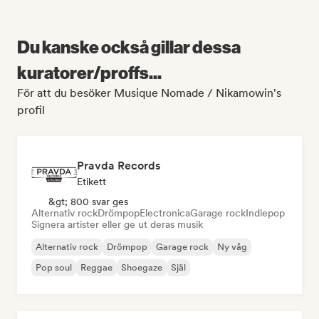
Du kanske också gillar dessa
kuratorer/proffs...
För att du besöker Musique Nomade / Nikamowin's
profil
Pravda Records
Etikett
&gt; 800 svar ges
Alternativ rock
Drömpop
Electronica
Garage rock
Indiepop
Signera artister eller ge ut deras musik
Alternativ rock
Drömpop
Garage rock
Ny våg
Pop soul
Reggae
Shoegaze
Själ