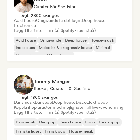
Curator För Spellistor
&gt; 2800 svar ges
Acid house
Omgivande
Ta det lugnt
Deep house
Electronica
Lägg till artister i min(a) Spotify-spellista(r)
Acid house
Omgivande
Deep house
House-musik
Indie-dans
Melodisk & progressiv house
Minimal
Organisk House / Downtempo
Tommy Menger
Booker, Curator För Spellistor
&gt; 1800 svar ges
Dansmusik
Danspop
Deep house
Disco
Elektropop
Koppla ihop artister med möjligheter till live-evenemang
Lägg till artister i min(a) Spotify-spellista(r)
Dansmusik
Danspop
Deep house
Disco
Elektropop
Franska huset
Fransk pop
House-musik