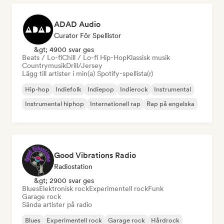
ADAD Audio
Curator För Spellistor
&gt; 4900 svar ges
Beats / Lo-fi
Chill / Lo-fi Hip-Hop
Klassisk musik
Countrymusik
Drill/Jersey
Lägg till artister i min(a) Spotify-spellista(r)
Hip-hop
Indiefolk
Indiepop
Indierock
Instrumental
Instrumental hiphop
Internationell rap
Rap på engelska
Good Vibrations Radio
Radiostation
&gt; 2900 svar ges
Blues
Elektronisk rock
Experimentell rock
Funk
Garage rock
Sända artister på radio
Blues
Experimentell rock
Garage rock
Hårdrock