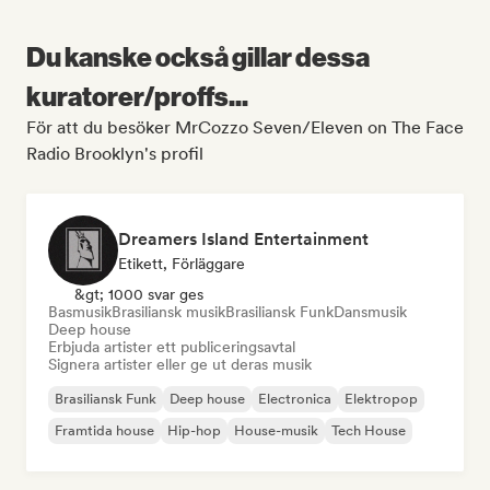
Du kanske också gillar dessa
kuratorer/proffs...
För att du besöker MrCozzo Seven/Eleven on The Face
Radio Brooklyn's profil
Dreamers Island Entertainment
Etikett, Förläggare
&gt; 1000 svar ges
Basmusik
Brasiliansk musik
Brasiliansk Funk
Dansmusik
Deep house
Erbjuda artister ett publiceringsavtal
Signera artister eller ge ut deras musik
Brasiliansk Funk
Deep house
Electronica
Elektropop
Framtida house
Hip-hop
House-musik
Tech House