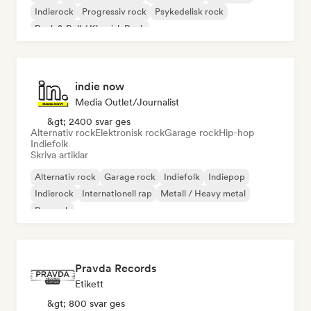
Indierock
Progressiv rock
Psykedelisk rock
Rock & Roll / Klassisk Rock
indie now
Media Outlet/Journalist
&gt; 2400 svar ges
Alternativ rock
Elektronisk rock
Garage rock
Hip-hop
Indiefolk
Skriva artiklar
Alternativ rock
Garage rock
Indiefolk
Indiepop
Indierock
Internationell rap
Metall / Heavy metal
Poprock
Pravda Records
Etikett
&gt; 800 svar ges