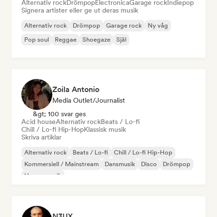
Alternativ rock
Drömpop
Electronica
Garage rock
Indiepop
Signera artister eller ge ut deras musik
Alternativ rock
Drömpop
Garage rock
Ny våg
Pop soul
Reggae
Shoegaze
Själ
Zoila Antonio
Media Outlet/Journalist
&gt; 100 svar ges
Acid house
Alternativ rock
Beats / Lo-fi
Chill / Lo-fi Hip-Hop
Klassisk musik
Skriva artiklar
Alternativ rock
Beats / Lo-fi
Chill / Lo-fi Hip-Hop
Kommersiell / Mainstream
Dansmusik
Disco
Drömpop
House-musik
N3UX