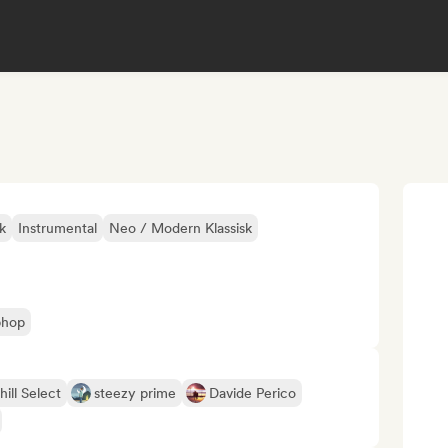
k
Instrumental
Neo / Modern Klassisk
phop
hill Select
steezy prime
Davide Perico