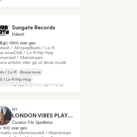
l
Sungate Records
Etikett
&gt; 1300 svar ges
obeat / Afropop
Beats / Lo-fi
sa nova
Chill / Lo-fi Hip-Hop
mersiell / Mainstream
era artister eller ge ut deras musik
ts / Lo-fi
Bossa nova
ll / Lo-fi Hip-Hop
mersiell / Mainstream
Dancehall
nspop
Hip-hop
Pop soul
NY
LONDON VIBES PLAYLIST
Curator För Spellistor
< 100 svar ges
rnativ rock
Kommersiell / Mainstream