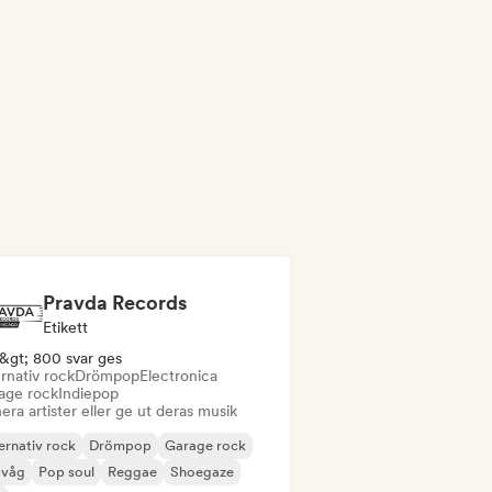
Pravda Records
Etikett
&gt; 800 svar ges
rnativ rock
Drömpop
Electronica
age rock
Indiepop
era artister eller ge ut deras musik
ernativ rock
Drömpop
Garage rock
 våg
Pop soul
Reggae
Shoegaze