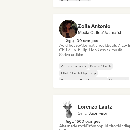
Psykedelisk rock
Rock & Roll / Klassisk Rock
Zoila Antonio
Media Outlet/Journalist
&gt; 100 svar ges
Acid house
Alternativ rock
Beats / Lo-fi
Chill / Lo-fi Hip-Hop
Klassisk musik
Skriva artiklar
Alternativ rock
Beats / Lo-fi
Chill / Lo-fi Hip-Hop
Kommersiell / Mainstream
Dansmusik
Disco
Drömpop
House-musik
Lorenzo Lautz
Sync Supervisor
&gt; 1600 svar ges
Alternativ rock
Drömpop
Hårdrock
Indi