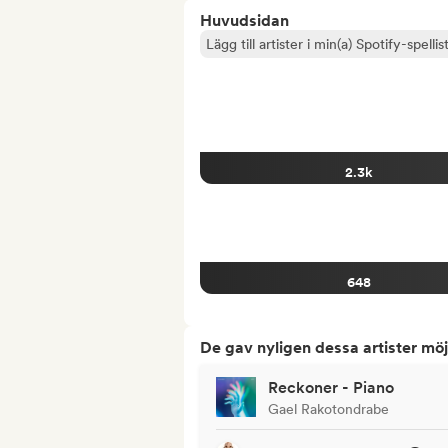
Huvudsidan
Lägg till artister i min(a) Spotify-spellist
2.3k
648
De gav nyligen dessa artister möj
Reckoner - Piano
Gael Rakotondrabe