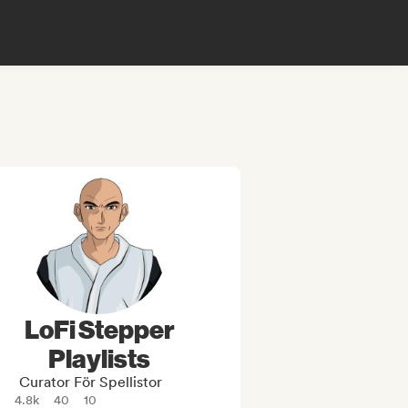
LoFi Stepper
Playlists
Curator För Spellistor
4.8k
40
10