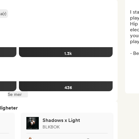
I st
a(r)
play
Hip 
elec
your
playl
- Be
1.3k
436
Se mer
ligheter
Shadows x Light
BLKBOK