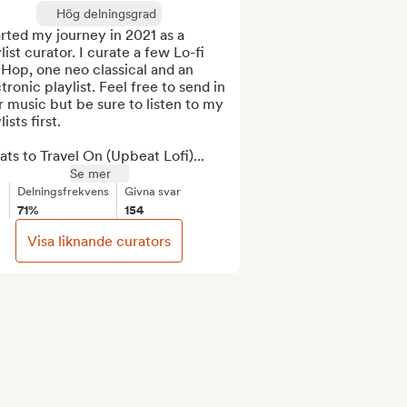
Hög delningsgrad
arted my journey in 2021 as a 
list curator. I curate a few Lo-fi 
Hop, one neo classical and an 
tronic playlist. Feel free to send in 
 music but be sure to listen to my 
ists first.

ats to Travel On (Upbeat Lofi)...
Se mer
Delningsfrekvens
Givna svar
71%
154
Visa liknande curators