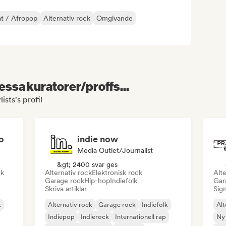
t / Afropop
Alternativ rock
Omgivande
essa kuratorer/proffs...
ists's profil
o
indie now
Media Outlet/Journalist
&gt; 2400 svar ges
ck
Alternativ rock
Elektronisk rock
Alte
Garage rock
Hip-hop
Indiefolk
Gar
Skriva artiklar
Sign
k
Alternativ rock
Garage rock
Indiefolk
Alt
Indiepop
Indierock
Internationell rap
Ny