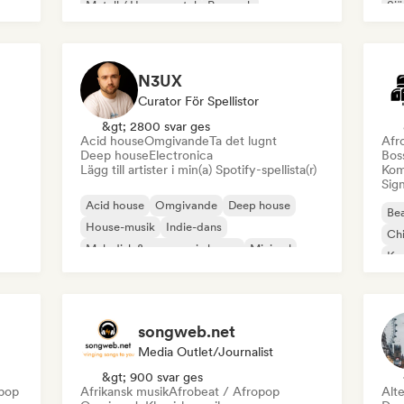
Metall / Heavy metal
Poprock
Sjä
N3UX
Curator För Spellistor
&gt; 2800 svar ges
Acid house
Omgivande
Ta det lugnt
Afr
Deep house
Electronica
Bos
Lägg till artister i min(a) Spotify-spellista(r)
Kom
Sign
Acid house
Omgivande
Deep house
Bea
House-musik
Indie-dans
Chi
Melodisk & progressiv house
Minimal
Kom
Organisk House / Downtempo
Da
songweb.net
Media Outlet/Journalist
&gt; 900 svar ges
epop
Afrikansk musik
Afrobeat / Afropop
Alte