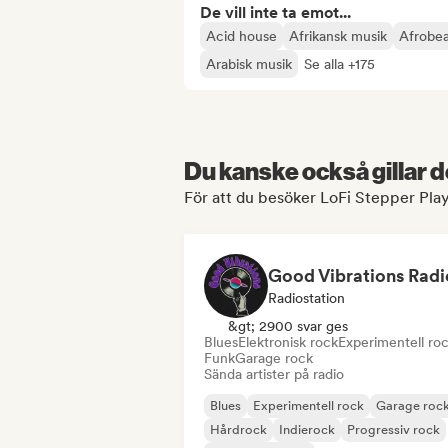
De vill inte ta emot...
Acid house
Afrikansk musik
Afrobea
Arabisk musik
Se alla +175
Du kanske också gillar d
För att du besöker LoFi Stepper Playl
Good Vibrations Radi
Radiostation
&gt; 2900 svar ges
Blues
Elektronisk rock
Experimentell ro
Funk
Garage rock
Sända artister på radio
Blues
Experimentell rock
Garage roc
Hårdrock
Indierock
Progressiv rock