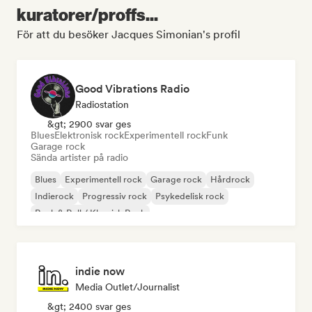
kuratorer/proffs...
För att du besöker Jacques Simonian's profil
Good Vibrations Radio
Radiostation
&gt; 2900 svar ges
Blues
Elektronisk rock
Experimentell rock
Funk
Garage rock
Sända artister på radio
Blues
Experimentell rock
Garage rock
Hårdrock
Indierock
Progressiv rock
Psykedelisk rock
Rock & Roll / Klassisk Rock
indie now
Media Outlet/Journalist
&gt; 2400 svar ges