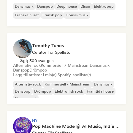
Dansmusik
Danspop
Deep house
Disco
Elektropop
Franska huset
Fransk pop
House-musik
Timothy Tunes
Curator För Spellistor
&gt; 300 svar ges
Alternativ rock
Kommersiell / Mainstream
Dansmusik
Danspop
Drömpop
Lägg till artister i min(a) Spotify-spellista(r)
Alternativ rock
Kommersiell / Mainstream
Dansmusik
Danspop
Drömpop
Elektronisk rock
Framtida house
Garage rock
NY
Pop Machine Mode 🤖 AI Music, Indie Pop & Dream Pop
Curator För Spellistor