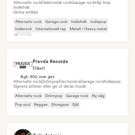
Alternativ rock
Elektronisk rock
Garage rock
Hip-hop
Indiefolk
Skriva artiklar
Alternativ rock
Garage rock
Indiefolk
Indiepop
Indierock
Internationell rap
Metall / Heavy metal
Poprock
Pravda Records
Etikett
&gt; 800 svar ges
Alternativ rock
Drömpop
Electronica
Garage rock
Indiepop
Signera artister eller ge ut deras musik
Alternativ rock
Drömpop
Garage rock
Ny våg
Pop soul
Reggae
Shoegaze
Själ