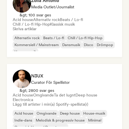
Zoila Antonio
Media Outlet/Journalist
&gt; 100 svar ges
Acid house
Alternativ rock
Beats / Lo-fi
Chill / Lo-fi Hip-Hop
Klassisk musik
Skriva artiklar
Alternativ rock
Beats / Lo-fi
Chill / Lo-fi Hip-Hop
Kommersiell / Mainstream
Dansmusik
Disco
Drömpop
House-musik
N3UX
Curator För Spellistor
&gt; 2800 svar ges
Acid house
Omgivande
Ta det lugnt
Deep house
Electronica
Lägg till artister i min(a) Spotify-spellista(r)
Acid house
Omgivande
Deep house
House-musik
Indie-dans
Melodisk & progressiv house
Minimal
Organisk House / Downtempo