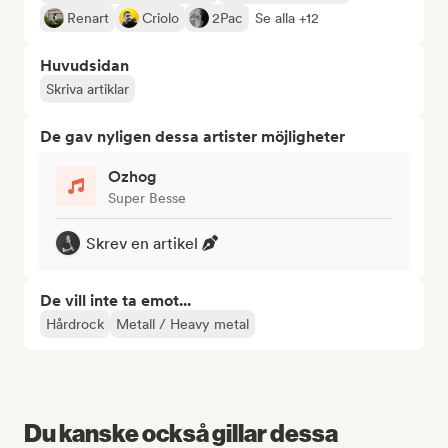
Renart
Criolo
2Pac
Se alla +12
Huvudsidan
Skriva artiklar
De gav nyligen dessa artister möjligheter
Ozhog
Super Besse
Skrev en artikel
De vill inte ta emot...
Hårdrock
Metall / Heavy metal
Du kanske också gillar dessa