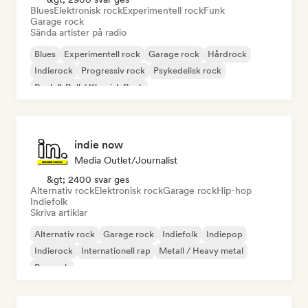
Blues
Elektronisk rock
Experimentell rock
Funk
Garage rock
Sända artister på radio
Blues
Experimentell rock
Garage rock
Hårdrock
Indierock
Progressiv rock
Psykedelisk rock
Rock & Roll / Klassisk Rock
indie now
Media Outlet/Journalist
&gt; 2400 svar ges
Alternativ rock
Elektronisk rock
Garage rock
Hip-hop
Indiefolk
Skriva artiklar
Alternativ rock
Garage rock
Indiefolk
Indiepop
Indierock
Internationell rap
Metall / Heavy metal
Poprock