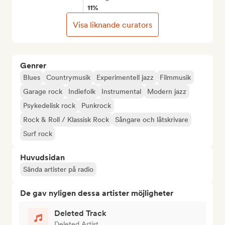
11%
Visa liknande curators
Genrer
Blues
Countrymusik
Experimentell jazz
Filmmusik
Garage rock
Indiefolk
Instrumental
Modern jazz
Psykedelisk rock
Punkrock
Rock & Roll / Klassisk Rock
Sångare och låtskrivare
Surf rock
Huvudsidan
Sända artister på radio
De gav nyligen dessa artister möjligheter
Deleted Track
Deleted Artist