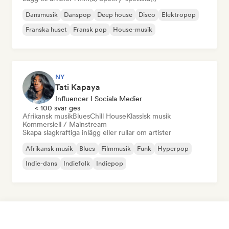
Dansmusik
Danspop
Deep house
Disco
Elektropop
Franska huset
Fransk pop
House-musik
NY
Tati Kapaya
Influencer I Sociala Medier
< 100 svar ges
Afrikansk musik
Blues
Chill House
Klassisk musik
Kommersiell / Mainstream
Skapa slagkraftiga inlägg eller rullar om artister
Afrikansk musik
Blues
Filmmusik
Funk
Hyperpop
Indie-dans
Indiefolk
Indiepop