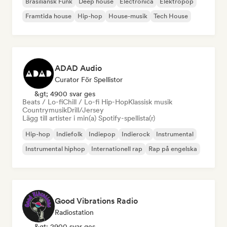
Brasiliansk Funk
Deep house
Electronica
Elektropop
Framtida house
Hip-hop
House-musik
Tech House
ADAD Audio
Curator För Spellistor
&gt; 4900 svar ges
Beats / Lo-fi
Chill / Lo-fi Hip-Hop
Klassisk musik
Countrymusik
Drill/Jersey
Lägg till artister i min(a) Spotify-spellista(r)
Hip-hop
Indiefolk
Indiepop
Indierock
Instrumental
Instrumental hiphop
Internationell rap
Rap på engelska
Good Vibrations Radio
Radiostation
&gt; 2900 svar ges