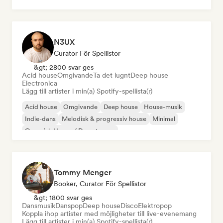
House-musik
N3UX
Curator För Spellistor
&gt; 2800 svar ges
Acid house
Omgivande
Ta det lugnt
Deep house
Electronica
Lägg till artister i min(a) Spotify-spellista(r)
Acid house
Omgivande
Deep house
House-musik
Indie-dans
Melodisk & progressiv house
Minimal
Organisk House / Downtempo
Tommy Menger
Booker, Curator För Spellistor
&gt; 1800 svar ges
Dansmusik
Danspop
Deep house
Disco
Elektropop
Koppla ihop artister med möjligheter till live-evenemang
Lägg till artister i min(a) Spotify-spellista(r)