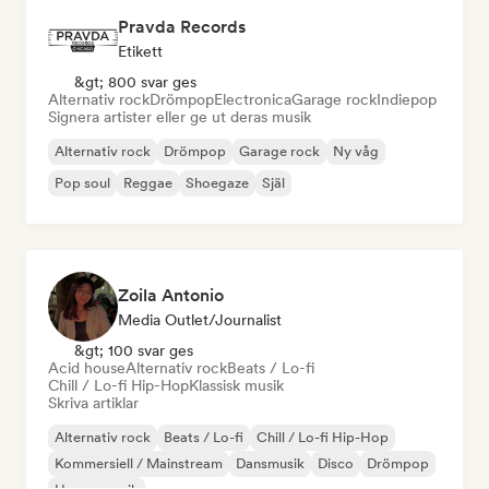
Pravda Records
Etikett
&gt; 800 svar ges
Alternativ rock
Drömpop
Electronica
Garage rock
Indiepop
Signera artister eller ge ut deras musik
Alternativ rock
Drömpop
Garage rock
Ny våg
Pop soul
Reggae
Shoegaze
Själ
Zoila Antonio
Media Outlet/Journalist
&gt; 100 svar ges
Acid house
Alternativ rock
Beats / Lo-fi
Chill / Lo-fi Hip-Hop
Klassisk musik
Skriva artiklar
Alternativ rock
Beats / Lo-fi
Chill / Lo-fi Hip-Hop
Kommersiell / Mainstream
Dansmusik
Disco
Drömpop