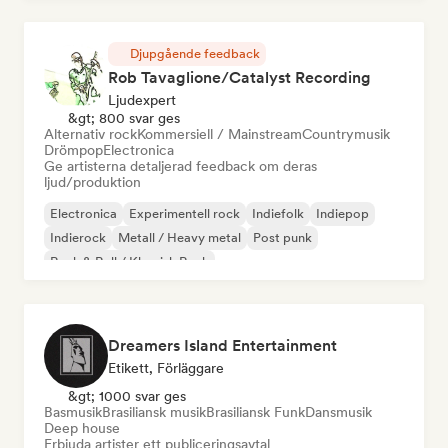
Djupgående feedback
Rob Tavaglione/Catalyst Recording
Ljudexpert
&gt; 800 svar ges
Alternativ rock
Kommersiell / Mainstream
Countrymusik
Drömpop
Electronica
Ge artisterna detaljerad feedback om deras
ljud/produktion
Electronica
Experimentell rock
Indiefolk
Indiepop
Indierock
Metall / Heavy metal
Post punk
Rock & Roll / Klassisk Rock
Dreamers Island Entertainment
Etikett, Förläggare
&gt; 1000 svar ges
Basmusik
Brasiliansk musik
Brasiliansk Funk
Dansmusik
Deep house
Erbjuda artister ett publiceringsavtal