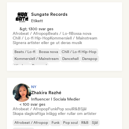
Sungate Records
Etikett
&gt; 1300 svar ges
Afrobeat / Afropop
Beats / Lo-fi
Bossa nova
Chill / Lo-fi Hip-Hop
Kommersiell / Mainstream
Signera artister eller ge ut deras musik
Beats / Lo-fi
Bossa nova
Chill / Lo-fi Hip-Hop
Kommersiell / Mainstream
Dancehall
Danspop
Hip-hop
Pop soul
NY
Zhakira Razhé
Influencer I Sociala Medier
< 100 svar ges
Afrobeat / Afropop
Funk
Pop soul
R&B
Själ
Skapa slagkraftiga inlägg eller rullar om artister
Afrobeat / Afropop
Funk
Pop soul
R&B
Själ