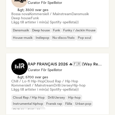
Curator För Spellistor
&gt; 3500 svar ges
Bossa nova
Kommersiell / Mainstream
Dansmusik
Deep house
Funk
Lägg till artister i min(a) Spotify-spellista(r)
Dansmusik
Deep house
Funk
Funky / Jackin House
House-musik
Indiepop
Nu-disco/Italo
Pop soul
RAP FRANÇAIS 2026 🔥🇫🇷 (Way Records)
Curator För Spellistor
&gt; 5700 svar ges
Chill / Lo-fi Hip-Hop
Cloud Rap / Hip Hop
Kommersiell / Mainstream
Drill/Jersey
Hip-hop
Lägg till artister i min(a) Spotify-spellista(r)
Cloud Rap / Hip Hop
Drill/Jersey
Hip-hop
Instrumental hiphop
Fransk rap
Fälla
Urban pop
Chill / Lo-fi Hip-Hop