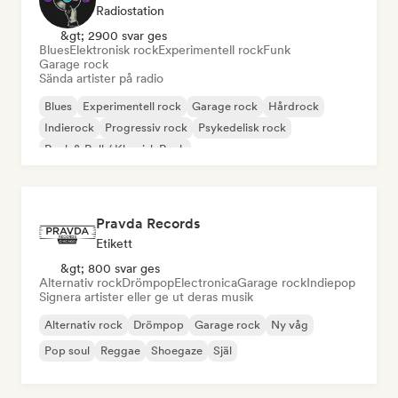
Radiostation
&gt; 2900 svar ges
Blues
Elektronisk rock
Experimentell rock
Funk
Garage rock
Sända artister på radio
Blues
Experimentell rock
Garage rock
Hårdrock
Indierock
Progressiv rock
Psykedelisk rock
Rock & Roll / Klassisk Rock
Pravda Records
Etikett
&gt; 800 svar ges
Alternativ rock
Drömpop
Electronica
Garage rock
Indiepop
Signera artister eller ge ut deras musik
Alternativ rock
Drömpop
Garage rock
Ny våg
Pop soul
Reggae
Shoegaze
Själ